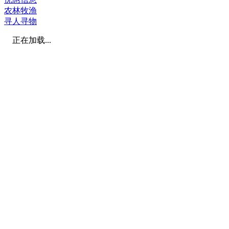
农林牧渔
寻人寻物
正在加载...