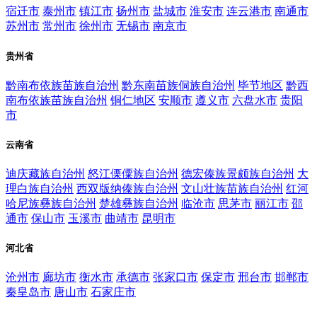
宿迁市
泰州市
镇江市
扬州市
盐城市
淮安市
连云港市
南通市
苏州市
常州市
徐州市
无锡市
南京市
贵州省
黔南布依族苗族自治州
黔东南苗族侗族自治州
毕节地区
黔西
南布依族苗族自治州
铜仁地区
安顺市
遵义市
六盘水市
贵阳
市
云南省
迪庆藏族自治州
怒江傈僳族自治州
德宏傣族景颇族自治州
大
理白族自治州
西双版纳傣族自治州
文山壮族苗族自治州
红河
哈尼族彝族自治州
楚雄彝族自治州
临沧市
思茅市
丽江市
邵
通市
保山市
玉溪市
曲靖市
昆明市
河北省
沧州市
廊坊市
衡水市
承德市
张家口市
保定市
邢台市
邯郸市
秦皇岛市
唐山市
石家庄市