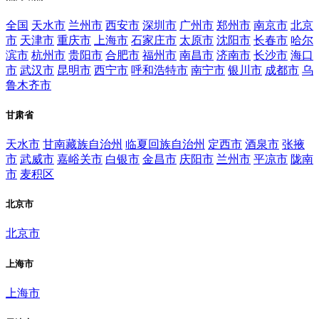
全国
天水市
兰州市
西安市
深圳市
广州市
郑州市
南京市
北京
市
天津市
重庆市
上海市
石家庄市
太原市
沈阳市
长春市
哈尔
滨市
杭州市
贵阳市
合肥市
福州市
南昌市
济南市
长沙市
海口
市
武汉市
昆明市
西宁市
呼和浩特市
南宁市
银川市
成都市
乌
鲁木齐市
甘肃省
天水市
甘南藏族自治州
临夏回族自治州
定西市
酒泉市
张掖
市
武威市
嘉峪关市
白银市
金昌市
庆阳市
兰州市
平凉市
陇南
市
麦积区
北京市
北京市
上海市
上海市