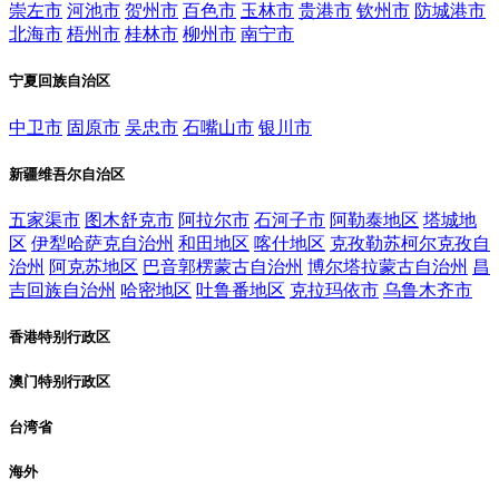
崇左市
河池市
贺州市
百色市
玉林市
贵港市
钦州市
防城港市
北海市
梧州市
桂林市
柳州市
南宁市
宁夏回族自治区
中卫市
固原市
吴忠市
石嘴山市
银川市
新疆维吾尔自治区
五家渠市
图木舒克市
阿拉尔市
石河子市
阿勒泰地区
塔城地
区
伊犁哈萨克自治州
和田地区
喀什地区
克孜勒苏柯尔克孜自
治州
阿克苏地区
巴音郭楞蒙古自治州
博尔塔拉蒙古自治州
昌
吉回族自治州
哈密地区
吐鲁番地区
克拉玛依市
乌鲁木齐市
香港特别行政区
澳门特别行政区
台湾省
海外