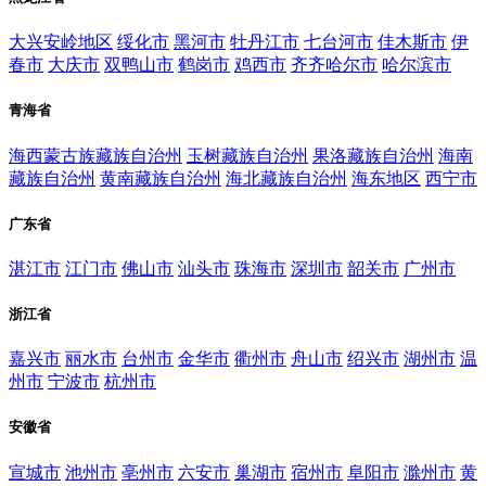
大兴安岭地区
绥化市
黑河市
牡丹江市
七台河市
佳木斯市
伊
春市
大庆市
双鸭山市
鹤岗市
鸡西市
齐齐哈尔市
哈尔滨市
青海省
海西蒙古族藏族自治州
玉树藏族自治州
果洛藏族自治州
海南
藏族自治州
黄南藏族自治州
海北藏族自治州
海东地区
西宁市
广东省
湛江市
江门市
佛山市
汕头市
珠海市
深圳市
韶关市
广州市
浙江省
嘉兴市
丽水市
台州市
金华市
衢州市
舟山市
绍兴市
湖州市
温
州市
宁波市
杭州市
安徽省
宣城市
池州市
亳州市
六安市
巢湖市
宿州市
阜阳市
滁州市
黄