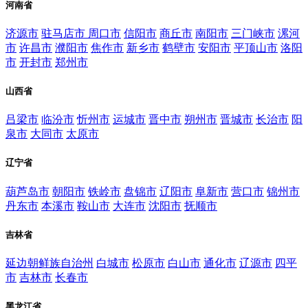
河南省
济源市
驻马店市
周口市
信阳市
商丘市
南阳市
三门峡市
漯河
市
许昌市
濮阳市
焦作市
新乡市
鹤壁市
安阳市
平顶山市
洛阳
市
开封市
郑州市
山西省
吕梁市
临汾市
忻州市
运城市
晋中市
朔州市
晋城市
长治市
阳
泉市
大同市
太原市
辽宁省
葫芦岛市
朝阳市
铁岭市
盘锦市
辽阳市
阜新市
营口市
锦州市
丹东市
本溪市
鞍山市
大连市
沈阳市
抚顺市
吉林省
延边朝鲜族自治州
白城市
松原市
白山市
通化市
辽源市
四平
市
吉林市
长春市
黑龙江省