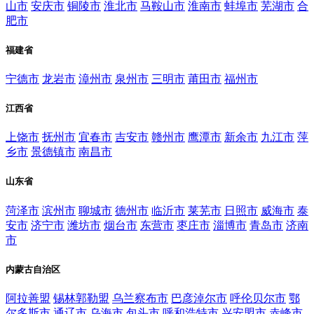
山市
安庆市
铜陵市
淮北市
马鞍山市
淮南市
蚌埠市
芜湖市
合
肥市
福建省
宁德市
龙岩市
漳州市
泉州市
三明市
莆田市
福州市
江西省
上饶市
抚州市
宜春市
吉安市
赣州市
鹰潭市
新余市
九江市
萍
乡市
景德镇市
南昌市
山东省
菏泽市
滨州市
聊城市
德州市
临沂市
莱芜市
日照市
威海市
泰
安市
济宁市
潍坊市
烟台市
东营市
枣庄市
淄博市
青岛市
济南
市
内蒙古自治区
阿拉善盟
锡林郭勒盟
乌兰察布市
巴彦淖尔市
呼伦贝尔市
鄂
尔多斯市
通辽市
乌海市
包头市
呼和浩特市
兴安盟市
赤峰市