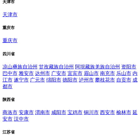
天津市
天津市
重庆市
重庆市
四川省
凉山彝族自治州
甘孜藏族自治州
阿坝藏族羌族自治州
资阳市
巴中市
雅安市
达州市
广安市
宜宾市
眉山市
南充市
乐山市
内
江市
遂宁市
广元市
绵阳市
德阳市
泸州市
攀枝花市
自贡市
成
都市
陕西省
商洛市
安康市
渭南市
咸阳市
宝鸡市
铜川市
西安市
榆林市
延
安市
汉中市
江苏省