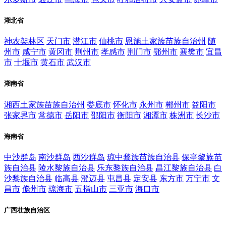
湖北省
神农架林区
天门市
潜江市
仙桃市
恩施土家族苗族自治州
随
州市
咸宁市
黄冈市
荆州市
孝感市
荆门市
鄂州市
襄樊市
宜昌
市
十堰市
黄石市
武汉市
湖南省
湘西土家族苗族自治州
娄底市
怀化市
永州市
郴州市
益阳市
张家界市
常德市
岳阳市
邵阳市
衡阳市
湘潭市
株洲市
长沙市
海南省
中沙群岛
南沙群岛
西沙群岛
琼中黎族苗族自治县
保亭黎族苗
族自治县
陵水黎族自治县
乐东黎族自治县
昌江黎族自治县
白
沙黎族自治县
临高县
澄迈县
屯昌县
定安县
东方市
万宁市
文
昌市
儋州市
琼海市
五指山市
三亚市
海口市
广西壮族自治区