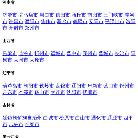
河南省
济源市
驻马店市
周口市
信阳市
商丘市
南阳市
三门峡市
漯河
市
许昌市
濮阳市
焦作市
新乡市
鹤壁市
安阳市
平顶山市
洛阳
市
开封市
郑州市
山西省
吕梁市
临汾市
忻州市
运城市
晋中市
朔州市
晋城市
长治市
阳
泉市
大同市
太原市
辽宁省
葫芦岛市
朝阳市
铁岭市
盘锦市
辽阳市
阜新市
营口市
锦州市
丹东市
本溪市
鞍山市
大连市
沈阳市
抚顺市
吉林省
延边朝鲜族自治州
白城市
松原市
白山市
通化市
辽源市
四平
市
吉林市
长春市
黑龙江省