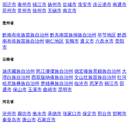
宿迁市
泰州市
镇江市
扬州市
盐城市
淮安市
连云港市
南通市
苏州市
常州市
徐州市
无锡市
南京市
贵州省
黔南布依族苗族自治州
黔东南苗族侗族自治州
毕节地区
黔西
南布依族苗族自治州
铜仁地区
安顺市
遵义市
六盘水市
贵阳
市
云南省
迪庆藏族自治州
怒江傈僳族自治州
德宏傣族景颇族自治州
大
理白族自治州
西双版纳傣族自治州
文山壮族苗族自治州
红河
哈尼族彝族自治州
楚雄彝族自治州
临沧市
思茅市
丽江市
邵
通市
保山市
玉溪市
曲靖市
昆明市
河北省
沧州市
廊坊市
衡水市
承德市
张家口市
保定市
邢台市
邯郸市
秦皇岛市
唐山市
石家庄市