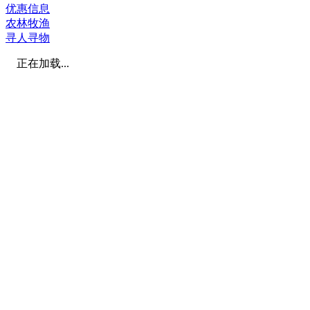
优惠信息
农林牧渔
寻人寻物
正在加载...