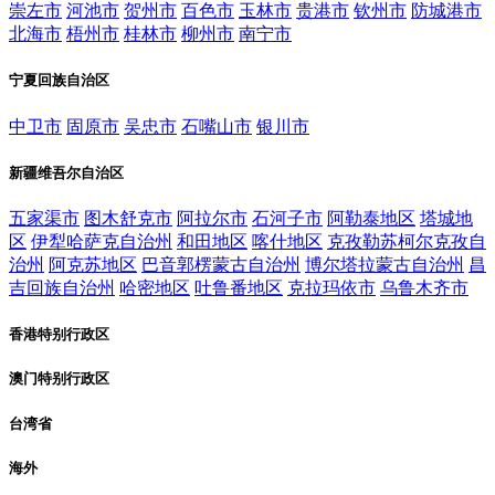
崇左市
河池市
贺州市
百色市
玉林市
贵港市
钦州市
防城港市
北海市
梧州市
桂林市
柳州市
南宁市
宁夏回族自治区
中卫市
固原市
吴忠市
石嘴山市
银川市
新疆维吾尔自治区
五家渠市
图木舒克市
阿拉尔市
石河子市
阿勒泰地区
塔城地
区
伊犁哈萨克自治州
和田地区
喀什地区
克孜勒苏柯尔克孜自
治州
阿克苏地区
巴音郭楞蒙古自治州
博尔塔拉蒙古自治州
昌
吉回族自治州
哈密地区
吐鲁番地区
克拉玛依市
乌鲁木齐市
香港特别行政区
澳门特别行政区
台湾省
海外