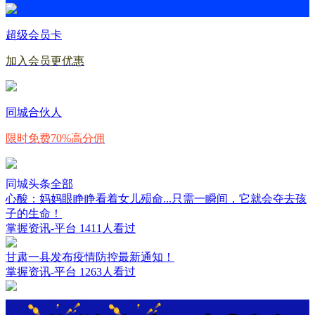
超级会员卡
加入会员更优惠
同城合伙人
限时免费70%高分佣
同城头条
全部
心酸：妈妈眼睁睁看着女儿殒命...只需一瞬间，它就会夺去孩
子的生命！
掌握资讯-平台
1411人看过
甘肃一县发布疫情防控最新通知！
掌握资讯-平台
1263人看过