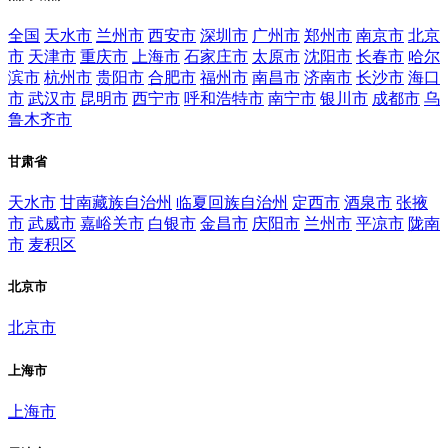
全国
天水市
兰州市
西安市
深圳市
广州市
郑州市
南京市
北京
市
天津市
重庆市
上海市
石家庄市
太原市
沈阳市
长春市
哈尔
滨市
杭州市
贵阳市
合肥市
福州市
南昌市
济南市
长沙市
海口
市
武汉市
昆明市
西宁市
呼和浩特市
南宁市
银川市
成都市
乌
鲁木齐市
甘肃省
天水市
甘南藏族自治州
临夏回族自治州
定西市
酒泉市
张掖
市
武威市
嘉峪关市
白银市
金昌市
庆阳市
兰州市
平凉市
陇南
市
麦积区
北京市
北京市
上海市
上海市