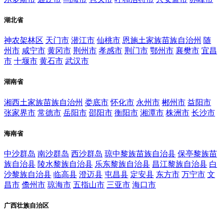
湖北省
神农架林区
天门市
潜江市
仙桃市
恩施土家族苗族自治州
随
州市
咸宁市
黄冈市
荆州市
孝感市
荆门市
鄂州市
襄樊市
宜昌
市
十堰市
黄石市
武汉市
湖南省
湘西土家族苗族自治州
娄底市
怀化市
永州市
郴州市
益阳市
张家界市
常德市
岳阳市
邵阳市
衡阳市
湘潭市
株洲市
长沙市
海南省
中沙群岛
南沙群岛
西沙群岛
琼中黎族苗族自治县
保亭黎族苗
族自治县
陵水黎族自治县
乐东黎族自治县
昌江黎族自治县
白
沙黎族自治县
临高县
澄迈县
屯昌县
定安县
东方市
万宁市
文
昌市
儋州市
琼海市
五指山市
三亚市
海口市
广西壮族自治区