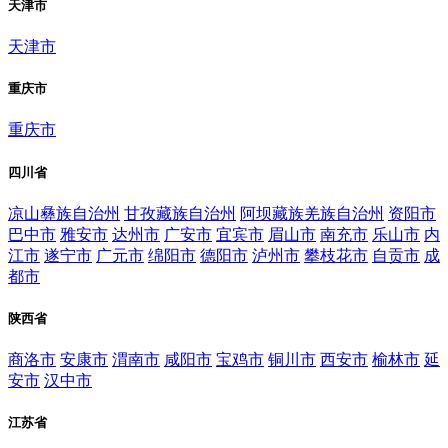
天津市
天津市
重庆市
重庆市
四川省
凉山彝族自治州
甘孜藏族自治州
阿坝藏族羌族自治州
资阳市
巴中市
雅安市
达州市
广安市
宜宾市
眉山市
南充市
乐山市
内
江市
遂宁市
广元市
绵阳市
德阳市
泸州市
攀枝花市
自贡市
成
都市
陕西省
商洛市
安康市
渭南市
咸阳市
宝鸡市
铜川市
西安市
榆林市
延
安市
汉中市
江苏省