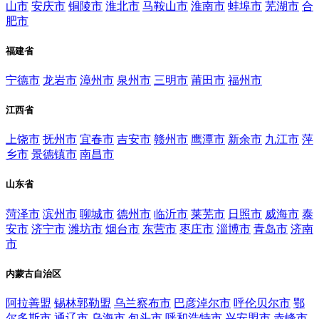
山市
安庆市
铜陵市
淮北市
马鞍山市
淮南市
蚌埠市
芜湖市
合
肥市
福建省
宁德市
龙岩市
漳州市
泉州市
三明市
莆田市
福州市
江西省
上饶市
抚州市
宜春市
吉安市
赣州市
鹰潭市
新余市
九江市
萍
乡市
景德镇市
南昌市
山东省
菏泽市
滨州市
聊城市
德州市
临沂市
莱芜市
日照市
威海市
泰
安市
济宁市
潍坊市
烟台市
东营市
枣庄市
淄博市
青岛市
济南
市
内蒙古自治区
阿拉善盟
锡林郭勒盟
乌兰察布市
巴彦淖尔市
呼伦贝尔市
鄂
尔多斯市
通辽市
乌海市
包头市
呼和浩特市
兴安盟市
赤峰市