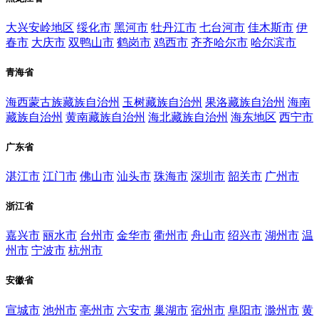
大兴安岭地区
绥化市
黑河市
牡丹江市
七台河市
佳木斯市
伊
春市
大庆市
双鸭山市
鹤岗市
鸡西市
齐齐哈尔市
哈尔滨市
青海省
海西蒙古族藏族自治州
玉树藏族自治州
果洛藏族自治州
海南
藏族自治州
黄南藏族自治州
海北藏族自治州
海东地区
西宁市
广东省
湛江市
江门市
佛山市
汕头市
珠海市
深圳市
韶关市
广州市
浙江省
嘉兴市
丽水市
台州市
金华市
衢州市
舟山市
绍兴市
湖州市
温
州市
宁波市
杭州市
安徽省
宣城市
池州市
亳州市
六安市
巢湖市
宿州市
阜阳市
滁州市
黄