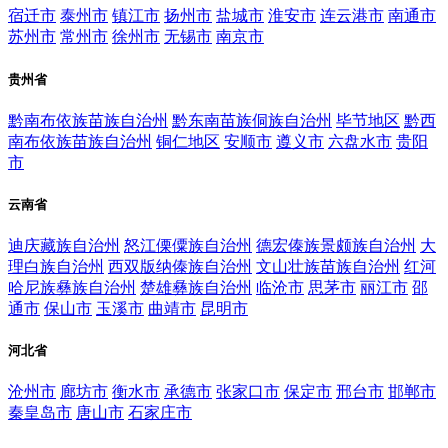
宿迁市
泰州市
镇江市
扬州市
盐城市
淮安市
连云港市
南通市
苏州市
常州市
徐州市
无锡市
南京市
贵州省
黔南布依族苗族自治州
黔东南苗族侗族自治州
毕节地区
黔西
南布依族苗族自治州
铜仁地区
安顺市
遵义市
六盘水市
贵阳
市
云南省
迪庆藏族自治州
怒江傈僳族自治州
德宏傣族景颇族自治州
大
理白族自治州
西双版纳傣族自治州
文山壮族苗族自治州
红河
哈尼族彝族自治州
楚雄彝族自治州
临沧市
思茅市
丽江市
邵
通市
保山市
玉溪市
曲靖市
昆明市
河北省
沧州市
廊坊市
衡水市
承德市
张家口市
保定市
邢台市
邯郸市
秦皇岛市
唐山市
石家庄市