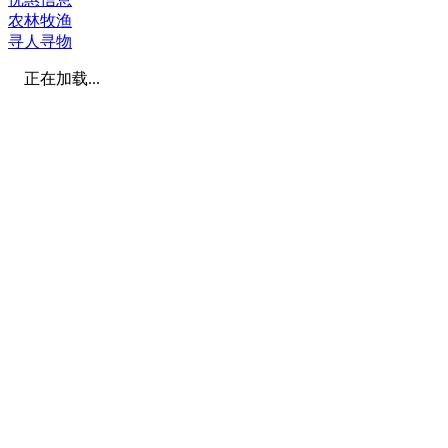
农林牧渔
寻人寻物
正在加载...