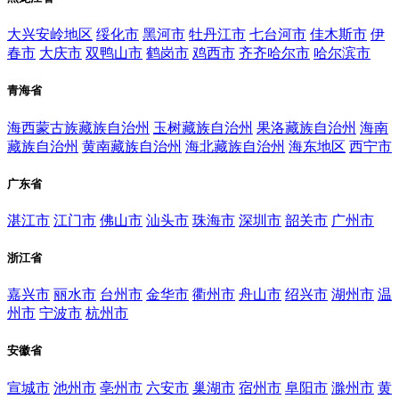
大兴安岭地区
绥化市
黑河市
牡丹江市
七台河市
佳木斯市
伊
春市
大庆市
双鸭山市
鹤岗市
鸡西市
齐齐哈尔市
哈尔滨市
青海省
海西蒙古族藏族自治州
玉树藏族自治州
果洛藏族自治州
海南
藏族自治州
黄南藏族自治州
海北藏族自治州
海东地区
西宁市
广东省
湛江市
江门市
佛山市
汕头市
珠海市
深圳市
韶关市
广州市
浙江省
嘉兴市
丽水市
台州市
金华市
衢州市
舟山市
绍兴市
湖州市
温
州市
宁波市
杭州市
安徽省
宣城市
池州市
亳州市
六安市
巢湖市
宿州市
阜阳市
滁州市
黄