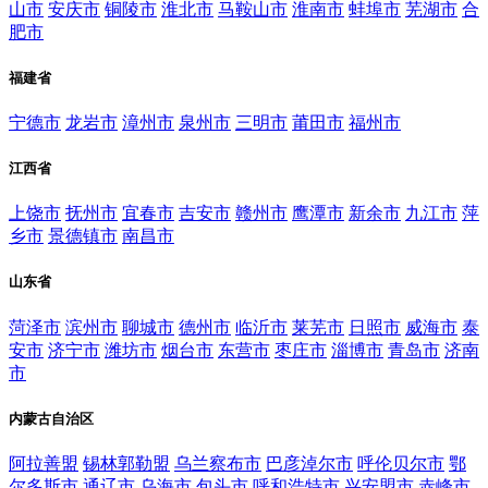
山市
安庆市
铜陵市
淮北市
马鞍山市
淮南市
蚌埠市
芜湖市
合
肥市
福建省
宁德市
龙岩市
漳州市
泉州市
三明市
莆田市
福州市
江西省
上饶市
抚州市
宜春市
吉安市
赣州市
鹰潭市
新余市
九江市
萍
乡市
景德镇市
南昌市
山东省
菏泽市
滨州市
聊城市
德州市
临沂市
莱芜市
日照市
威海市
泰
安市
济宁市
潍坊市
烟台市
东营市
枣庄市
淄博市
青岛市
济南
市
内蒙古自治区
阿拉善盟
锡林郭勒盟
乌兰察布市
巴彦淖尔市
呼伦贝尔市
鄂
尔多斯市
通辽市
乌海市
包头市
呼和浩特市
兴安盟市
赤峰市