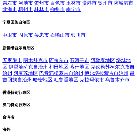
崇左市
河池市
贺州市
百色市
玉林市
贵港市
钦州市
防城港市
北海市
梧州市
桂林市
柳州市
南宁市
宁夏回族自治区
中卫市
固原市
吴忠市
石嘴山市
银川市
新疆维吾尔自治区
五家渠市
图木舒克市
阿拉尔市
石河子市
阿勒泰地区
塔城地
区
伊犁哈萨克自治州
和田地区
喀什地区
克孜勒苏柯尔克孜自
治州
阿克苏地区
巴音郭楞蒙古自治州
博尔塔拉蒙古自治州
昌
吉回族自治州
哈密地区
吐鲁番地区
克拉玛依市
乌鲁木齐市
香港特别行政区
澳门特别行政区
台湾省
海外