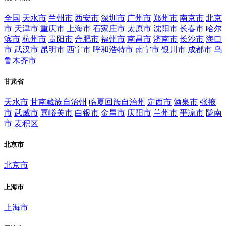
全国
天水市
兰州市
西安市
深圳市
广州市
郑州市
南京市
北京
市
天津市
重庆市
上海市
石家庄市
太原市
沈阳市
长春市
哈尔
滨市
杭州市
贵阳市
合肥市
福州市
南昌市
济南市
长沙市
海口
市
武汉市
昆明市
西宁市
呼和浩特市
南宁市
银川市
成都市
乌
鲁木齐市
甘肃省
天水市
甘南藏族自治州
临夏回族自治州
定西市
酒泉市
张掖
市
武威市
嘉峪关市
白银市
金昌市
庆阳市
兰州市
平凉市
陇南
市
麦积区
北京市
北京市
上海市
上海市