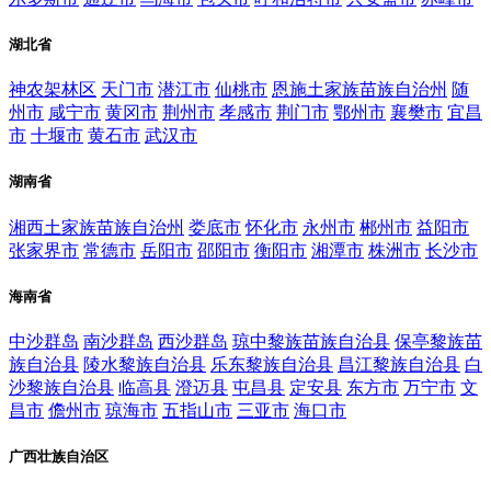
湖北省
神农架林区
天门市
潜江市
仙桃市
恩施土家族苗族自治州
随
州市
咸宁市
黄冈市
荆州市
孝感市
荆门市
鄂州市
襄樊市
宜昌
市
十堰市
黄石市
武汉市
湖南省
湘西土家族苗族自治州
娄底市
怀化市
永州市
郴州市
益阳市
张家界市
常德市
岳阳市
邵阳市
衡阳市
湘潭市
株洲市
长沙市
海南省
中沙群岛
南沙群岛
西沙群岛
琼中黎族苗族自治县
保亭黎族苗
族自治县
陵水黎族自治县
乐东黎族自治县
昌江黎族自治县
白
沙黎族自治县
临高县
澄迈县
屯昌县
定安县
东方市
万宁市
文
昌市
儋州市
琼海市
五指山市
三亚市
海口市
广西壮族自治区