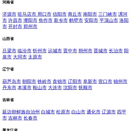
河南省
济源市
驻马店市
周口市
信阳市
商丘市
南阳市
三门峡市
漯河
市
许昌市
濮阳市
焦作市
新乡市
鹤壁市
安阳市
平顶山市
洛阳
市
开封市
郑州市
山西省
吕梁市
临汾市
忻州市
运城市
晋中市
朔州市
晋城市
长治市
阳
泉市
大同市
太原市
辽宁省
葫芦岛市
朝阳市
铁岭市
盘锦市
辽阳市
阜新市
营口市
锦州市
丹东市
本溪市
鞍山市
大连市
沈阳市
抚顺市
吉林省
延边朝鲜族自治州
白城市
松原市
白山市
通化市
辽源市
四平
市
吉林市
长春市
黑龙江省