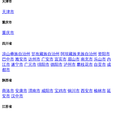
天津市
天津市
重庆市
重庆市
四川省
凉山彝族自治州
甘孜藏族自治州
阿坝藏族羌族自治州
资阳市
巴中市
雅安市
达州市
广安市
宜宾市
眉山市
南充市
乐山市
内
江市
遂宁市
广元市
绵阳市
德阳市
泸州市
攀枝花市
自贡市
成
都市
陕西省
商洛市
安康市
渭南市
咸阳市
宝鸡市
铜川市
西安市
榆林市
延
安市
汉中市
江苏省