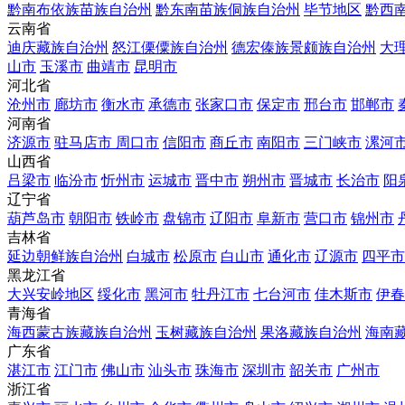
黔南布依族苗族自治州
黔东南苗族侗族自治州
毕节地区
黔西
云南省
迪庆藏族自治州
怒江傈僳族自治州
德宏傣族景颇族自治州
大
山市
玉溪市
曲靖市
昆明市
河北省
沧州市
廊坊市
衡水市
承德市
张家口市
保定市
邢台市
邯郸市
河南省
济源市
驻马店市
周口市
信阳市
商丘市
南阳市
三门峡市
漯河
山西省
吕梁市
临汾市
忻州市
运城市
晋中市
朔州市
晋城市
长治市
阳
辽宁省
葫芦岛市
朝阳市
铁岭市
盘锦市
辽阳市
阜新市
营口市
锦州市
吉林省
延边朝鲜族自治州
白城市
松原市
白山市
通化市
辽源市
四平市
黑龙江省
大兴安岭地区
绥化市
黑河市
牡丹江市
七台河市
佳木斯市
伊春
青海省
海西蒙古族藏族自治州
玉树藏族自治州
果洛藏族自治州
海南
广东省
湛江市
江门市
佛山市
汕头市
珠海市
深圳市
韶关市
广州市
浙江省