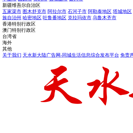
新疆维吾尔自治区
五家渠市
图木舒克市
阿拉尔市
石河子市
阿勒泰地区
塔城地区
族自治州
哈密地区
吐鲁番地区
克拉玛依市
乌鲁木齐市
香港特别行政区
澳门特别行政区
台湾省
海外
其他
关于我们
天水新大陆广告网-同城生活信息综合发布平台
免责