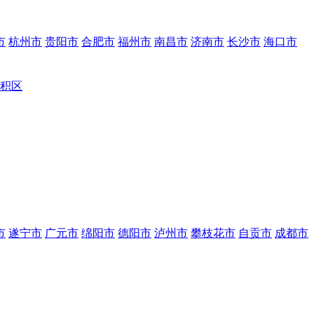
市
杭州市
贵阳市
合肥市
福州市
南昌市
济南市
长沙市
海口市
积区
市
遂宁市
广元市
绵阳市
德阳市
泸州市
攀枝花市
自贡市
成都市