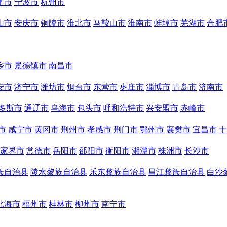
州市
宁波市
杭州市
山市
安庆市
铜陵市
淮北市
马鞍山市
淮南市
蚌埠市
芜湖市
合肥
乡市
景德镇市
南昌市
安市
济宁市
潍坊市
烟台市
东营市
枣庄市
淄博市
青岛市
济南市
多斯市
通辽市
乌海市
包头市
呼和浩特市
兴安盟市
赤峰市
市
咸宁市
黄冈市
荆州市
孝感市
荆门市
鄂州市
襄樊市
宜昌市
十
家界市
常德市
岳阳市
邵阳市
衡阳市
湘潭市
株洲市
长沙市
族自治县
陵水黎族自治县
乐东黎族自治县
昌江黎族自治县
白沙
北海市
梧州市
桂林市
柳州市
南宁市