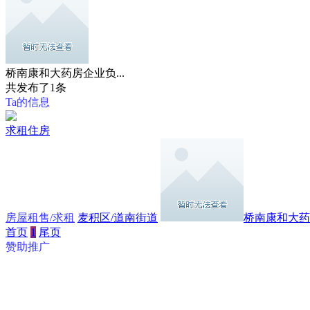
桥南康和大药房企业负...
共发布了
1
条
Ta的信息
求租住房
房屋租售/求租
麦积区/道南街道
桥南康和大药房
首页
1
尾页
赞助推广