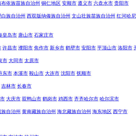
南布依族苗族自治州
铜仁地区
安顺市
遵义市
六盘水市
贵阳市
理白族自治州
西双版纳傣族自治州
文山壮族苗族自治州
红河哈尼
秦皇岛市
唐山市
石家庄市
市
许昌市
濮阳市
焦作市
新乡市
鹤壁市
安阳市
平顶山市
洛阳市
泉市
大同市
太原市
丹东市
本溪市
鞍山市
大连市
沈阳市
抚顺市
吉林市
长春市
市
大庆市
双鸭山市
鹤岗市
鸡西市
齐齐哈尔市
哈尔滨市
藏族自治州
黄南藏族自治州
海北藏族自治州
海东地区
西宁市