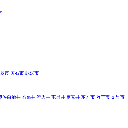
市
堰市
黄石市
武汉市
黎族自治县
临高县
澄迈县
屯昌县
定安县
东方市
万宁市
文昌市