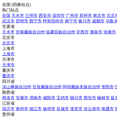
全国
[
切换站点
]
热门站点
全国
天水市
兰州市
西安市
深圳市
广州市
郑州市
南京市
北京
武汉市
昆明市
西宁市
呼和浩特市
南宁市
银川市
成都市
乌鲁
甘肃省
天水市
甘南藏族自治州
临夏回族自治州
定西市
酒泉市
张掖市
北京市
北京市
上海市
上海市
天津市
天津市
重庆市
重庆市
四川省
凉山彝族自治州
甘孜藏族自治州
阿坝藏族羌族自治州
资阳市
陕西省
商洛市
安康市
渭南市
咸阳市
宝鸡市
铜川市
西安市
榆林市
延
江苏省
宿迁市
泰州市
镇江市
扬州市
盐城市
淮安市
连云港市
南通市
贵州省