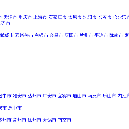
市
天津市
重庆市
上海市
石家庄市
太原市
沈阳市
长春市
哈尔滨
木齐市
武威市
嘉峪关市
白银市
金昌市
庆阳市
兰州市
平凉市
陇南市
麦
巴中市
雅安市
达州市
广安市
宜宾市
眉山市
南充市
乐山市
内江
安市
汉中市
苏州市
常州市
徐州市
无锡市
南京市