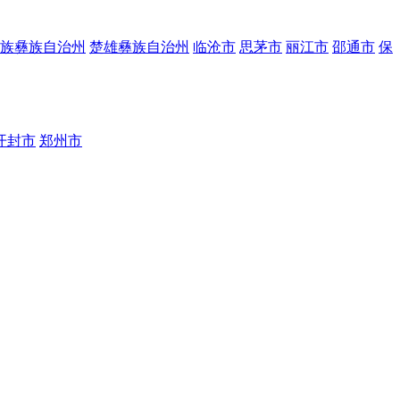
族彝族自治州
楚雄彝族自治州
临沧市
思茅市
丽江市
邵通市
保
开封市
郑州市