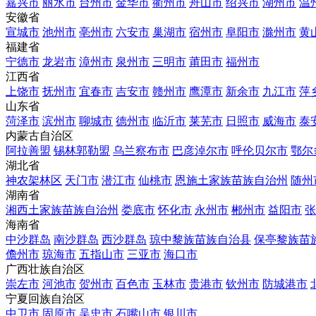
嘉兴市
丽水市
台州市
金华市
衢州市
舟山市
绍兴市
湖州市
温
安徽省
宣城市
池州市
亳州市
六安市
巢湖市
宿州市
阜阳市
滁州市
黄
福建省
宁德市
龙岩市
漳州市
泉州市
三明市
莆田市
福州市
江西省
上饶市
抚州市
宜春市
吉安市
赣州市
鹰潭市
新余市
九江市
萍
山东省
菏泽市
滨州市
聊城市
德州市
临沂市
莱芜市
日照市
威海市
泰
内蒙古自治区
阿拉善盟
锡林郭勒盟
乌兰察布市
巴彦淖尔市
呼伦贝尔市
鄂尔
湖北省
神农架林区
天门市
潜江市
仙桃市
恩施土家族苗族自治州
随州
湖南省
湘西土家族苗族自治州
娄底市
怀化市
永州市
郴州市
益阳市
张
海南省
中沙群岛
南沙群岛
西沙群岛
琼中黎族苗族自治县
保亭黎族苗
儋州市
琼海市
五指山市
三亚市
海口市
广西壮族自治区
崇左市
河池市
贺州市
百色市
玉林市
贵港市
钦州市
防城港市
宁夏回族自治区
中卫市
固原市
吴忠市
石嘴山市
银川市