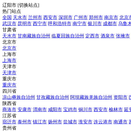
辽阳市
[
切换站点
]
热门站点
全国
天水市
兰州市
西安市
深圳市
广州市
郑州市
南京市
北京
武汉市
昆明市
西宁市
呼和浩特市
南宁市
银川市
成都市
乌鲁
甘肃省
天水市
甘南藏族自治州
临夏回族自治州
定西市
酒泉市
张掖市
北京市
北京市
上海市
上海市
天津市
天津市
重庆市
重庆市
四川省
凉山彝族自治州
甘孜藏族自治州
阿坝藏族羌族自治州
资阳市
陕西省
商洛市
安康市
渭南市
咸阳市
宝鸡市
铜川市
西安市
榆林市
延
江苏省
宿迁市
泰州市
镇江市
扬州市
盐城市
淮安市
连云港市
南通市
贵州省