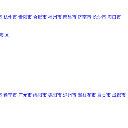
市
杭州市
贵阳市
合肥市
福州市
南昌市
济南市
长沙市
海口市
积区
市
遂宁市
广元市
绵阳市
德阳市
泸州市
攀枝花市
自贡市
成都市