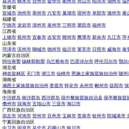
嘉兴市
丽水市
台州市
金华市
衢州市
舟山市
绍兴市
湖州市
温
安徽省
宣城市
池州市
亳州市
六安市
巢湖市
宿州市
阜阳市
滁州市
黄
福建省
宁德市
龙岩市
漳州市
泉州市
三明市
莆田市
福州市
江西省
上饶市
抚州市
宜春市
吉安市
赣州市
鹰潭市
新余市
九江市
萍
山东省
菏泽市
滨州市
聊城市
德州市
临沂市
莱芜市
日照市
威海市
泰
内蒙古自治区
阿拉善盟
锡林郭勒盟
乌兰察布市
巴彦淖尔市
呼伦贝尔市
鄂尔
湖北省
神农架林区
天门市
潜江市
仙桃市
恩施土家族苗族自治州
随州
湖南省
湘西土家族苗族自治州
娄底市
怀化市
永州市
郴州市
益阳市
张
海南省
中沙群岛
南沙群岛
西沙群岛
琼中黎族苗族自治县
保亭黎族苗
儋州市
琼海市
五指山市
三亚市
海口市
广西壮族自治区
崇左市
河池市
贺州市
百色市
玉林市
贵港市
钦州市
防城港市
宁夏回族自治区
中卫市
固原市
吴忠市
石嘴山市
银川市