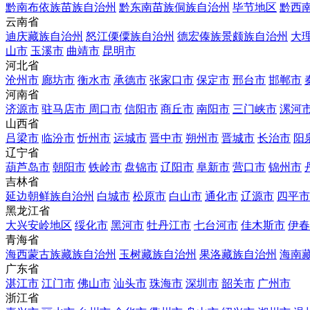
黔南布依族苗族自治州
黔东南苗族侗族自治州
毕节地区
黔西
云南省
迪庆藏族自治州
怒江傈僳族自治州
德宏傣族景颇族自治州
大
山市
玉溪市
曲靖市
昆明市
河北省
沧州市
廊坊市
衡水市
承德市
张家口市
保定市
邢台市
邯郸市
河南省
济源市
驻马店市
周口市
信阳市
商丘市
南阳市
三门峡市
漯河
山西省
吕梁市
临汾市
忻州市
运城市
晋中市
朔州市
晋城市
长治市
阳
辽宁省
葫芦岛市
朝阳市
铁岭市
盘锦市
辽阳市
阜新市
营口市
锦州市
吉林省
延边朝鲜族自治州
白城市
松原市
白山市
通化市
辽源市
四平市
黑龙江省
大兴安岭地区
绥化市
黑河市
牡丹江市
七台河市
佳木斯市
伊春
青海省
海西蒙古族藏族自治州
玉树藏族自治州
果洛藏族自治州
海南
广东省
湛江市
江门市
佛山市
汕头市
珠海市
深圳市
韶关市
广州市
浙江省