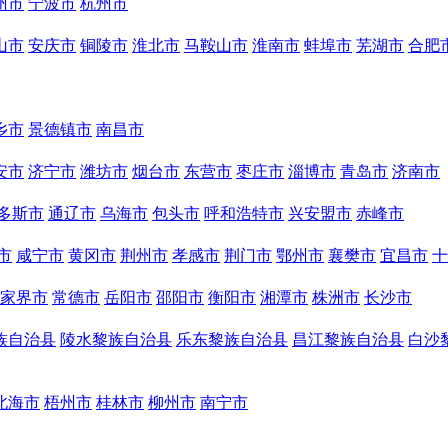
州市
宁波市
杭州市
山市
安庆市
铜陵市
淮北市
马鞍山市
淮南市
蚌埠市
芜湖市
合肥
乡市
景德镇市
南昌市
安市
济宁市
潍坊市
烟台市
东营市
枣庄市
淄博市
青岛市
济南市
多斯市
通辽市
乌海市
包头市
呼和浩特市
兴安盟市
赤峰市
市
咸宁市
黄冈市
荆州市
孝感市
荆门市
鄂州市
襄樊市
宜昌市
十
家界市
常德市
岳阳市
邵阳市
衡阳市
湘潭市
株洲市
长沙市
族自治县
陵水黎族自治县
乐东黎族自治县
昌江黎族自治县
白沙
北海市
梧州市
桂林市
柳州市
南宁市