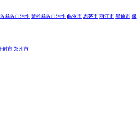
族彝族自治州
楚雄彝族自治州
临沧市
思茅市
丽江市
邵通市
保
开封市
郑州市