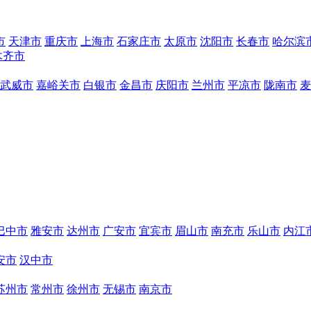
市
天津市
重庆市
上海市
石家庄市
太原市
沈阳市
长春市
哈尔滨
木齐市
武威市
嘉峪关市
白银市
金昌市
庆阳市
兰州市
平凉市
陇南市
麦
巴中市
雅安市
达州市
广安市
宜宾市
眉山市
南充市
乐山市
内江
安市
汉中市
苏州市
常州市
徐州市
无锡市
南京市