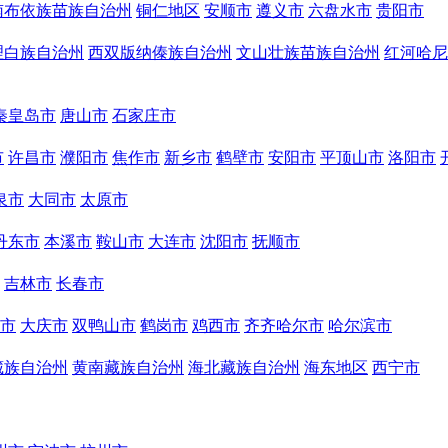
南布依族苗族自治州
铜仁地区
安顺市
遵义市
六盘水市
贵阳市
理白族自治州
西双版纳傣族自治州
文山壮族苗族自治州
红河哈尼
秦皇岛市
唐山市
石家庄市
市
许昌市
濮阳市
焦作市
新乡市
鹤壁市
安阳市
平顶山市
洛阳市
泉市
大同市
太原市
丹东市
本溪市
鞍山市
大连市
沈阳市
抚顺市
吉林市
长春市
市
大庆市
双鸭山市
鹤岗市
鸡西市
齐齐哈尔市
哈尔滨市
藏族自治州
黄南藏族自治州
海北藏族自治州
海东地区
西宁市