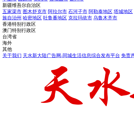
新疆维吾尔自治区
五家渠市
图木舒克市
阿拉尔市
石河子市
阿勒泰地区
塔城地区
族自治州
哈密地区
吐鲁番地区
克拉玛依市
乌鲁木齐市
香港特别行政区
澳门特别行政区
台湾省
海外
其他
关于我们
天水新大陆广告网-同城生活信息综合发布平台
免责