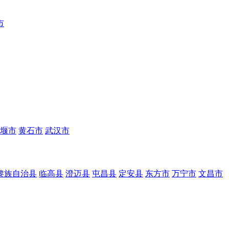
市
堰市
黄石市
武汉市
黎族自治县
临高县
澄迈县
屯昌县
定安县
东方市
万宁市
文昌市