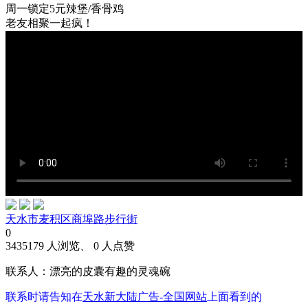
周一锁定5元辣堡/香骨鸡
老友相聚一起疯！
天水市麦积区商埠路步行街
0
3435179 人浏览、 0 人点赞
联系人：漂亮的皮囊有趣的灵魂碗
联系时请告知在
天水新大陆广告-全国网站
上面看到的