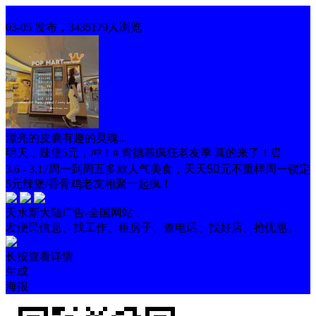
优惠信息
03-05 发布，3435179人浏览
漂亮的皮囊有趣的灵魂...
明天，辣堡5元，冲！# 肯德基疯狂老友季 真的来了！⏰
3.6 - 3.17周一到周五多款人气美食，天天5⃣️元不重样周一锁定
5元辣堡/香骨鸡老友相聚一起疯！
天水新大陆广告-全国网站
发便民信息、找工作、租房子、查电话、找好店、抢优惠。
长按查看详情
生成
海报