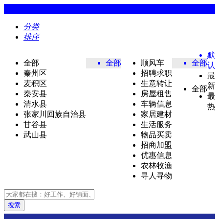
分类
排序
默
全部
全部
顺风车
全部
认
秦州区
招聘求职
最
麦积区
生意转让
新
全部
秦安县
房屋租售
最
清水县
车辆信息
热
张家川回族自治县
家居建材
甘谷县
生活服务
武山县
物品买卖
招商加盟
优惠信息
农林牧渔
寻人寻物
搜索