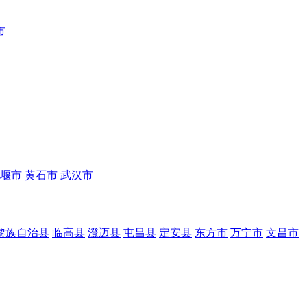
市
堰市
黄石市
武汉市
黎族自治县
临高县
澄迈县
屯昌县
定安县
东方市
万宁市
文昌市