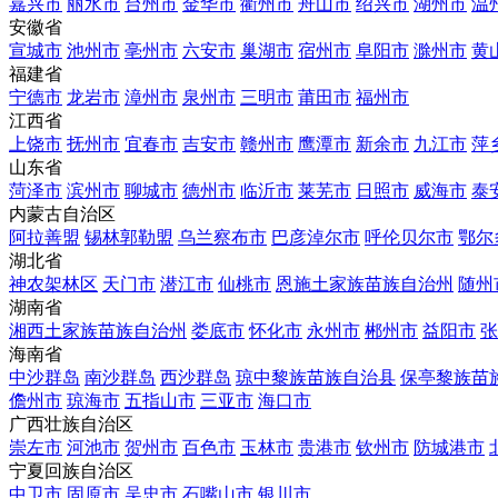
嘉兴市
丽水市
台州市
金华市
衢州市
舟山市
绍兴市
湖州市
温
安徽省
宣城市
池州市
亳州市
六安市
巢湖市
宿州市
阜阳市
滁州市
黄
福建省
宁德市
龙岩市
漳州市
泉州市
三明市
莆田市
福州市
江西省
上饶市
抚州市
宜春市
吉安市
赣州市
鹰潭市
新余市
九江市
萍
山东省
菏泽市
滨州市
聊城市
德州市
临沂市
莱芜市
日照市
威海市
泰
内蒙古自治区
阿拉善盟
锡林郭勒盟
乌兰察布市
巴彦淖尔市
呼伦贝尔市
鄂尔
湖北省
神农架林区
天门市
潜江市
仙桃市
恩施土家族苗族自治州
随州
湖南省
湘西土家族苗族自治州
娄底市
怀化市
永州市
郴州市
益阳市
张
海南省
中沙群岛
南沙群岛
西沙群岛
琼中黎族苗族自治县
保亭黎族苗
儋州市
琼海市
五指山市
三亚市
海口市
广西壮族自治区
崇左市
河池市
贺州市
百色市
玉林市
贵港市
钦州市
防城港市
宁夏回族自治区
中卫市
固原市
吴忠市
石嘴山市
银川市