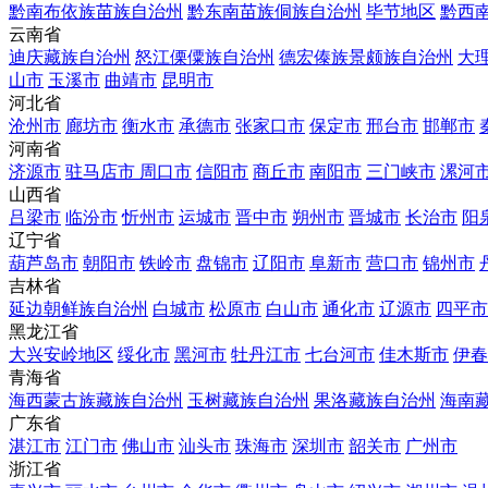
黔南布依族苗族自治州
黔东南苗族侗族自治州
毕节地区
黔西
云南省
迪庆藏族自治州
怒江傈僳族自治州
德宏傣族景颇族自治州
大
山市
玉溪市
曲靖市
昆明市
河北省
沧州市
廊坊市
衡水市
承德市
张家口市
保定市
邢台市
邯郸市
河南省
济源市
驻马店市
周口市
信阳市
商丘市
南阳市
三门峡市
漯河
山西省
吕梁市
临汾市
忻州市
运城市
晋中市
朔州市
晋城市
长治市
阳
辽宁省
葫芦岛市
朝阳市
铁岭市
盘锦市
辽阳市
阜新市
营口市
锦州市
吉林省
延边朝鲜族自治州
白城市
松原市
白山市
通化市
辽源市
四平市
黑龙江省
大兴安岭地区
绥化市
黑河市
牡丹江市
七台河市
佳木斯市
伊春
青海省
海西蒙古族藏族自治州
玉树藏族自治州
果洛藏族自治州
海南
广东省
湛江市
江门市
佛山市
汕头市
珠海市
深圳市
韶关市
广州市
浙江省