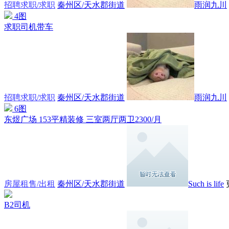
招聘求职/求职
秦州区/天水郡街道
雨润九川
4图
求职司机带车
招聘求职/求职
秦州区/天水郡街道
雨润九川
6图
东煜广场 153平精装修 三室两厅两卫2300/月
房屋租售/出租
秦州区/天水郡街道
Such is life
B2司机