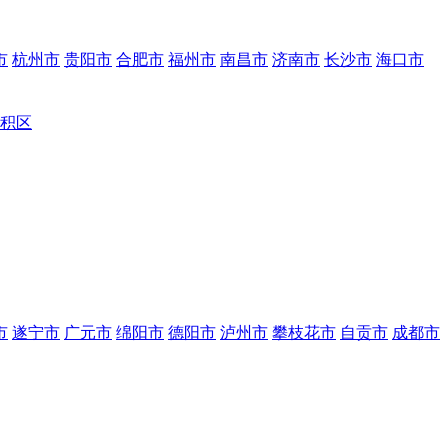
市
杭州市
贵阳市
合肥市
福州市
南昌市
济南市
长沙市
海口市
积区
市
遂宁市
广元市
绵阳市
德阳市
泸州市
攀枝花市
自贡市
成都市