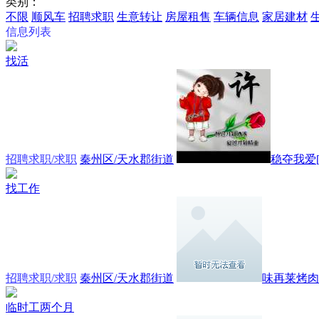
类别：
不限
顺风车
招聘求职
生意转让
房屋租售
车辆信息
家居建材
信息列表
找活
招聘求职/求职
秦州区/天水郡街道
稳夺我爱[爱
找工作
招聘求职/求职
秦州区/天水郡街道
味再莱烤肉
临时工两个月