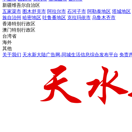
新疆维吾尔自治区
五家渠市
图木舒克市
阿拉尔市
石河子市
阿勒泰地区
塔城地区
族自治州
哈密地区
吐鲁番地区
克拉玛依市
乌鲁木齐市
香港特别行政区
澳门特别行政区
台湾省
海外
其他
关于我们
天水新大陆广告网-同城生活信息综合发布平台
免责