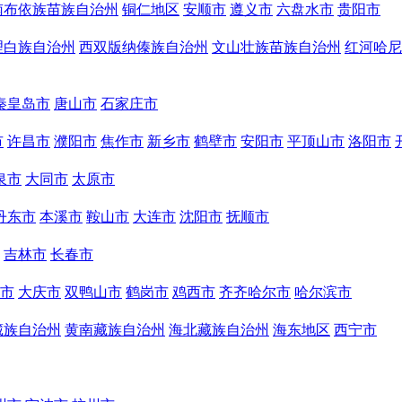
南布依族苗族自治州
铜仁地区
安顺市
遵义市
六盘水市
贵阳市
理白族自治州
西双版纳傣族自治州
文山壮族苗族自治州
红河哈尼
秦皇岛市
唐山市
石家庄市
市
许昌市
濮阳市
焦作市
新乡市
鹤壁市
安阳市
平顶山市
洛阳市
泉市
大同市
太原市
丹东市
本溪市
鞍山市
大连市
沈阳市
抚顺市
吉林市
长春市
市
大庆市
双鸭山市
鹤岗市
鸡西市
齐齐哈尔市
哈尔滨市
藏族自治州
黄南藏族自治州
海北藏族自治州
海东地区
西宁市