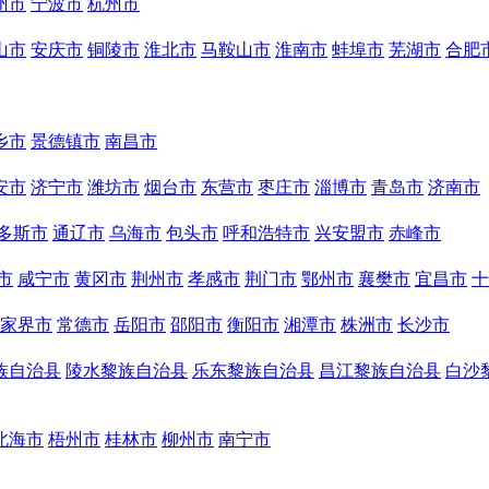
州市
宁波市
杭州市
山市
安庆市
铜陵市
淮北市
马鞍山市
淮南市
蚌埠市
芜湖市
合肥
乡市
景德镇市
南昌市
安市
济宁市
潍坊市
烟台市
东营市
枣庄市
淄博市
青岛市
济南市
多斯市
通辽市
乌海市
包头市
呼和浩特市
兴安盟市
赤峰市
市
咸宁市
黄冈市
荆州市
孝感市
荆门市
鄂州市
襄樊市
宜昌市
十
家界市
常德市
岳阳市
邵阳市
衡阳市
湘潭市
株洲市
长沙市
族自治县
陵水黎族自治县
乐东黎族自治县
昌江黎族自治县
白沙
北海市
梧州市
桂林市
柳州市
南宁市