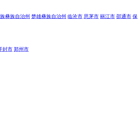
族彝族自治州
楚雄彝族自治州
临沧市
思茅市
丽江市
邵通市
保
开封市
郑州市