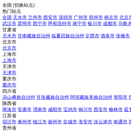
全国
[
切换站点
]
热门站点
全国
天水市
兰州市
西安市
深圳市
广州市
郑州市
南京市
北京
武汉市
昆明市
西宁市
呼和浩特市
南宁市
银川市
成都市
乌鲁
甘肃省
天水市
甘南藏族自治州
临夏回族自治州
定西市
酒泉市
张掖市
北京市
北京市
上海市
上海市
天津市
天津市
重庆市
重庆市
四川省
凉山彝族自治州
甘孜藏族自治州
阿坝藏族羌族自治州
资阳市
陕西省
商洛市
安康市
渭南市
咸阳市
宝鸡市
铜川市
西安市
榆林市
延
江苏省
宿迁市
泰州市
镇江市
扬州市
盐城市
淮安市
连云港市
南通市
贵州省