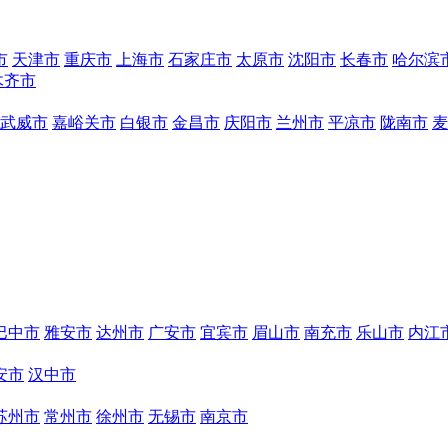
市
天津市
重庆市
上海市
石家庄市
太原市
沈阳市
长春市
哈尔滨
木齐市
武威市
嘉峪关市
白银市
金昌市
庆阳市
兰州市
平凉市
陇南市
麦
巴中市
雅安市
达州市
广安市
宜宾市
眉山市
南充市
乐山市
内江
安市
汉中市
苏州市
常州市
徐州市
无锡市
南京市