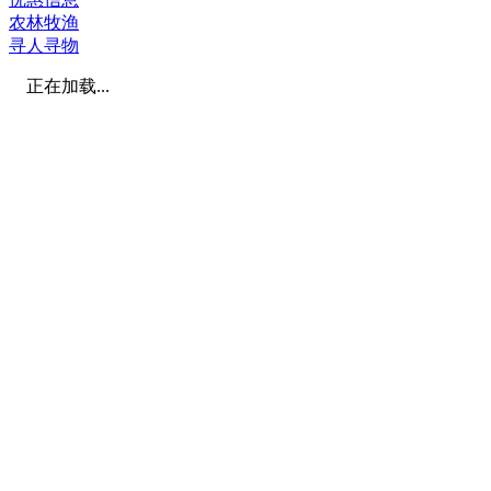
农林牧渔
寻人寻物
正在加载...