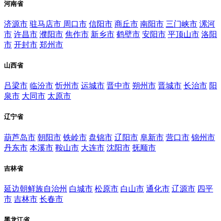
河南省
济源市
驻马店市
周口市
信阳市
商丘市
南阳市
三门峡市
漯河
市
许昌市
濮阳市
焦作市
新乡市
鹤壁市
安阳市
平顶山市
洛阳
市
开封市
郑州市
山西省
吕梁市
临汾市
忻州市
运城市
晋中市
朔州市
晋城市
长治市
阳
泉市
大同市
太原市
辽宁省
葫芦岛市
朝阳市
铁岭市
盘锦市
辽阳市
阜新市
营口市
锦州市
丹东市
本溪市
鞍山市
大连市
沈阳市
抚顺市
吉林省
延边朝鲜族自治州
白城市
松原市
白山市
通化市
辽源市
四平
市
吉林市
长春市
黑龙江省