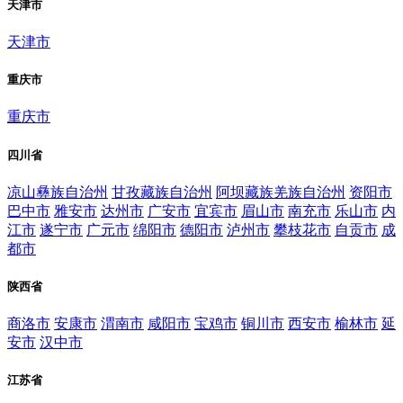
天津市
天津市
重庆市
重庆市
四川省
凉山彝族自治州
甘孜藏族自治州
阿坝藏族羌族自治州
资阳市
巴中市
雅安市
达州市
广安市
宜宾市
眉山市
南充市
乐山市
内
江市
遂宁市
广元市
绵阳市
德阳市
泸州市
攀枝花市
自贡市
成
都市
陕西省
商洛市
安康市
渭南市
咸阳市
宝鸡市
铜川市
西安市
榆林市
延
安市
汉中市
江苏省