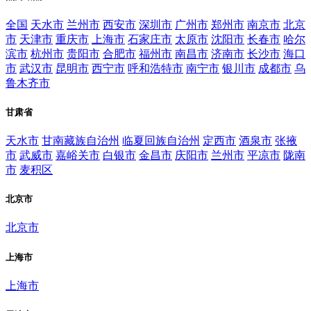
全国
天水市
兰州市
西安市
深圳市
广州市
郑州市
南京市
北京
市
天津市
重庆市
上海市
石家庄市
太原市
沈阳市
长春市
哈尔
滨市
杭州市
贵阳市
合肥市
福州市
南昌市
济南市
长沙市
海口
市
武汉市
昆明市
西宁市
呼和浩特市
南宁市
银川市
成都市
乌
鲁木齐市
甘肃省
天水市
甘南藏族自治州
临夏回族自治州
定西市
酒泉市
张掖
市
武威市
嘉峪关市
白银市
金昌市
庆阳市
兰州市
平凉市
陇南
市
麦积区
北京市
北京市
上海市
上海市