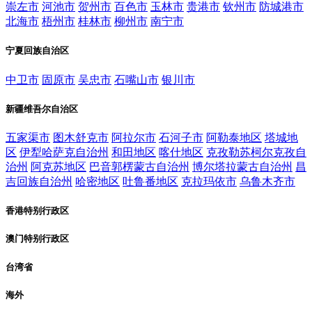
崇左市
河池市
贺州市
百色市
玉林市
贵港市
钦州市
防城港市
北海市
梧州市
桂林市
柳州市
南宁市
宁夏回族自治区
中卫市
固原市
吴忠市
石嘴山市
银川市
新疆维吾尔自治区
五家渠市
图木舒克市
阿拉尔市
石河子市
阿勒泰地区
塔城地
区
伊犁哈萨克自治州
和田地区
喀什地区
克孜勒苏柯尔克孜自
治州
阿克苏地区
巴音郭楞蒙古自治州
博尔塔拉蒙古自治州
昌
吉回族自治州
哈密地区
吐鲁番地区
克拉玛依市
乌鲁木齐市
香港特别行政区
澳门特别行政区
台湾省
海外