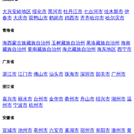
大兴安岭地区
绥化市
黑河市
牡丹江市
七台河市
佳木斯市
伊
春市
大庆市
双鸭山市
鹤岗市
鸡西市
齐齐哈尔市
哈尔滨市
青海省
海西蒙古族藏族自治州
玉树藏族自治州
果洛藏族自治州
海南
藏族自治州
黄南藏族自治州
海北藏族自治州
海东地区
西宁市
广东省
湛江市
江门市
佛山市
汕头市
珠海市
深圳市
韶关市
广州市
浙江省
嘉兴市
丽水市
台州市
金华市
衢州市
舟山市
绍兴市
湖州市
温
州市
宁波市
杭州市
安徽省
宣城市
池州市
亳州市
六安市
巢湖市
宿州市
阜阳市
滁州市
黄