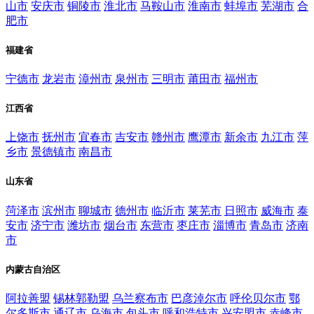
山市
安庆市
铜陵市
淮北市
马鞍山市
淮南市
蚌埠市
芜湖市
合
肥市
福建省
宁德市
龙岩市
漳州市
泉州市
三明市
莆田市
福州市
江西省
上饶市
抚州市
宜春市
吉安市
赣州市
鹰潭市
新余市
九江市
萍
乡市
景德镇市
南昌市
山东省
菏泽市
滨州市
聊城市
德州市
临沂市
莱芜市
日照市
威海市
泰
安市
济宁市
潍坊市
烟台市
东营市
枣庄市
淄博市
青岛市
济南
市
内蒙古自治区
阿拉善盟
锡林郭勒盟
乌兰察布市
巴彦淖尔市
呼伦贝尔市
鄂
尔多斯市
通辽市
乌海市
包头市
呼和浩特市
兴安盟市
赤峰市