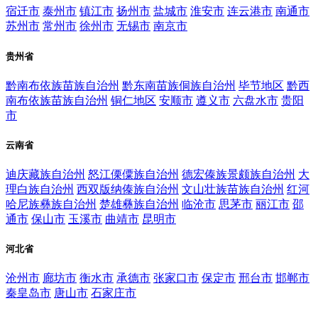
宿迁市
泰州市
镇江市
扬州市
盐城市
淮安市
连云港市
南通市
苏州市
常州市
徐州市
无锡市
南京市
贵州省
黔南布依族苗族自治州
黔东南苗族侗族自治州
毕节地区
黔西
南布依族苗族自治州
铜仁地区
安顺市
遵义市
六盘水市
贵阳
市
云南省
迪庆藏族自治州
怒江傈僳族自治州
德宏傣族景颇族自治州
大
理白族自治州
西双版纳傣族自治州
文山壮族苗族自治州
红河
哈尼族彝族自治州
楚雄彝族自治州
临沧市
思茅市
丽江市
邵
通市
保山市
玉溪市
曲靖市
昆明市
河北省
沧州市
廊坊市
衡水市
承德市
张家口市
保定市
邢台市
邯郸市
秦皇岛市
唐山市
石家庄市