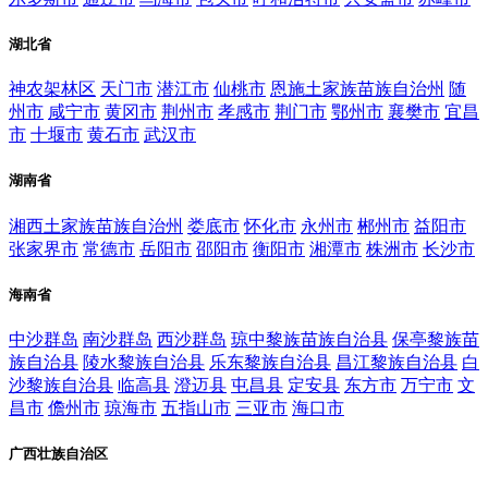
湖北省
神农架林区
天门市
潜江市
仙桃市
恩施土家族苗族自治州
随
州市
咸宁市
黄冈市
荆州市
孝感市
荆门市
鄂州市
襄樊市
宜昌
市
十堰市
黄石市
武汉市
湖南省
湘西土家族苗族自治州
娄底市
怀化市
永州市
郴州市
益阳市
张家界市
常德市
岳阳市
邵阳市
衡阳市
湘潭市
株洲市
长沙市
海南省
中沙群岛
南沙群岛
西沙群岛
琼中黎族苗族自治县
保亭黎族苗
族自治县
陵水黎族自治县
乐东黎族自治县
昌江黎族自治县
白
沙黎族自治县
临高县
澄迈县
屯昌县
定安县
东方市
万宁市
文
昌市
儋州市
琼海市
五指山市
三亚市
海口市
广西壮族自治区