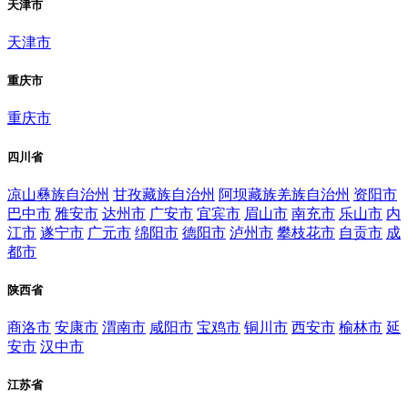
天津市
天津市
重庆市
重庆市
四川省
凉山彝族自治州
甘孜藏族自治州
阿坝藏族羌族自治州
资阳市
巴中市
雅安市
达州市
广安市
宜宾市
眉山市
南充市
乐山市
内
江市
遂宁市
广元市
绵阳市
德阳市
泸州市
攀枝花市
自贡市
成
都市
陕西省
商洛市
安康市
渭南市
咸阳市
宝鸡市
铜川市
西安市
榆林市
延
安市
汉中市
江苏省