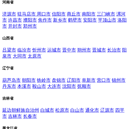
河南省
济源市
驻马店市
周口市
信阳市
商丘市
南阳市
三门峡市
漯河
市
许昌市
濮阳市
焦作市
新乡市
鹤壁市
安阳市
平顶山市
洛阳
市
开封市
郑州市
山西省
吕梁市
临汾市
忻州市
运城市
晋中市
朔州市
晋城市
长治市
阳
泉市
大同市
太原市
辽宁省
葫芦岛市
朝阳市
铁岭市
盘锦市
辽阳市
阜新市
营口市
锦州市
丹东市
本溪市
鞍山市
大连市
沈阳市
抚顺市
吉林省
延边朝鲜族自治州
白城市
松原市
白山市
通化市
辽源市
四平
市
吉林市
长春市
黑龙江省