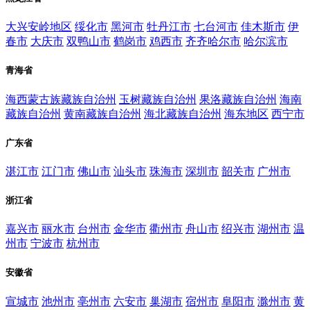
大兴安岭地区
绥化市
黑河市
牡丹江市
七台河市
佳木斯市
伊
春市
大庆市
双鸭山市
鹤岗市
鸡西市
齐齐哈尔市
哈尔滨市
青海省
海西蒙古族藏族自治州
玉树藏族自治州
果洛藏族自治州
海南
藏族自治州
黄南藏族自治州
海北藏族自治州
海东地区
西宁市
广东省
湛江市
江门市
佛山市
汕头市
珠海市
深圳市
韶关市
广州市
浙江省
嘉兴市
丽水市
台州市
金华市
衢州市
舟山市
绍兴市
湖州市
温
州市
宁波市
杭州市
安徽省
宣城市
池州市
亳州市
六安市
巢湖市
宿州市
阜阳市
滁州市
黄