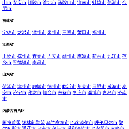
山市
安庆市
铜陵市
淮北市
马鞍山市
淮南市
蚌埠市
芜湖市
合
肥市
福建省
宁德市
龙岩市
漳州市
泉州市
三明市
莆田市
福州市
江西省
上饶市
抚州市
宜春市
吉安市
赣州市
鹰潭市
新余市
九江市
萍
乡市
景德镇市
南昌市
山东省
菏泽市
滨州市
聊城市
德州市
临沂市
莱芜市
日照市
威海市
泰
安市
济宁市
潍坊市
烟台市
东营市
枣庄市
淄博市
青岛市
济南
市
内蒙古自治区
阿拉善盟
锡林郭勒盟
乌兰察布市
巴彦淖尔市
呼伦贝尔市
鄂
尔多斯市
通辽市
乌海市
包头市
呼和浩特市
兴安盟市
赤峰市