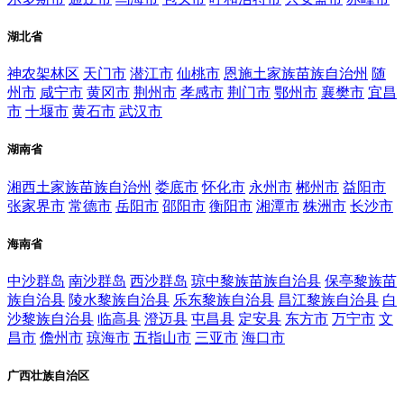
湖北省
神农架林区
天门市
潜江市
仙桃市
恩施土家族苗族自治州
随
州市
咸宁市
黄冈市
荆州市
孝感市
荆门市
鄂州市
襄樊市
宜昌
市
十堰市
黄石市
武汉市
湖南省
湘西土家族苗族自治州
娄底市
怀化市
永州市
郴州市
益阳市
张家界市
常德市
岳阳市
邵阳市
衡阳市
湘潭市
株洲市
长沙市
海南省
中沙群岛
南沙群岛
西沙群岛
琼中黎族苗族自治县
保亭黎族苗
族自治县
陵水黎族自治县
乐东黎族自治县
昌江黎族自治县
白
沙黎族自治县
临高县
澄迈县
屯昌县
定安县
东方市
万宁市
文
昌市
儋州市
琼海市
五指山市
三亚市
海口市
广西壮族自治区