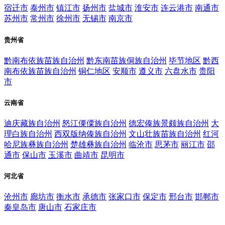
宿迁市
泰州市
镇江市
扬州市
盐城市
淮安市
连云港市
南通市
苏州市
常州市
徐州市
无锡市
南京市
贵州省
黔南布依族苗族自治州
黔东南苗族侗族自治州
毕节地区
黔西
南布依族苗族自治州
铜仁地区
安顺市
遵义市
六盘水市
贵阳
市
云南省
迪庆藏族自治州
怒江傈僳族自治州
德宏傣族景颇族自治州
大
理白族自治州
西双版纳傣族自治州
文山壮族苗族自治州
红河
哈尼族彝族自治州
楚雄彝族自治州
临沧市
思茅市
丽江市
邵
通市
保山市
玉溪市
曲靖市
昆明市
河北省
沧州市
廊坊市
衡水市
承德市
张家口市
保定市
邢台市
邯郸市
秦皇岛市
唐山市
石家庄市