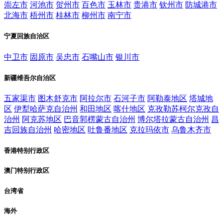
崇左市
河池市
贺州市
百色市
玉林市
贵港市
钦州市
防城港市
北海市
梧州市
桂林市
柳州市
南宁市
宁夏回族自治区
中卫市
固原市
吴忠市
石嘴山市
银川市
新疆维吾尔自治区
五家渠市
图木舒克市
阿拉尔市
石河子市
阿勒泰地区
塔城地
区
伊犁哈萨克自治州
和田地区
喀什地区
克孜勒苏柯尔克孜自
治州
阿克苏地区
巴音郭楞蒙古自治州
博尔塔拉蒙古自治州
昌
吉回族自治州
哈密地区
吐鲁番地区
克拉玛依市
乌鲁木齐市
香港特别行政区
澳门特别行政区
台湾省
海外