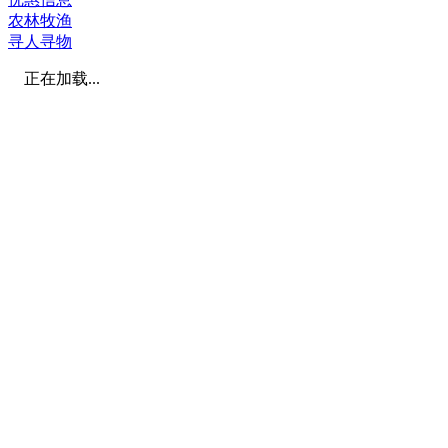
农林牧渔
寻人寻物
正在加载...