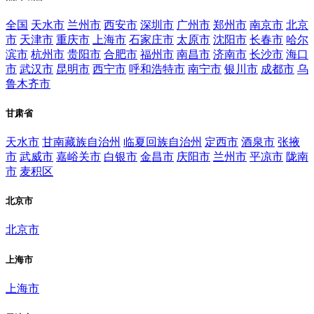
全国
天水市
兰州市
西安市
深圳市
广州市
郑州市
南京市
北京
市
天津市
重庆市
上海市
石家庄市
太原市
沈阳市
长春市
哈尔
滨市
杭州市
贵阳市
合肥市
福州市
南昌市
济南市
长沙市
海口
市
武汉市
昆明市
西宁市
呼和浩特市
南宁市
银川市
成都市
乌
鲁木齐市
甘肃省
天水市
甘南藏族自治州
临夏回族自治州
定西市
酒泉市
张掖
市
武威市
嘉峪关市
白银市
金昌市
庆阳市
兰州市
平凉市
陇南
市
麦积区
北京市
北京市
上海市
上海市