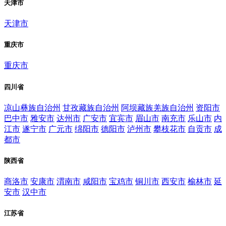
天津市
天津市
重庆市
重庆市
四川省
凉山彝族自治州
甘孜藏族自治州
阿坝藏族羌族自治州
资阳市
巴中市
雅安市
达州市
广安市
宜宾市
眉山市
南充市
乐山市
内
江市
遂宁市
广元市
绵阳市
德阳市
泸州市
攀枝花市
自贡市
成
都市
陕西省
商洛市
安康市
渭南市
咸阳市
宝鸡市
铜川市
西安市
榆林市
延
安市
汉中市
江苏省