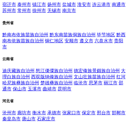
宿迁市
泰州市
镇江市
扬州市
盐城市
淮安市
连云港市
南通市
苏州市
常州市
徐州市
无锡市
南京市
贵州省
黔南布依族苗族自治州
黔东南苗族侗族自治州
毕节地区
黔西
南布依族苗族自治州
铜仁地区
安顺市
遵义市
六盘水市
贵阳
市
云南省
迪庆藏族自治州
怒江傈僳族自治州
德宏傣族景颇族自治州
大
理白族自治州
西双版纳傣族自治州
文山壮族苗族自治州
红河
哈尼族彝族自治州
楚雄彝族自治州
临沧市
思茅市
丽江市
邵
通市
保山市
玉溪市
曲靖市
昆明市
河北省
沧州市
廊坊市
衡水市
承德市
张家口市
保定市
邢台市
邯郸市
秦皇岛市
唐山市
石家庄市