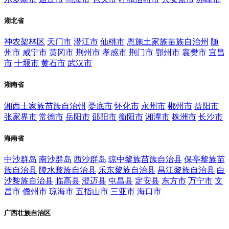
湖北省
神农架林区
天门市
潜江市
仙桃市
恩施土家族苗族自治州
随
州市
咸宁市
黄冈市
荆州市
孝感市
荆门市
鄂州市
襄樊市
宜昌
市
十堰市
黄石市
武汉市
湖南省
湘西土家族苗族自治州
娄底市
怀化市
永州市
郴州市
益阳市
张家界市
常德市
岳阳市
邵阳市
衡阳市
湘潭市
株洲市
长沙市
海南省
中沙群岛
南沙群岛
西沙群岛
琼中黎族苗族自治县
保亭黎族苗
族自治县
陵水黎族自治县
乐东黎族自治县
昌江黎族自治县
白
沙黎族自治县
临高县
澄迈县
屯昌县
定安县
东方市
万宁市
文
昌市
儋州市
琼海市
五指山市
三亚市
海口市
广西壮族自治区