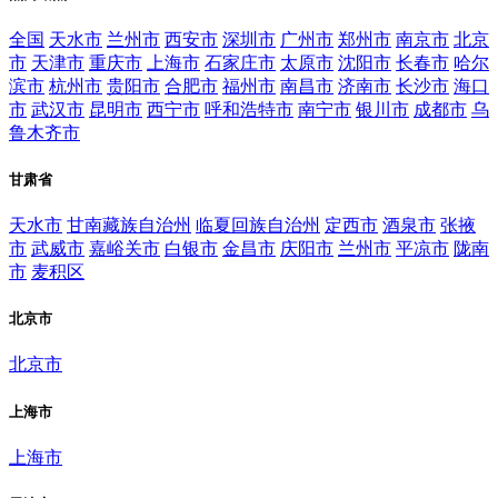
全国
天水市
兰州市
西安市
深圳市
广州市
郑州市
南京市
北京
市
天津市
重庆市
上海市
石家庄市
太原市
沈阳市
长春市
哈尔
滨市
杭州市
贵阳市
合肥市
福州市
南昌市
济南市
长沙市
海口
市
武汉市
昆明市
西宁市
呼和浩特市
南宁市
银川市
成都市
乌
鲁木齐市
甘肃省
天水市
甘南藏族自治州
临夏回族自治州
定西市
酒泉市
张掖
市
武威市
嘉峪关市
白银市
金昌市
庆阳市
兰州市
平凉市
陇南
市
麦积区
北京市
北京市
上海市
上海市