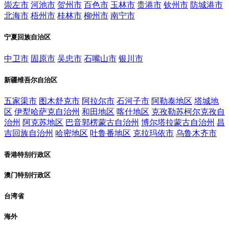
崇左市
河池市
贺州市
百色市
玉林市
贵港市
钦州市
防城港市
北海市
梧州市
桂林市
柳州市
南宁市
宁夏回族自治区
中卫市
固原市
吴忠市
石嘴山市
银川市
新疆维吾尔自治区
五家渠市
图木舒克市
阿拉尔市
石河子市
阿勒泰地区
塔城地
区
伊犁哈萨克自治州
和田地区
喀什地区
克孜勒苏柯尔克孜自
治州
阿克苏地区
巴音郭楞蒙古自治州
博尔塔拉蒙古自治州
昌
吉回族自治州
哈密地区
吐鲁番地区
克拉玛依市
乌鲁木齐市
香港特别行政区
澳门特别行政区
台湾省
海外