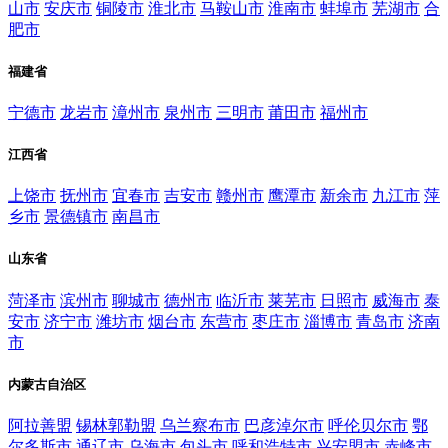
山市
安庆市
铜陵市
淮北市
马鞍山市
淮南市
蚌埠市
芜湖市
合
肥市
福建省
宁德市
龙岩市
漳州市
泉州市
三明市
莆田市
福州市
江西省
上饶市
抚州市
宜春市
吉安市
赣州市
鹰潭市
新余市
九江市
萍
乡市
景德镇市
南昌市
山东省
菏泽市
滨州市
聊城市
德州市
临沂市
莱芜市
日照市
威海市
泰
安市
济宁市
潍坊市
烟台市
东营市
枣庄市
淄博市
青岛市
济南
市
内蒙古自治区
阿拉善盟
锡林郭勒盟
乌兰察布市
巴彦淖尔市
呼伦贝尔市
鄂
尔多斯市
通辽市
乌海市
包头市
呼和浩特市
兴安盟市
赤峰市