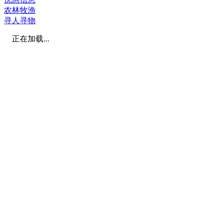
农林牧渔
寻人寻物
正在加载...