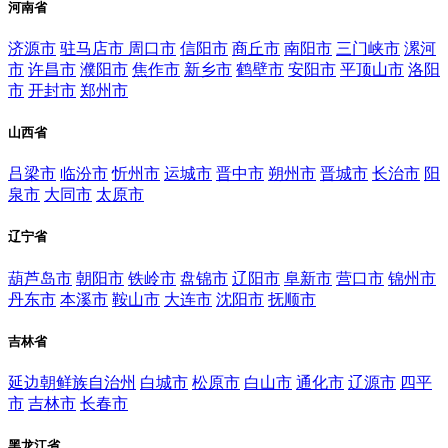
河南省
济源市
驻马店市
周口市
信阳市
商丘市
南阳市
三门峡市
漯河
市
许昌市
濮阳市
焦作市
新乡市
鹤壁市
安阳市
平顶山市
洛阳
市
开封市
郑州市
山西省
吕梁市
临汾市
忻州市
运城市
晋中市
朔州市
晋城市
长治市
阳
泉市
大同市
太原市
辽宁省
葫芦岛市
朝阳市
铁岭市
盘锦市
辽阳市
阜新市
营口市
锦州市
丹东市
本溪市
鞍山市
大连市
沈阳市
抚顺市
吉林省
延边朝鲜族自治州
白城市
松原市
白山市
通化市
辽源市
四平
市
吉林市
长春市
黑龙江省