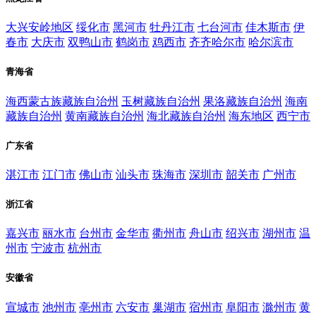
大兴安岭地区
绥化市
黑河市
牡丹江市
七台河市
佳木斯市
伊
春市
大庆市
双鸭山市
鹤岗市
鸡西市
齐齐哈尔市
哈尔滨市
青海省
海西蒙古族藏族自治州
玉树藏族自治州
果洛藏族自治州
海南
藏族自治州
黄南藏族自治州
海北藏族自治州
海东地区
西宁市
广东省
湛江市
江门市
佛山市
汕头市
珠海市
深圳市
韶关市
广州市
浙江省
嘉兴市
丽水市
台州市
金华市
衢州市
舟山市
绍兴市
湖州市
温
州市
宁波市
杭州市
安徽省
宣城市
池州市
亳州市
六安市
巢湖市
宿州市
阜阳市
滁州市
黄