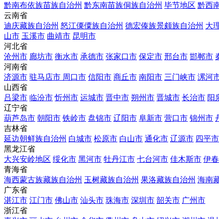
黔南布依族苗族自治州
黔东南苗族侗族自治州
毕节地区
黔西
云南省
迪庆藏族自治州
怒江傈僳族自治州
德宏傣族景颇族自治州
大
山市
玉溪市
曲靖市
昆明市
河北省
沧州市
廊坊市
衡水市
承德市
张家口市
保定市
邢台市
邯郸市
河南省
济源市
驻马店市
周口市
信阳市
商丘市
南阳市
三门峡市
漯河
山西省
吕梁市
临汾市
忻州市
运城市
晋中市
朔州市
晋城市
长治市
阳
辽宁省
葫芦岛市
朝阳市
铁岭市
盘锦市
辽阳市
阜新市
营口市
锦州市
吉林省
延边朝鲜族自治州
白城市
松原市
白山市
通化市
辽源市
四平市
黑龙江省
大兴安岭地区
绥化市
黑河市
牡丹江市
七台河市
佳木斯市
伊春
青海省
海西蒙古族藏族自治州
玉树藏族自治州
果洛藏族自治州
海南
广东省
湛江市
江门市
佛山市
汕头市
珠海市
深圳市
韶关市
广州市
浙江省