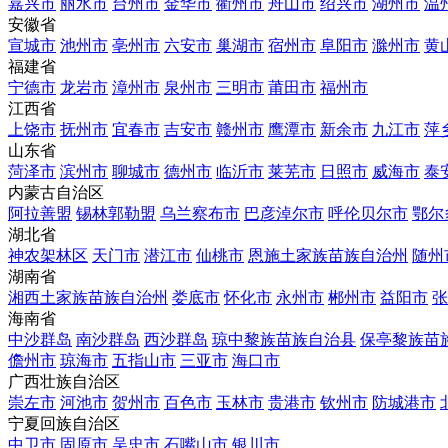
嘉兴市
丽水市
台州市
金华市
衢州市
舟山市
绍兴市
湖州市
温
安徽省
宣城市
池州市
亳州市
六安市
巢湖市
宿州市
阜阳市
滁州市
黄
福建省
宁德市
龙岩市
漳州市
泉州市
三明市
莆田市
福州市
江西省
上饶市
抚州市
宜春市
吉安市
赣州市
鹰潭市
新余市
九江市
萍
山东省
菏泽市
滨州市
聊城市
德州市
临沂市
莱芜市
日照市
威海市
泰
内蒙古自治区
阿拉善盟
锡林郭勒盟
乌兰察布市
巴彦淖尔市
呼伦贝尔市
鄂尔
湖北省
神农架林区
天门市
潜江市
仙桃市
恩施土家族苗族自治州
随州
湖南省
湘西土家族苗族自治州
娄底市
怀化市
永州市
郴州市
益阳市
张
海南省
中沙群岛
南沙群岛
西沙群岛
琼中黎族苗族自治县
保亭黎族苗
儋州市
琼海市
五指山市
三亚市
海口市
广西壮族自治区
崇左市
河池市
贺州市
百色市
玉林市
贵港市
钦州市
防城港市
宁夏回族自治区
中卫市
固原市
吴忠市
石嘴山市
银川市