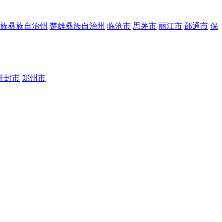
族彝族自治州
楚雄彝族自治州
临沧市
思茅市
丽江市
邵通市
保
开封市
郑州市