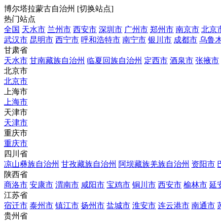
博尔塔拉蒙古自治州
[
切换站点
]
热门站点
全国
天水市
兰州市
西安市
深圳市
广州市
郑州市
南京市
北京
武汉市
昆明市
西宁市
呼和浩特市
南宁市
银川市
成都市
乌鲁
甘肃省
天水市
甘南藏族自治州
临夏回族自治州
定西市
酒泉市
张掖市
北京市
北京市
上海市
上海市
天津市
天津市
重庆市
重庆市
四川省
凉山彝族自治州
甘孜藏族自治州
阿坝藏族羌族自治州
资阳市
陕西省
商洛市
安康市
渭南市
咸阳市
宝鸡市
铜川市
西安市
榆林市
延
江苏省
宿迁市
泰州市
镇江市
扬州市
盐城市
淮安市
连云港市
南通市
贵州省