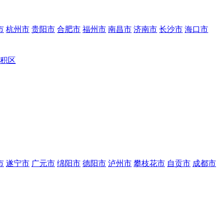
市
杭州市
贵阳市
合肥市
福州市
南昌市
济南市
长沙市
海口市
积区
市
遂宁市
广元市
绵阳市
德阳市
泸州市
攀枝花市
自贡市
成都市