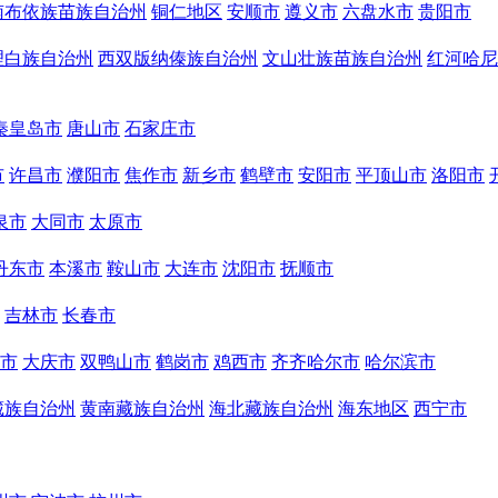
南布依族苗族自治州
铜仁地区
安顺市
遵义市
六盘水市
贵阳市
理白族自治州
西双版纳傣族自治州
文山壮族苗族自治州
红河哈尼
秦皇岛市
唐山市
石家庄市
市
许昌市
濮阳市
焦作市
新乡市
鹤壁市
安阳市
平顶山市
洛阳市
泉市
大同市
太原市
丹东市
本溪市
鞍山市
大连市
沈阳市
抚顺市
吉林市
长春市
市
大庆市
双鸭山市
鹤岗市
鸡西市
齐齐哈尔市
哈尔滨市
藏族自治州
黄南藏族自治州
海北藏族自治州
海东地区
西宁市