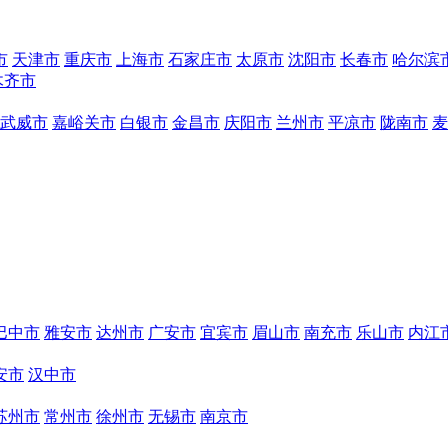
市
天津市
重庆市
上海市
石家庄市
太原市
沈阳市
长春市
哈尔滨
木齐市
武威市
嘉峪关市
白银市
金昌市
庆阳市
兰州市
平凉市
陇南市
麦
巴中市
雅安市
达州市
广安市
宜宾市
眉山市
南充市
乐山市
内江
安市
汉中市
苏州市
常州市
徐州市
无锡市
南京市