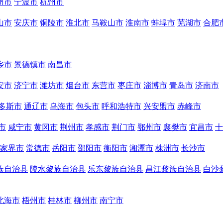
州市
宁波市
杭州市
山市
安庆市
铜陵市
淮北市
马鞍山市
淮南市
蚌埠市
芜湖市
合肥
乡市
景德镇市
南昌市
安市
济宁市
潍坊市
烟台市
东营市
枣庄市
淄博市
青岛市
济南市
多斯市
通辽市
乌海市
包头市
呼和浩特市
兴安盟市
赤峰市
市
咸宁市
黄冈市
荆州市
孝感市
荆门市
鄂州市
襄樊市
宜昌市
十
家界市
常德市
岳阳市
邵阳市
衡阳市
湘潭市
株洲市
长沙市
族自治县
陵水黎族自治县
乐东黎族自治县
昌江黎族自治县
白沙
北海市
梧州市
桂林市
柳州市
南宁市