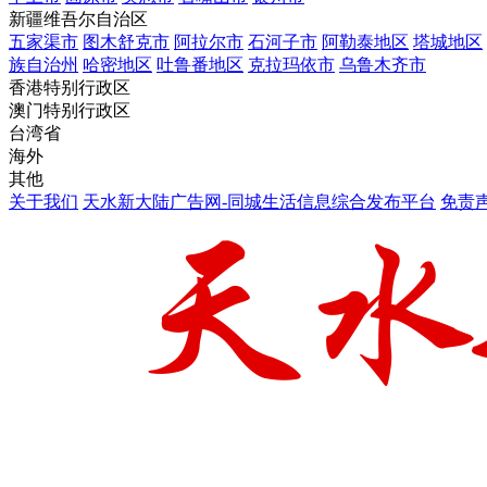
新疆维吾尔自治区
五家渠市
图木舒克市
阿拉尔市
石河子市
阿勒泰地区
塔城地区
族自治州
哈密地区
吐鲁番地区
克拉玛依市
乌鲁木齐市
香港特别行政区
澳门特别行政区
台湾省
海外
其他
关于我们
天水新大陆广告网-同城生活信息综合发布平台
免责