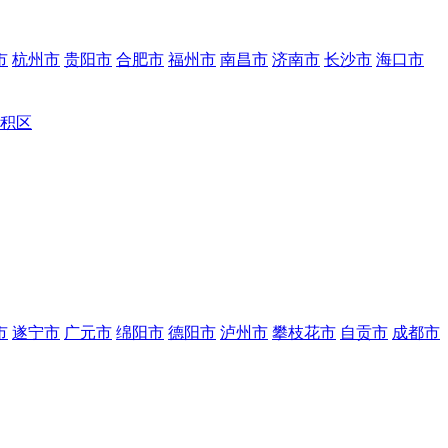
市
杭州市
贵阳市
合肥市
福州市
南昌市
济南市
长沙市
海口市
积区
市
遂宁市
广元市
绵阳市
德阳市
泸州市
攀枝花市
自贡市
成都市