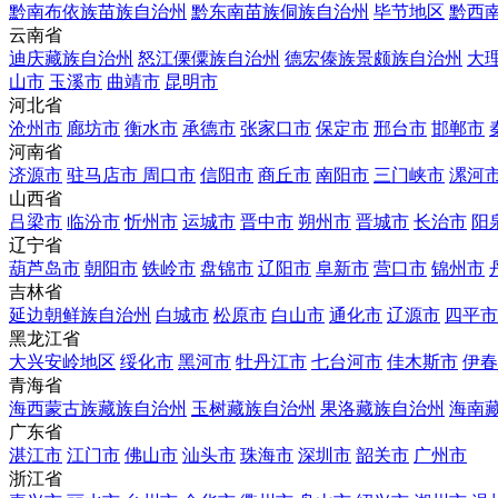
黔南布依族苗族自治州
黔东南苗族侗族自治州
毕节地区
黔西
云南省
迪庆藏族自治州
怒江傈僳族自治州
德宏傣族景颇族自治州
大
山市
玉溪市
曲靖市
昆明市
河北省
沧州市
廊坊市
衡水市
承德市
张家口市
保定市
邢台市
邯郸市
河南省
济源市
驻马店市
周口市
信阳市
商丘市
南阳市
三门峡市
漯河
山西省
吕梁市
临汾市
忻州市
运城市
晋中市
朔州市
晋城市
长治市
阳
辽宁省
葫芦岛市
朝阳市
铁岭市
盘锦市
辽阳市
阜新市
营口市
锦州市
吉林省
延边朝鲜族自治州
白城市
松原市
白山市
通化市
辽源市
四平市
黑龙江省
大兴安岭地区
绥化市
黑河市
牡丹江市
七台河市
佳木斯市
伊春
青海省
海西蒙古族藏族自治州
玉树藏族自治州
果洛藏族自治州
海南
广东省
湛江市
江门市
佛山市
汕头市
珠海市
深圳市
韶关市
广州市
浙江省