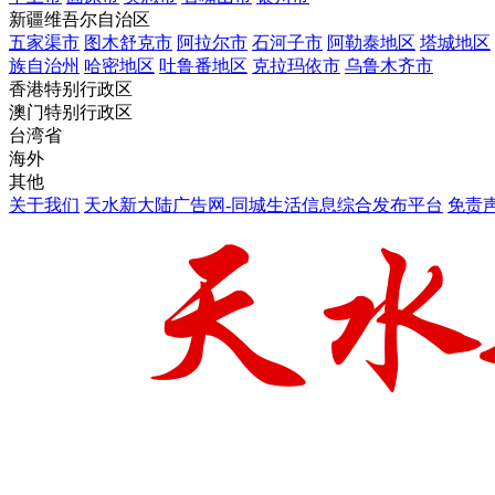
新疆维吾尔自治区
五家渠市
图木舒克市
阿拉尔市
石河子市
阿勒泰地区
塔城地区
族自治州
哈密地区
吐鲁番地区
克拉玛依市
乌鲁木齐市
香港特别行政区
澳门特别行政区
台湾省
海外
其他
关于我们
天水新大陆广告网-同城生活信息综合发布平台
免责