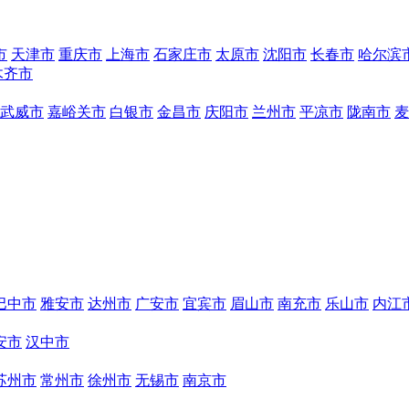
市
天津市
重庆市
上海市
石家庄市
太原市
沈阳市
长春市
哈尔滨
木齐市
武威市
嘉峪关市
白银市
金昌市
庆阳市
兰州市
平凉市
陇南市
麦
巴中市
雅安市
达州市
广安市
宜宾市
眉山市
南充市
乐山市
内江
安市
汉中市
苏州市
常州市
徐州市
无锡市
南京市