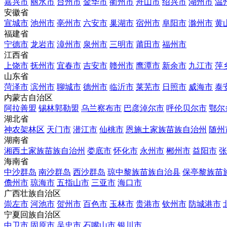
嘉兴市
丽水市
台州市
金华市
衢州市
舟山市
绍兴市
湖州市
温
安徽省
宣城市
池州市
亳州市
六安市
巢湖市
宿州市
阜阳市
滁州市
黄
福建省
宁德市
龙岩市
漳州市
泉州市
三明市
莆田市
福州市
江西省
上饶市
抚州市
宜春市
吉安市
赣州市
鹰潭市
新余市
九江市
萍
山东省
菏泽市
滨州市
聊城市
德州市
临沂市
莱芜市
日照市
威海市
泰
内蒙古自治区
阿拉善盟
锡林郭勒盟
乌兰察布市
巴彦淖尔市
呼伦贝尔市
鄂尔
湖北省
神农架林区
天门市
潜江市
仙桃市
恩施土家族苗族自治州
随州
湖南省
湘西土家族苗族自治州
娄底市
怀化市
永州市
郴州市
益阳市
张
海南省
中沙群岛
南沙群岛
西沙群岛
琼中黎族苗族自治县
保亭黎族苗
儋州市
琼海市
五指山市
三亚市
海口市
广西壮族自治区
崇左市
河池市
贺州市
百色市
玉林市
贵港市
钦州市
防城港市
宁夏回族自治区
中卫市
固原市
吴忠市
石嘴山市
银川市