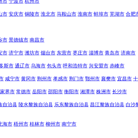
州市
宁波市
杭州市
山市
安庆市
铜陵市
淮北市
马鞍山市
淮南市
蚌埠市
芜湖市
合肥
乡市
景德镇市
南昌市
安市
济宁市
潍坊市
烟台市
东营市
枣庄市
淄博市
青岛市
济南市
多斯市
通辽市
乌海市
包头市
呼和浩特市
兴安盟市
赤峰市
市
咸宁市
黄冈市
荆州市
孝感市
荆门市
鄂州市
襄樊市
宜昌市
十
家界市
常德市
岳阳市
邵阳市
衡阳市
湘潭市
株洲市
长沙市
族自治县
陵水黎族自治县
乐东黎族自治县
昌江黎族自治县
白沙
北海市
梧州市
桂林市
柳州市
南宁市