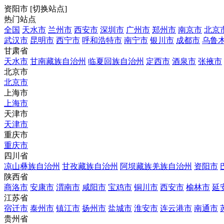
资阳市
[
切换站点
]
热门站点
全国
天水市
兰州市
西安市
深圳市
广州市
郑州市
南京市
北京
武汉市
昆明市
西宁市
呼和浩特市
南宁市
银川市
成都市
乌鲁
甘肃省
天水市
甘南藏族自治州
临夏回族自治州
定西市
酒泉市
张掖市
北京市
北京市
上海市
上海市
天津市
天津市
重庆市
重庆市
四川省
凉山彝族自治州
甘孜藏族自治州
阿坝藏族羌族自治州
资阳市
陕西省
商洛市
安康市
渭南市
咸阳市
宝鸡市
铜川市
西安市
榆林市
延
江苏省
宿迁市
泰州市
镇江市
扬州市
盐城市
淮安市
连云港市
南通市
贵州省