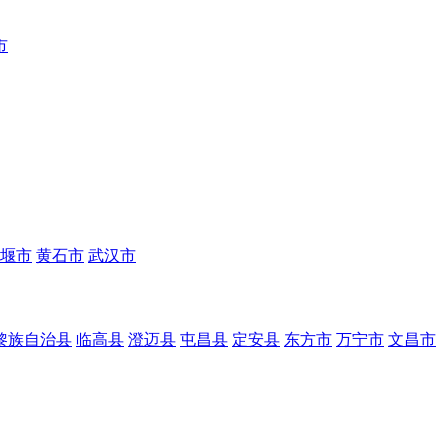
市
堰市
黄石市
武汉市
黎族自治县
临高县
澄迈县
屯昌县
定安县
东方市
万宁市
文昌市