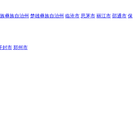
族彝族自治州
楚雄彝族自治州
临沧市
思茅市
丽江市
邵通市
保
开封市
郑州市