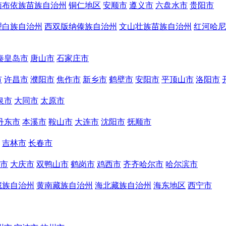
南布依族苗族自治州
铜仁地区
安顺市
遵义市
六盘水市
贵阳市
理白族自治州
西双版纳傣族自治州
文山壮族苗族自治州
红河哈尼
秦皇岛市
唐山市
石家庄市
市
许昌市
濮阳市
焦作市
新乡市
鹤壁市
安阳市
平顶山市
洛阳市
泉市
大同市
太原市
丹东市
本溪市
鞍山市
大连市
沈阳市
抚顺市
吉林市
长春市
市
大庆市
双鸭山市
鹤岗市
鸡西市
齐齐哈尔市
哈尔滨市
藏族自治州
黄南藏族自治州
海北藏族自治州
海东地区
西宁市