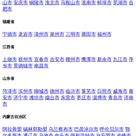
山市
安庆市
铜陵市
淮北市
马鞍山市
淮南市
蚌埠市
芜湖市
合
肥市
福建省
宁德市
龙岩市
漳州市
泉州市
三明市
莆田市
福州市
江西省
上饶市
抚州市
宜春市
吉安市
赣州市
鹰潭市
新余市
九江市
萍
乡市
景德镇市
南昌市
山东省
菏泽市
滨州市
聊城市
德州市
临沂市
莱芜市
日照市
威海市
泰
安市
济宁市
潍坊市
烟台市
东营市
枣庄市
淄博市
青岛市
济南
市
内蒙古自治区
阿拉善盟
锡林郭勒盟
乌兰察布市
巴彦淖尔市
呼伦贝尔市
鄂
尔多斯市
通辽市
乌海市
包头市
呼和浩特市
兴安盟市
赤峰市