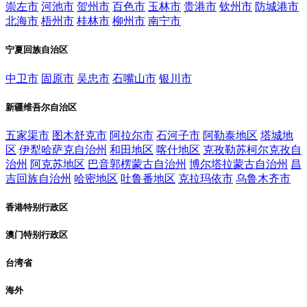
崇左市
河池市
贺州市
百色市
玉林市
贵港市
钦州市
防城港市
北海市
梧州市
桂林市
柳州市
南宁市
宁夏回族自治区
中卫市
固原市
吴忠市
石嘴山市
银川市
新疆维吾尔自治区
五家渠市
图木舒克市
阿拉尔市
石河子市
阿勒泰地区
塔城地
区
伊犁哈萨克自治州
和田地区
喀什地区
克孜勒苏柯尔克孜自
治州
阿克苏地区
巴音郭楞蒙古自治州
博尔塔拉蒙古自治州
昌
吉回族自治州
哈密地区
吐鲁番地区
克拉玛依市
乌鲁木齐市
香港特别行政区
澳门特别行政区
台湾省
海外