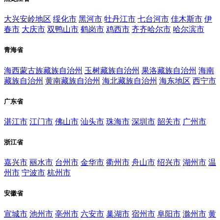
大兴安岭地区
绥化市
黑河市
牡丹江市
七台河市
佳木斯市
伊
春市
大庆市
双鸭山市
鹤岗市
鸡西市
齐齐哈尔市
哈尔滨市
青海省
海西蒙古族藏族自治州
玉树藏族自治州
果洛藏族自治州
海南
藏族自治州
黄南藏族自治州
海北藏族自治州
海东地区
西宁市
广东省
湛江市
江门市
佛山市
汕头市
珠海市
深圳市
韶关市
广州市
浙江省
嘉兴市
丽水市
台州市
金华市
衢州市
舟山市
绍兴市
湖州市
温
州市
宁波市
杭州市
安徽省
宣城市
池州市
亳州市
六安市
巢湖市
宿州市
阜阳市
滁州市
黄