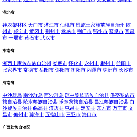
湖北省
神农架林区
天门市
潜江市
仙桃市
恩施土家族苗族自治州
随
州市
咸宁市
黄冈市
荆州市
孝感市
荆门市
鄂州市
襄樊市
宜昌
市
十堰市
黄石市
武汉市
湖南省
湘西土家族苗族自治州
娄底市
怀化市
永州市
郴州市
益阳市
张家界市
常德市
岳阳市
邵阳市
衡阳市
湘潭市
株洲市
长沙市
海南省
中沙群岛
南沙群岛
西沙群岛
琼中黎族苗族自治县
保亭黎族苗
族自治县
陵水黎族自治县
乐东黎族自治县
昌江黎族自治县
白
沙黎族自治县
临高县
澄迈县
屯昌县
定安县
东方市
万宁市
文
昌市
儋州市
琼海市
五指山市
三亚市
海口市
广西壮族自治区