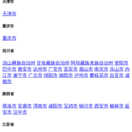
天津市
天津市
重庆市
重庆市
四川省
凉山彝族自治州
甘孜藏族自治州
阿坝藏族羌族自治州
资阳市
巴中市
雅安市
达州市
广安市
宜宾市
眉山市
南充市
乐山市
内
江市
遂宁市
广元市
绵阳市
德阳市
泸州市
攀枝花市
自贡市
成
都市
陕西省
商洛市
安康市
渭南市
咸阳市
宝鸡市
铜川市
西安市
榆林市
延
安市
汉中市
江苏省