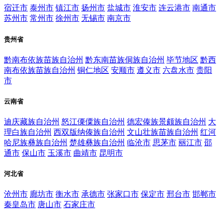
宿迁市
泰州市
镇江市
扬州市
盐城市
淮安市
连云港市
南通市
苏州市
常州市
徐州市
无锡市
南京市
贵州省
黔南布依族苗族自治州
黔东南苗族侗族自治州
毕节地区
黔西
南布依族苗族自治州
铜仁地区
安顺市
遵义市
六盘水市
贵阳
市
云南省
迪庆藏族自治州
怒江傈僳族自治州
德宏傣族景颇族自治州
大
理白族自治州
西双版纳傣族自治州
文山壮族苗族自治州
红河
哈尼族彝族自治州
楚雄彝族自治州
临沧市
思茅市
丽江市
邵
通市
保山市
玉溪市
曲靖市
昆明市
河北省
沧州市
廊坊市
衡水市
承德市
张家口市
保定市
邢台市
邯郸市
秦皇岛市
唐山市
石家庄市