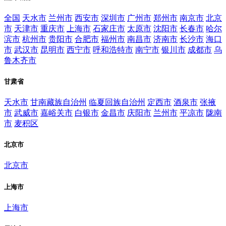
全国
天水市
兰州市
西安市
深圳市
广州市
郑州市
南京市
北京
市
天津市
重庆市
上海市
石家庄市
太原市
沈阳市
长春市
哈尔
滨市
杭州市
贵阳市
合肥市
福州市
南昌市
济南市
长沙市
海口
市
武汉市
昆明市
西宁市
呼和浩特市
南宁市
银川市
成都市
乌
鲁木齐市
甘肃省
天水市
甘南藏族自治州
临夏回族自治州
定西市
酒泉市
张掖
市
武威市
嘉峪关市
白银市
金昌市
庆阳市
兰州市
平凉市
陇南
市
麦积区
北京市
北京市
上海市
上海市