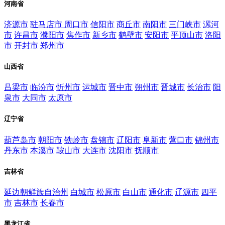
河南省
济源市
驻马店市
周口市
信阳市
商丘市
南阳市
三门峡市
漯河
市
许昌市
濮阳市
焦作市
新乡市
鹤壁市
安阳市
平顶山市
洛阳
市
开封市
郑州市
山西省
吕梁市
临汾市
忻州市
运城市
晋中市
朔州市
晋城市
长治市
阳
泉市
大同市
太原市
辽宁省
葫芦岛市
朝阳市
铁岭市
盘锦市
辽阳市
阜新市
营口市
锦州市
丹东市
本溪市
鞍山市
大连市
沈阳市
抚顺市
吉林省
延边朝鲜族自治州
白城市
松原市
白山市
通化市
辽源市
四平
市
吉林市
长春市
黑龙江省