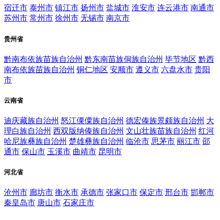
宿迁市
泰州市
镇江市
扬州市
盐城市
淮安市
连云港市
南通市
苏州市
常州市
徐州市
无锡市
南京市
贵州省
黔南布依族苗族自治州
黔东南苗族侗族自治州
毕节地区
黔西
南布依族苗族自治州
铜仁地区
安顺市
遵义市
六盘水市
贵阳
市
云南省
迪庆藏族自治州
怒江傈僳族自治州
德宏傣族景颇族自治州
大
理白族自治州
西双版纳傣族自治州
文山壮族苗族自治州
红河
哈尼族彝族自治州
楚雄彝族自治州
临沧市
思茅市
丽江市
邵
通市
保山市
玉溪市
曲靖市
昆明市
河北省
沧州市
廊坊市
衡水市
承德市
张家口市
保定市
邢台市
邯郸市
秦皇岛市
唐山市
石家庄市