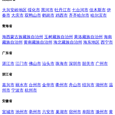
大兴安岭地区
绥化市
黑河市
牡丹江市
七台河市
佳木斯市
伊
春市
大庆市
双鸭山市
鹤岗市
鸡西市
齐齐哈尔市
哈尔滨市
青海省
海西蒙古族藏族自治州
玉树藏族自治州
果洛藏族自治州
海南
藏族自治州
黄南藏族自治州
海北藏族自治州
海东地区
西宁市
广东省
湛江市
江门市
佛山市
汕头市
珠海市
深圳市
韶关市
广州市
浙江省
嘉兴市
丽水市
台州市
金华市
衢州市
舟山市
绍兴市
湖州市
温
州市
宁波市
杭州市
安徽省
宣城市
池州市
亳州市
六安市
巢湖市
宿州市
阜阳市
滁州市
黄