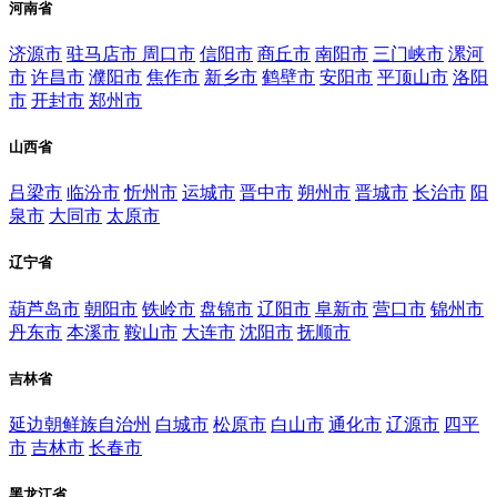
河南省
济源市
驻马店市
周口市
信阳市
商丘市
南阳市
三门峡市
漯河
市
许昌市
濮阳市
焦作市
新乡市
鹤壁市
安阳市
平顶山市
洛阳
市
开封市
郑州市
山西省
吕梁市
临汾市
忻州市
运城市
晋中市
朔州市
晋城市
长治市
阳
泉市
大同市
太原市
辽宁省
葫芦岛市
朝阳市
铁岭市
盘锦市
辽阳市
阜新市
营口市
锦州市
丹东市
本溪市
鞍山市
大连市
沈阳市
抚顺市
吉林省
延边朝鲜族自治州
白城市
松原市
白山市
通化市
辽源市
四平
市
吉林市
长春市
黑龙江省