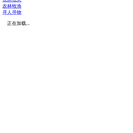
农林牧渔
寻人寻物
正在加载...