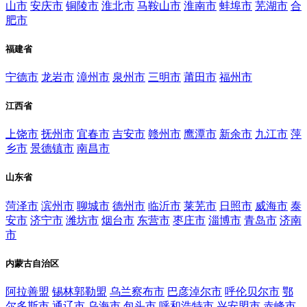
山市
安庆市
铜陵市
淮北市
马鞍山市
淮南市
蚌埠市
芜湖市
合
肥市
福建省
宁德市
龙岩市
漳州市
泉州市
三明市
莆田市
福州市
江西省
上饶市
抚州市
宜春市
吉安市
赣州市
鹰潭市
新余市
九江市
萍
乡市
景德镇市
南昌市
山东省
菏泽市
滨州市
聊城市
德州市
临沂市
莱芜市
日照市
威海市
泰
安市
济宁市
潍坊市
烟台市
东营市
枣庄市
淄博市
青岛市
济南
市
内蒙古自治区
阿拉善盟
锡林郭勒盟
乌兰察布市
巴彦淖尔市
呼伦贝尔市
鄂
尔多斯市
通辽市
乌海市
包头市
呼和浩特市
兴安盟市
赤峰市