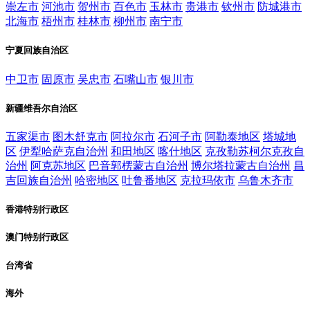
崇左市
河池市
贺州市
百色市
玉林市
贵港市
钦州市
防城港市
北海市
梧州市
桂林市
柳州市
南宁市
宁夏回族自治区
中卫市
固原市
吴忠市
石嘴山市
银川市
新疆维吾尔自治区
五家渠市
图木舒克市
阿拉尔市
石河子市
阿勒泰地区
塔城地
区
伊犁哈萨克自治州
和田地区
喀什地区
克孜勒苏柯尔克孜自
治州
阿克苏地区
巴音郭楞蒙古自治州
博尔塔拉蒙古自治州
昌
吉回族自治州
哈密地区
吐鲁番地区
克拉玛依市
乌鲁木齐市
香港特别行政区
澳门特别行政区
台湾省
海外