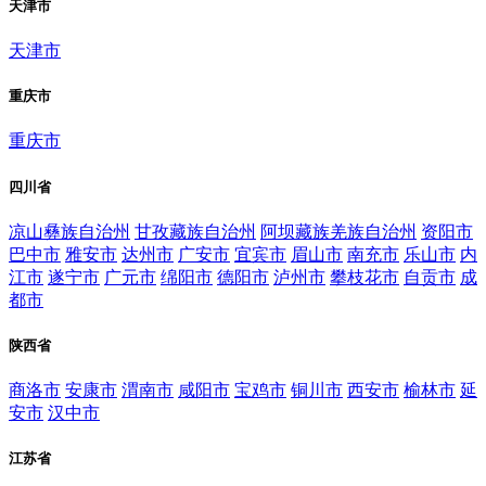
天津市
天津市
重庆市
重庆市
四川省
凉山彝族自治州
甘孜藏族自治州
阿坝藏族羌族自治州
资阳市
巴中市
雅安市
达州市
广安市
宜宾市
眉山市
南充市
乐山市
内
江市
遂宁市
广元市
绵阳市
德阳市
泸州市
攀枝花市
自贡市
成
都市
陕西省
商洛市
安康市
渭南市
咸阳市
宝鸡市
铜川市
西安市
榆林市
延
安市
汉中市
江苏省