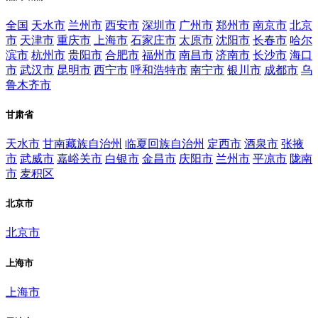
全国
天水市
兰州市
西安市
深圳市
广州市
郑州市
南京市
北京
市
天津市
重庆市
上海市
石家庄市
太原市
沈阳市
长春市
哈尔
滨市
杭州市
贵阳市
合肥市
福州市
南昌市
济南市
长沙市
海口
市
武汉市
昆明市
西宁市
呼和浩特市
南宁市
银川市
成都市
乌
鲁木齐市
甘肃省
天水市
甘南藏族自治州
临夏回族自治州
定西市
酒泉市
张掖
市
武威市
嘉峪关市
白银市
金昌市
庆阳市
兰州市
平凉市
陇南
市
麦积区
北京市
北京市
上海市
上海市