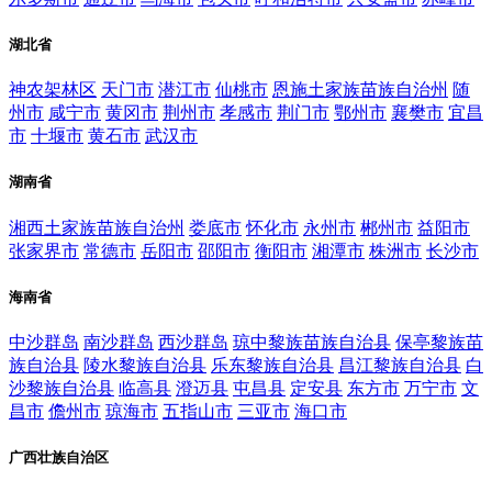
湖北省
神农架林区
天门市
潜江市
仙桃市
恩施土家族苗族自治州
随
州市
咸宁市
黄冈市
荆州市
孝感市
荆门市
鄂州市
襄樊市
宜昌
市
十堰市
黄石市
武汉市
湖南省
湘西土家族苗族自治州
娄底市
怀化市
永州市
郴州市
益阳市
张家界市
常德市
岳阳市
邵阳市
衡阳市
湘潭市
株洲市
长沙市
海南省
中沙群岛
南沙群岛
西沙群岛
琼中黎族苗族自治县
保亭黎族苗
族自治县
陵水黎族自治县
乐东黎族自治县
昌江黎族自治县
白
沙黎族自治县
临高县
澄迈县
屯昌县
定安县
东方市
万宁市
文
昌市
儋州市
琼海市
五指山市
三亚市
海口市
广西壮族自治区