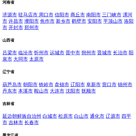
河南省
济源市
驻马店市
周口市
信阳市
商丘市
南阳市
三门峡市
漯河
市
许昌市
濮阳市
焦作市
新乡市
鹤壁市
安阳市
平顶山市
洛阳
市
开封市
郑州市
山西省
吕梁市
临汾市
忻州市
运城市
晋中市
朔州市
晋城市
长治市
阳
泉市
大同市
太原市
辽宁省
葫芦岛市
朝阳市
铁岭市
盘锦市
辽阳市
阜新市
营口市
锦州市
丹东市
本溪市
鞍山市
大连市
沈阳市
抚顺市
吉林省
延边朝鲜族自治州
白城市
松原市
白山市
通化市
辽源市
四平
市
吉林市
长春市
黑龙江省