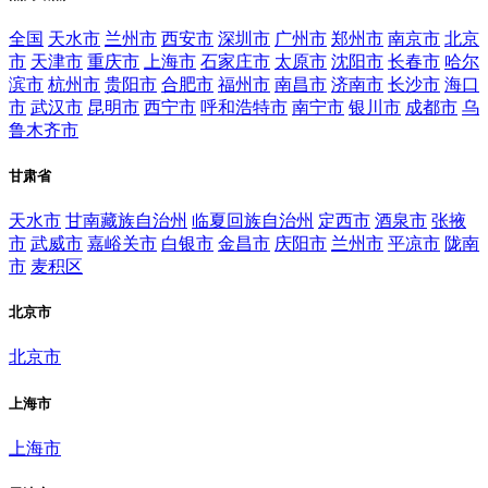
全国
天水市
兰州市
西安市
深圳市
广州市
郑州市
南京市
北京
市
天津市
重庆市
上海市
石家庄市
太原市
沈阳市
长春市
哈尔
滨市
杭州市
贵阳市
合肥市
福州市
南昌市
济南市
长沙市
海口
市
武汉市
昆明市
西宁市
呼和浩特市
南宁市
银川市
成都市
乌
鲁木齐市
甘肃省
天水市
甘南藏族自治州
临夏回族自治州
定西市
酒泉市
张掖
市
武威市
嘉峪关市
白银市
金昌市
庆阳市
兰州市
平凉市
陇南
市
麦积区
北京市
北京市
上海市
上海市