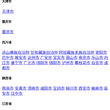
天津市
天津市
重庆市
重庆市
四川省
凉山彝族自治州
甘孜藏族自治州
阿坝藏族羌族自治州
资阳市
巴中市
雅安市
达州市
广安市
宜宾市
眉山市
南充市
乐山市
内
江市
遂宁市
广元市
绵阳市
德阳市
泸州市
攀枝花市
自贡市
成
都市
陕西省
商洛市
安康市
渭南市
咸阳市
宝鸡市
铜川市
西安市
榆林市
延
安市
汉中市
江苏省