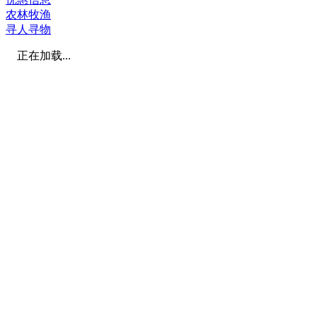
农林牧渔
寻人寻物
正在加载...