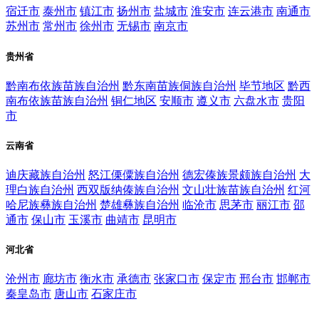
宿迁市
泰州市
镇江市
扬州市
盐城市
淮安市
连云港市
南通市
苏州市
常州市
徐州市
无锡市
南京市
贵州省
黔南布依族苗族自治州
黔东南苗族侗族自治州
毕节地区
黔西
南布依族苗族自治州
铜仁地区
安顺市
遵义市
六盘水市
贵阳
市
云南省
迪庆藏族自治州
怒江傈僳族自治州
德宏傣族景颇族自治州
大
理白族自治州
西双版纳傣族自治州
文山壮族苗族自治州
红河
哈尼族彝族自治州
楚雄彝族自治州
临沧市
思茅市
丽江市
邵
通市
保山市
玉溪市
曲靖市
昆明市
河北省
沧州市
廊坊市
衡水市
承德市
张家口市
保定市
邢台市
邯郸市
秦皇岛市
唐山市
石家庄市