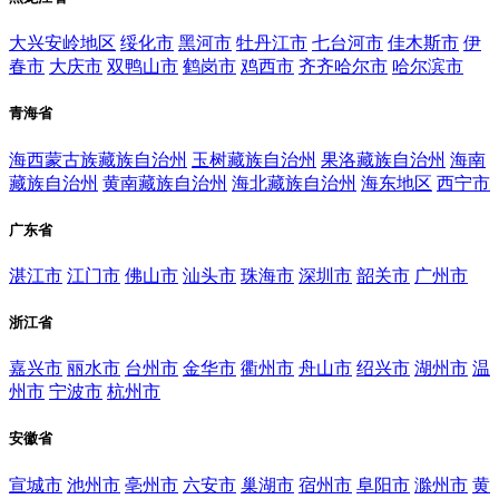
大兴安岭地区
绥化市
黑河市
牡丹江市
七台河市
佳木斯市
伊
春市
大庆市
双鸭山市
鹤岗市
鸡西市
齐齐哈尔市
哈尔滨市
青海省
海西蒙古族藏族自治州
玉树藏族自治州
果洛藏族自治州
海南
藏族自治州
黄南藏族自治州
海北藏族自治州
海东地区
西宁市
广东省
湛江市
江门市
佛山市
汕头市
珠海市
深圳市
韶关市
广州市
浙江省
嘉兴市
丽水市
台州市
金华市
衢州市
舟山市
绍兴市
湖州市
温
州市
宁波市
杭州市
安徽省
宣城市
池州市
亳州市
六安市
巢湖市
宿州市
阜阳市
滁州市
黄