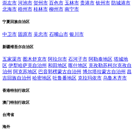
崇左市
河池市
贺州市
百色市
玉林市
贵港市
钦州市
防城港市
北海市
梧州市
桂林市
柳州市
南宁市
宁夏回族自治区
中卫市
固原市
吴忠市
石嘴山市
银川市
新疆维吾尔自治区
五家渠市
图木舒克市
阿拉尔市
石河子市
阿勒泰地区
塔城地
区
伊犁哈萨克自治州
和田地区
喀什地区
克孜勒苏柯尔克孜自
治州
阿克苏地区
巴音郭楞蒙古自治州
博尔塔拉蒙古自治州
昌
吉回族自治州
哈密地区
吐鲁番地区
克拉玛依市
乌鲁木齐市
香港特别行政区
澳门特别行政区
台湾省
海外