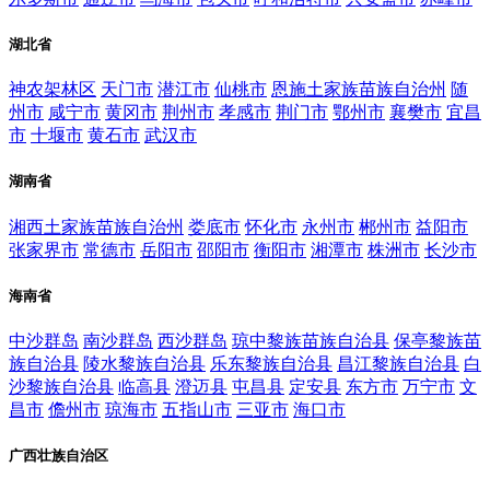
湖北省
神农架林区
天门市
潜江市
仙桃市
恩施土家族苗族自治州
随
州市
咸宁市
黄冈市
荆州市
孝感市
荆门市
鄂州市
襄樊市
宜昌
市
十堰市
黄石市
武汉市
湖南省
湘西土家族苗族自治州
娄底市
怀化市
永州市
郴州市
益阳市
张家界市
常德市
岳阳市
邵阳市
衡阳市
湘潭市
株洲市
长沙市
海南省
中沙群岛
南沙群岛
西沙群岛
琼中黎族苗族自治县
保亭黎族苗
族自治县
陵水黎族自治县
乐东黎族自治县
昌江黎族自治县
白
沙黎族自治县
临高县
澄迈县
屯昌县
定安县
东方市
万宁市
文
昌市
儋州市
琼海市
五指山市
三亚市
海口市
广西壮族自治区