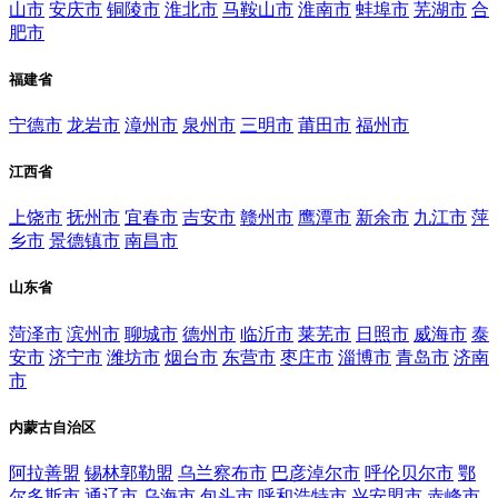
山市
安庆市
铜陵市
淮北市
马鞍山市
淮南市
蚌埠市
芜湖市
合
肥市
福建省
宁德市
龙岩市
漳州市
泉州市
三明市
莆田市
福州市
江西省
上饶市
抚州市
宜春市
吉安市
赣州市
鹰潭市
新余市
九江市
萍
乡市
景德镇市
南昌市
山东省
菏泽市
滨州市
聊城市
德州市
临沂市
莱芜市
日照市
威海市
泰
安市
济宁市
潍坊市
烟台市
东营市
枣庄市
淄博市
青岛市
济南
市
内蒙古自治区
阿拉善盟
锡林郭勒盟
乌兰察布市
巴彦淖尔市
呼伦贝尔市
鄂
尔多斯市
通辽市
乌海市
包头市
呼和浩特市
兴安盟市
赤峰市