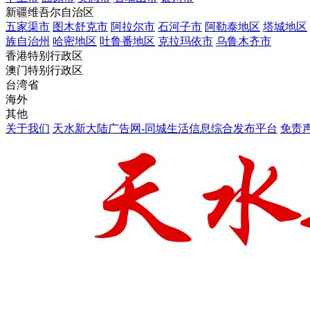
新疆维吾尔自治区
五家渠市
图木舒克市
阿拉尔市
石河子市
阿勒泰地区
塔城地区
族自治州
哈密地区
吐鲁番地区
克拉玛依市
乌鲁木齐市
香港特别行政区
澳门特别行政区
台湾省
海外
其他
关于我们
天水新大陆广告网-同城生活信息综合发布平台
免责