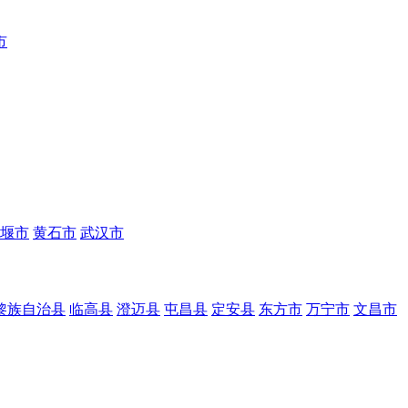
市
堰市
黄石市
武汉市
黎族自治县
临高县
澄迈县
屯昌县
定安县
东方市
万宁市
文昌市