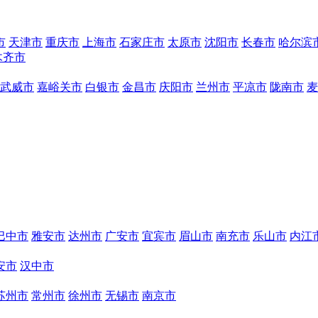
市
天津市
重庆市
上海市
石家庄市
太原市
沈阳市
长春市
哈尔滨
木齐市
武威市
嘉峪关市
白银市
金昌市
庆阳市
兰州市
平凉市
陇南市
麦
巴中市
雅安市
达州市
广安市
宜宾市
眉山市
南充市
乐山市
内江
安市
汉中市
苏州市
常州市
徐州市
无锡市
南京市