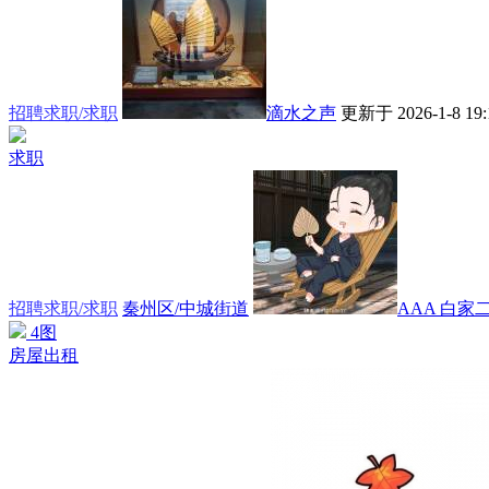
招聘求职/求职
滴水之声
更新于 2026-1-8 19:
求职
招聘求职/求职
秦州区/中城街道
AAA 白家
4图
房屋出租