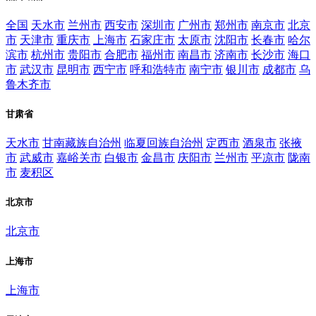
全国
天水市
兰州市
西安市
深圳市
广州市
郑州市
南京市
北京
市
天津市
重庆市
上海市
石家庄市
太原市
沈阳市
长春市
哈尔
滨市
杭州市
贵阳市
合肥市
福州市
南昌市
济南市
长沙市
海口
市
武汉市
昆明市
西宁市
呼和浩特市
南宁市
银川市
成都市
乌
鲁木齐市
甘肃省
天水市
甘南藏族自治州
临夏回族自治州
定西市
酒泉市
张掖
市
武威市
嘉峪关市
白银市
金昌市
庆阳市
兰州市
平凉市
陇南
市
麦积区
北京市
北京市
上海市
上海市