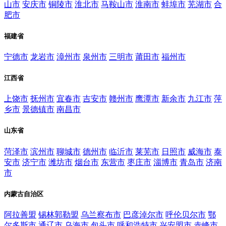
山市
安庆市
铜陵市
淮北市
马鞍山市
淮南市
蚌埠市
芜湖市
合
肥市
福建省
宁德市
龙岩市
漳州市
泉州市
三明市
莆田市
福州市
江西省
上饶市
抚州市
宜春市
吉安市
赣州市
鹰潭市
新余市
九江市
萍
乡市
景德镇市
南昌市
山东省
菏泽市
滨州市
聊城市
德州市
临沂市
莱芜市
日照市
威海市
泰
安市
济宁市
潍坊市
烟台市
东营市
枣庄市
淄博市
青岛市
济南
市
内蒙古自治区
阿拉善盟
锡林郭勒盟
乌兰察布市
巴彦淖尔市
呼伦贝尔市
鄂
尔多斯市
通辽市
乌海市
包头市
呼和浩特市
兴安盟市
赤峰市