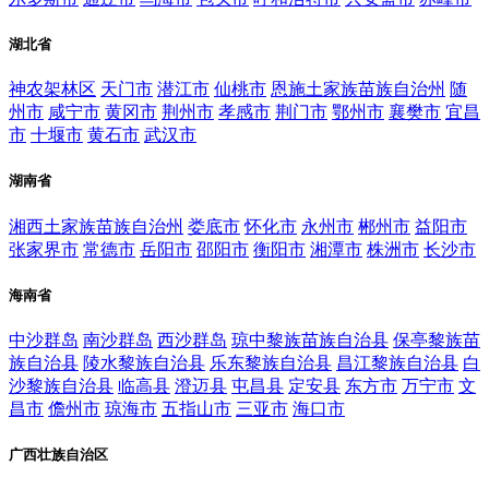
湖北省
神农架林区
天门市
潜江市
仙桃市
恩施土家族苗族自治州
随
州市
咸宁市
黄冈市
荆州市
孝感市
荆门市
鄂州市
襄樊市
宜昌
市
十堰市
黄石市
武汉市
湖南省
湘西土家族苗族自治州
娄底市
怀化市
永州市
郴州市
益阳市
张家界市
常德市
岳阳市
邵阳市
衡阳市
湘潭市
株洲市
长沙市
海南省
中沙群岛
南沙群岛
西沙群岛
琼中黎族苗族自治县
保亭黎族苗
族自治县
陵水黎族自治县
乐东黎族自治县
昌江黎族自治县
白
沙黎族自治县
临高县
澄迈县
屯昌县
定安县
东方市
万宁市
文
昌市
儋州市
琼海市
五指山市
三亚市
海口市
广西壮族自治区