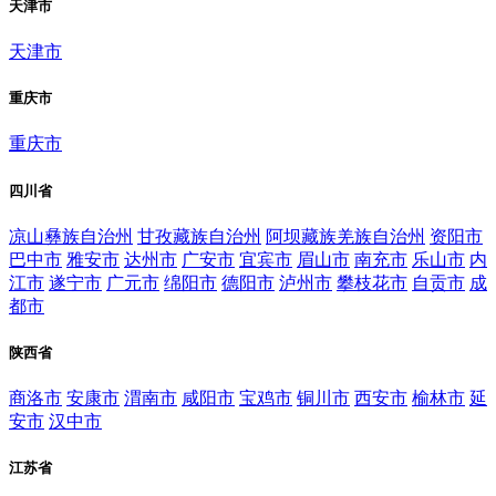
天津市
天津市
重庆市
重庆市
四川省
凉山彝族自治州
甘孜藏族自治州
阿坝藏族羌族自治州
资阳市
巴中市
雅安市
达州市
广安市
宜宾市
眉山市
南充市
乐山市
内
江市
遂宁市
广元市
绵阳市
德阳市
泸州市
攀枝花市
自贡市
成
都市
陕西省
商洛市
安康市
渭南市
咸阳市
宝鸡市
铜川市
西安市
榆林市
延
安市
汉中市
江苏省