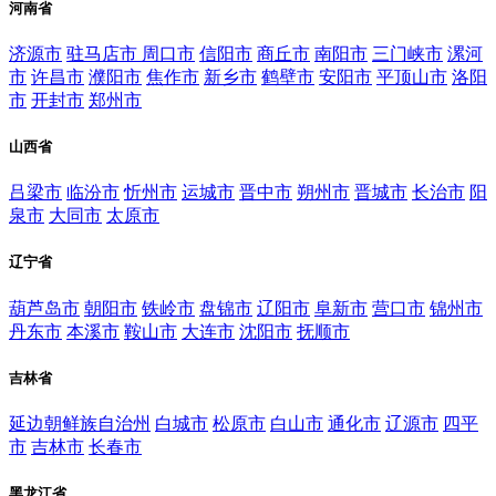
河南省
济源市
驻马店市
周口市
信阳市
商丘市
南阳市
三门峡市
漯河
市
许昌市
濮阳市
焦作市
新乡市
鹤壁市
安阳市
平顶山市
洛阳
市
开封市
郑州市
山西省
吕梁市
临汾市
忻州市
运城市
晋中市
朔州市
晋城市
长治市
阳
泉市
大同市
太原市
辽宁省
葫芦岛市
朝阳市
铁岭市
盘锦市
辽阳市
阜新市
营口市
锦州市
丹东市
本溪市
鞍山市
大连市
沈阳市
抚顺市
吉林省
延边朝鲜族自治州
白城市
松原市
白山市
通化市
辽源市
四平
市
吉林市
长春市
黑龙江省