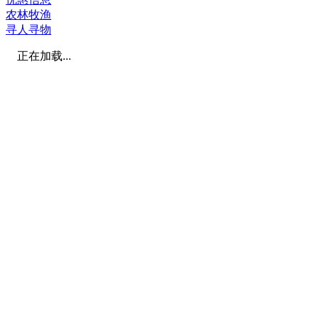
农林牧渔
寻人寻物
正在加载...