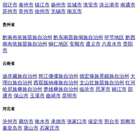
宿迁市
泰州市
镇江市
扬州市
盐城市
淮安市
连云港市
南通市
苏州市
常州市
徐州市
无锡市
南京市
贵州省
黔南布依族苗族自治州
黔东南苗族侗族自治州
毕节地区
黔西
南布依族苗族自治州
铜仁地区
安顺市
遵义市
六盘水市
贵阳
市
云南省
迪庆藏族自治州
怒江傈僳族自治州
德宏傣族景颇族自治州
大
理白族自治州
西双版纳傣族自治州
文山壮族苗族自治州
红河
哈尼族彝族自治州
楚雄彝族自治州
临沧市
思茅市
丽江市
邵
通市
保山市
玉溪市
曲靖市
昆明市
河北省
沧州市
廊坊市
衡水市
承德市
张家口市
保定市
邢台市
邯郸市
秦皇岛市
唐山市
石家庄市