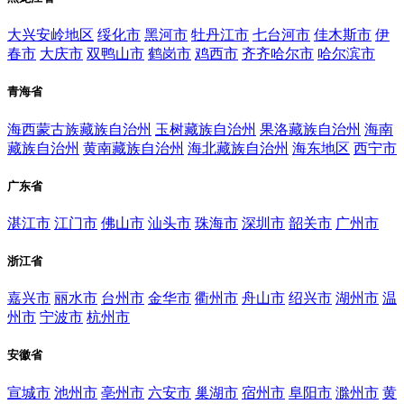
大兴安岭地区
绥化市
黑河市
牡丹江市
七台河市
佳木斯市
伊
春市
大庆市
双鸭山市
鹤岗市
鸡西市
齐齐哈尔市
哈尔滨市
青海省
海西蒙古族藏族自治州
玉树藏族自治州
果洛藏族自治州
海南
藏族自治州
黄南藏族自治州
海北藏族自治州
海东地区
西宁市
广东省
湛江市
江门市
佛山市
汕头市
珠海市
深圳市
韶关市
广州市
浙江省
嘉兴市
丽水市
台州市
金华市
衢州市
舟山市
绍兴市
湖州市
温
州市
宁波市
杭州市
安徽省
宣城市
池州市
亳州市
六安市
巢湖市
宿州市
阜阳市
滁州市
黄