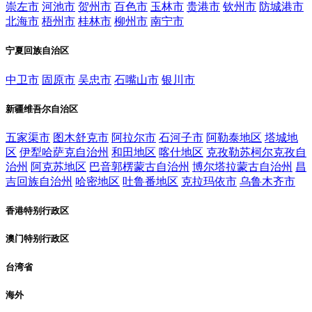
崇左市
河池市
贺州市
百色市
玉林市
贵港市
钦州市
防城港市
北海市
梧州市
桂林市
柳州市
南宁市
宁夏回族自治区
中卫市
固原市
吴忠市
石嘴山市
银川市
新疆维吾尔自治区
五家渠市
图木舒克市
阿拉尔市
石河子市
阿勒泰地区
塔城地
区
伊犁哈萨克自治州
和田地区
喀什地区
克孜勒苏柯尔克孜自
治州
阿克苏地区
巴音郭楞蒙古自治州
博尔塔拉蒙古自治州
昌
吉回族自治州
哈密地区
吐鲁番地区
克拉玛依市
乌鲁木齐市
香港特别行政区
澳门特别行政区
台湾省
海外