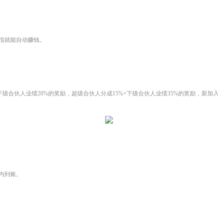
指就能自动赚钱。
+下级合伙人业绩20%的奖励，超级合伙人分成15%+下级合伙人业绩35%的奖励，
内到账。