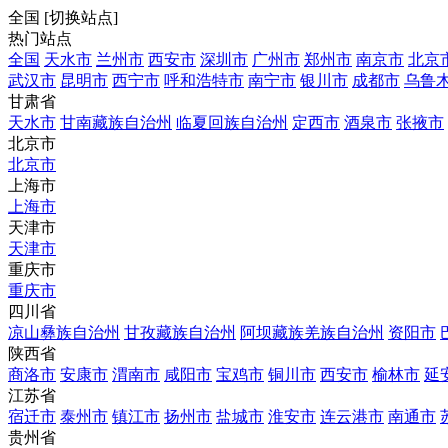
全国
[
切换站点
]
热门站点
全国
天水市
兰州市
西安市
深圳市
广州市
郑州市
南京市
北京
武汉市
昆明市
西宁市
呼和浩特市
南宁市
银川市
成都市
乌鲁
甘肃省
天水市
甘南藏族自治州
临夏回族自治州
定西市
酒泉市
张掖市
北京市
北京市
上海市
上海市
天津市
天津市
重庆市
重庆市
四川省
凉山彝族自治州
甘孜藏族自治州
阿坝藏族羌族自治州
资阳市
陕西省
商洛市
安康市
渭南市
咸阳市
宝鸡市
铜川市
西安市
榆林市
延
江苏省
宿迁市
泰州市
镇江市
扬州市
盐城市
淮安市
连云港市
南通市
贵州省