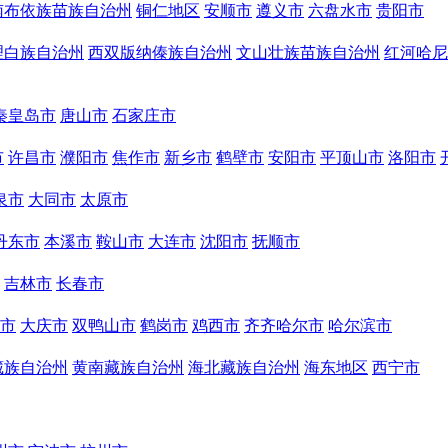
南布依族苗族自治州
铜仁地区
安顺市
遵义市
六盘水市
贵阳市
理白族自治州
西双版纳傣族自治州
文山壮族苗族自治州
红河哈尼
秦皇岛市
唐山市
石家庄市
市
许昌市
濮阳市
焦作市
新乡市
鹤壁市
安阳市
平顶山市
洛阳市
泉市
大同市
太原市
丹东市
本溪市
鞍山市
大连市
沈阳市
抚顺市
吉林市
长春市
市
大庆市
双鸭山市
鹤岗市
鸡西市
齐齐哈尔市
哈尔滨市
藏族自治州
黄南藏族自治州
海北藏族自治州
海东地区
西宁市