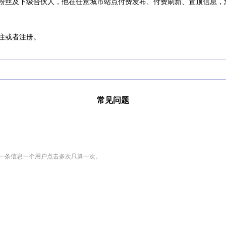
粉丝及下级合伙人，他在任意城市站点付费发布、付费刷新、置顶信息，
注或者注册。
常见问题
同一条信息一个用户点击多次只算一次。