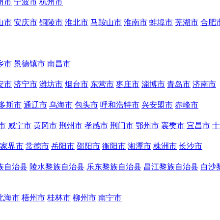
州市
宁波市
杭州市
山市
安庆市
铜陵市
淮北市
马鞍山市
淮南市
蚌埠市
芜湖市
合肥
乡市
景德镇市
南昌市
安市
济宁市
潍坊市
烟台市
东营市
枣庄市
淄博市
青岛市
济南市
多斯市
通辽市
乌海市
包头市
呼和浩特市
兴安盟市
赤峰市
市
咸宁市
黄冈市
荆州市
孝感市
荆门市
鄂州市
襄樊市
宜昌市
十
家界市
常德市
岳阳市
邵阳市
衡阳市
湘潭市
株洲市
长沙市
族自治县
陵水黎族自治县
乐东黎族自治县
昌江黎族自治县
白沙
北海市
梧州市
桂林市
柳州市
南宁市