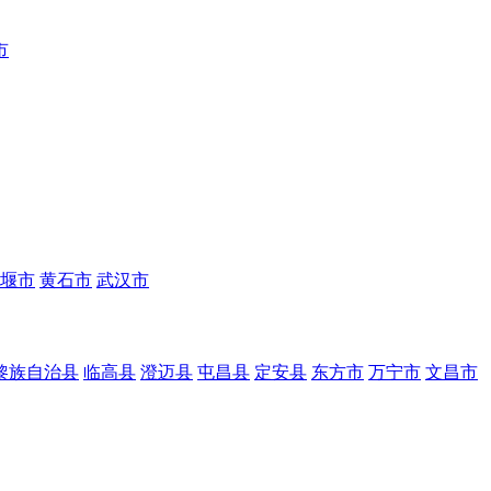
市
堰市
黄石市
武汉市
黎族自治县
临高县
澄迈县
屯昌县
定安县
东方市
万宁市
文昌市