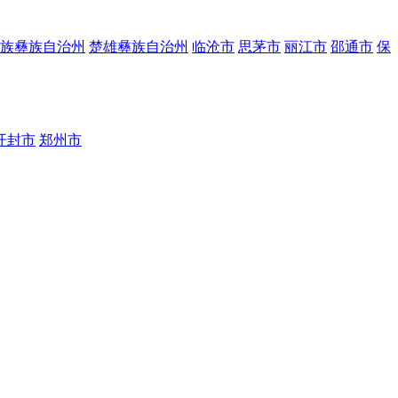
族彝族自治州
楚雄彝族自治州
临沧市
思茅市
丽江市
邵通市
保
开封市
郑州市