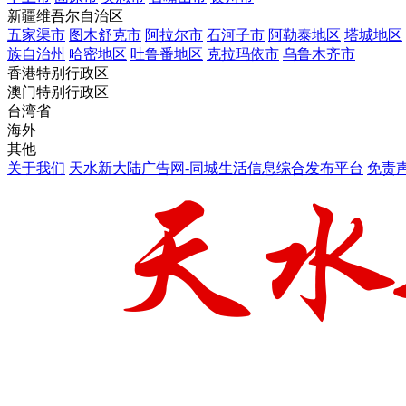
新疆维吾尔自治区
五家渠市
图木舒克市
阿拉尔市
石河子市
阿勒泰地区
塔城地区
族自治州
哈密地区
吐鲁番地区
克拉玛依市
乌鲁木齐市
香港特别行政区
澳门特别行政区
台湾省
海外
其他
关于我们
天水新大陆广告网-同城生活信息综合发布平台
免责