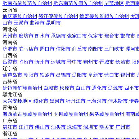
黔南布依族苗族自治州
黔东南苗族侗族自治州
毕节地区
黔西
云南省
迪庆藏族自治州
怒江傈僳族自治州
德宏傣族景颇族自治州
大
山市
玉溪市
曲靖市
昆明市
河北省
沧州市
廊坊市
衡水市
承德市
张家口市
保定市
邢台市
邯郸市
河南省
济源市
驻马店市
周口市
信阳市
商丘市
南阳市
三门峡市
漯河
山西省
吕梁市
临汾市
忻州市
运城市
晋中市
朔州市
晋城市
长治市
阳
辽宁省
葫芦岛市
朝阳市
铁岭市
盘锦市
辽阳市
阜新市
营口市
锦州市
吉林省
延边朝鲜族自治州
白城市
松原市
白山市
通化市
辽源市
四平市
黑龙江省
大兴安岭地区
绥化市
黑河市
牡丹江市
七台河市
佳木斯市
伊春
青海省
海西蒙古族藏族自治州
玉树藏族自治州
果洛藏族自治州
海南
广东省
湛江市
江门市
佛山市
汕头市
珠海市
深圳市
韶关市
广州市
浙江省