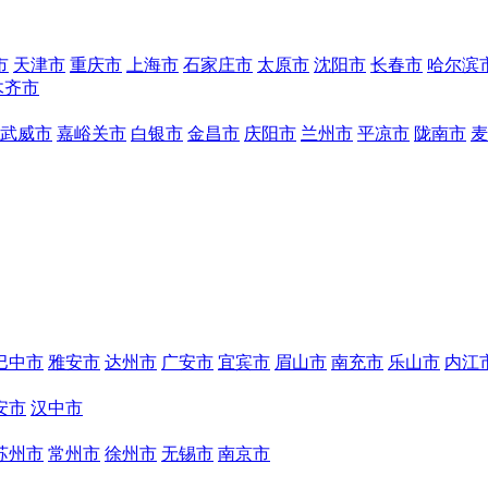
市
天津市
重庆市
上海市
石家庄市
太原市
沈阳市
长春市
哈尔滨
木齐市
武威市
嘉峪关市
白银市
金昌市
庆阳市
兰州市
平凉市
陇南市
麦
巴中市
雅安市
达州市
广安市
宜宾市
眉山市
南充市
乐山市
内江
安市
汉中市
苏州市
常州市
徐州市
无锡市
南京市