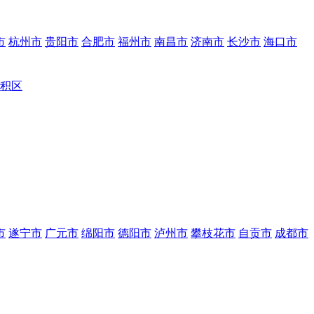
市
杭州市
贵阳市
合肥市
福州市
南昌市
济南市
长沙市
海口市
积区
市
遂宁市
广元市
绵阳市
德阳市
泸州市
攀枝花市
自贡市
成都市