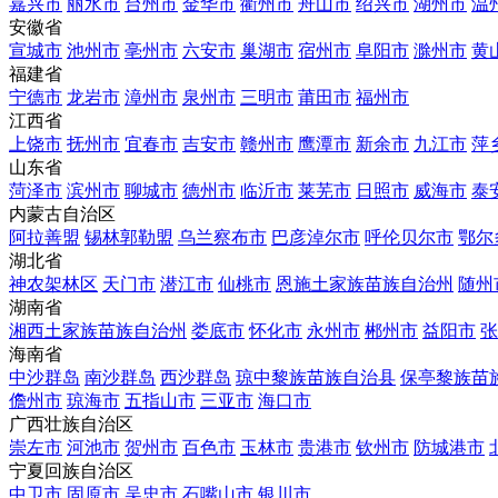
嘉兴市
丽水市
台州市
金华市
衢州市
舟山市
绍兴市
湖州市
温
安徽省
宣城市
池州市
亳州市
六安市
巢湖市
宿州市
阜阳市
滁州市
黄
福建省
宁德市
龙岩市
漳州市
泉州市
三明市
莆田市
福州市
江西省
上饶市
抚州市
宜春市
吉安市
赣州市
鹰潭市
新余市
九江市
萍
山东省
菏泽市
滨州市
聊城市
德州市
临沂市
莱芜市
日照市
威海市
泰
内蒙古自治区
阿拉善盟
锡林郭勒盟
乌兰察布市
巴彦淖尔市
呼伦贝尔市
鄂尔
湖北省
神农架林区
天门市
潜江市
仙桃市
恩施土家族苗族自治州
随州
湖南省
湘西土家族苗族自治州
娄底市
怀化市
永州市
郴州市
益阳市
张
海南省
中沙群岛
南沙群岛
西沙群岛
琼中黎族苗族自治县
保亭黎族苗
儋州市
琼海市
五指山市
三亚市
海口市
广西壮族自治区
崇左市
河池市
贺州市
百色市
玉林市
贵港市
钦州市
防城港市
宁夏回族自治区
中卫市
固原市
吴忠市
石嘴山市
银川市