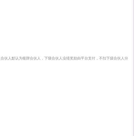
新加入合伙人默认为银牌合伙人，下级合伙人业绩奖励由平台支付，不扣下级合伙人分