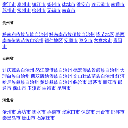
宿迁市
泰州市
镇江市
扬州市
盐城市
淮安市
连云港市
南通市
苏州市
常州市
徐州市
无锡市
南京市
贵州省
黔南布依族苗族自治州
黔东南苗族侗族自治州
毕节地区
黔西
南布依族苗族自治州
铜仁地区
安顺市
遵义市
六盘水市
贵阳
市
云南省
迪庆藏族自治州
怒江傈僳族自治州
德宏傣族景颇族自治州
大
理白族自治州
西双版纳傣族自治州
文山壮族苗族自治州
红河
哈尼族彝族自治州
楚雄彝族自治州
临沧市
思茅市
丽江市
邵
通市
保山市
玉溪市
曲靖市
昆明市
河北省
沧州市
廊坊市
衡水市
承德市
张家口市
保定市
邢台市
邯郸市
秦皇岛市
唐山市
石家庄市