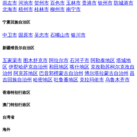
崇左市
河池市
贺州市
百色市
玉林市
贵港市
钦州市
防城港市
北海市
梧州市
桂林市
柳州市
南宁市
宁夏回族自治区
中卫市
固原市
吴忠市
石嘴山市
银川市
新疆维吾尔自治区
五家渠市
图木舒克市
阿拉尔市
石河子市
阿勒泰地区
塔城地
区
伊犁哈萨克自治州
和田地区
喀什地区
克孜勒苏柯尔克孜自
治州
阿克苏地区
巴音郭楞蒙古自治州
博尔塔拉蒙古自治州
昌
吉回族自治州
哈密地区
吐鲁番地区
克拉玛依市
乌鲁木齐市
香港特别行政区
澳门特别行政区
台湾省
海外