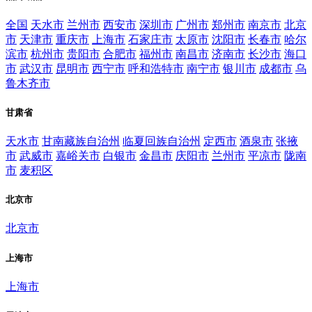
全国
天水市
兰州市
西安市
深圳市
广州市
郑州市
南京市
北京
市
天津市
重庆市
上海市
石家庄市
太原市
沈阳市
长春市
哈尔
滨市
杭州市
贵阳市
合肥市
福州市
南昌市
济南市
长沙市
海口
市
武汉市
昆明市
西宁市
呼和浩特市
南宁市
银川市
成都市
乌
鲁木齐市
甘肃省
天水市
甘南藏族自治州
临夏回族自治州
定西市
酒泉市
张掖
市
武威市
嘉峪关市
白银市
金昌市
庆阳市
兰州市
平凉市
陇南
市
麦积区
北京市
北京市
上海市
上海市