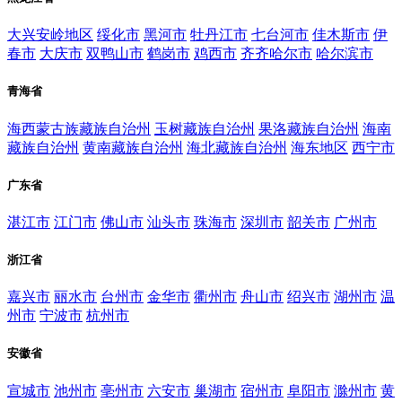
大兴安岭地区
绥化市
黑河市
牡丹江市
七台河市
佳木斯市
伊
春市
大庆市
双鸭山市
鹤岗市
鸡西市
齐齐哈尔市
哈尔滨市
青海省
海西蒙古族藏族自治州
玉树藏族自治州
果洛藏族自治州
海南
藏族自治州
黄南藏族自治州
海北藏族自治州
海东地区
西宁市
广东省
湛江市
江门市
佛山市
汕头市
珠海市
深圳市
韶关市
广州市
浙江省
嘉兴市
丽水市
台州市
金华市
衢州市
舟山市
绍兴市
湖州市
温
州市
宁波市
杭州市
安徽省
宣城市
池州市
亳州市
六安市
巢湖市
宿州市
阜阳市
滁州市
黄