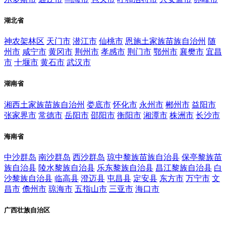
湖北省
神农架林区
天门市
潜江市
仙桃市
恩施土家族苗族自治州
随
州市
咸宁市
黄冈市
荆州市
孝感市
荆门市
鄂州市
襄樊市
宜昌
市
十堰市
黄石市
武汉市
湖南省
湘西土家族苗族自治州
娄底市
怀化市
永州市
郴州市
益阳市
张家界市
常德市
岳阳市
邵阳市
衡阳市
湘潭市
株洲市
长沙市
海南省
中沙群岛
南沙群岛
西沙群岛
琼中黎族苗族自治县
保亭黎族苗
族自治县
陵水黎族自治县
乐东黎族自治县
昌江黎族自治县
白
沙黎族自治县
临高县
澄迈县
屯昌县
定安县
东方市
万宁市
文
昌市
儋州市
琼海市
五指山市
三亚市
海口市
广西壮族自治区