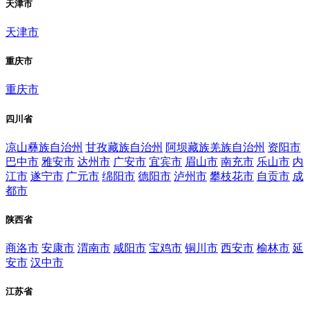
天津市
天津市
重庆市
重庆市
四川省
凉山彝族自治州
甘孜藏族自治州
阿坝藏族羌族自治州
资阳市
巴中市
雅安市
达州市
广安市
宜宾市
眉山市
南充市
乐山市
内
江市
遂宁市
广元市
绵阳市
德阳市
泸州市
攀枝花市
自贡市
成
都市
陕西省
商洛市
安康市
渭南市
咸阳市
宝鸡市
铜川市
西安市
榆林市
延
安市
汉中市
江苏省