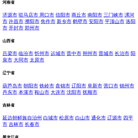
河南省
济源市
驻马店市
周口市
信阳市
商丘市
南阳市
三门峡市
漯河
市
许昌市
濮阳市
焦作市
新乡市
鹤壁市
安阳市
平顶山市
洛阳
市
开封市
郑州市
山西省
吕梁市
临汾市
忻州市
运城市
晋中市
朔州市
晋城市
长治市
阳
泉市
大同市
太原市
辽宁省
葫芦岛市
朝阳市
铁岭市
盘锦市
辽阳市
阜新市
营口市
锦州市
丹东市
本溪市
鞍山市
大连市
沈阳市
抚顺市
吉林省
延边朝鲜族自治州
白城市
松原市
白山市
通化市
辽源市
四平
市
吉林市
长春市
黑龙江省