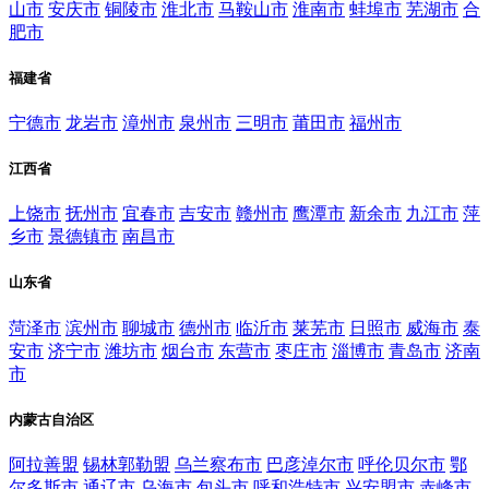
山市
安庆市
铜陵市
淮北市
马鞍山市
淮南市
蚌埠市
芜湖市
合
肥市
福建省
宁德市
龙岩市
漳州市
泉州市
三明市
莆田市
福州市
江西省
上饶市
抚州市
宜春市
吉安市
赣州市
鹰潭市
新余市
九江市
萍
乡市
景德镇市
南昌市
山东省
菏泽市
滨州市
聊城市
德州市
临沂市
莱芜市
日照市
威海市
泰
安市
济宁市
潍坊市
烟台市
东营市
枣庄市
淄博市
青岛市
济南
市
内蒙古自治区
阿拉善盟
锡林郭勒盟
乌兰察布市
巴彦淖尔市
呼伦贝尔市
鄂
尔多斯市
通辽市
乌海市
包头市
呼和浩特市
兴安盟市
赤峰市