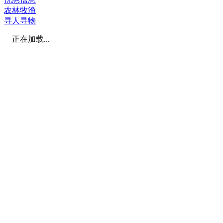
农林牧渔
寻人寻物
正在加载...