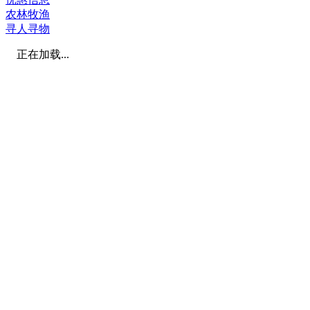
农林牧渔
寻人寻物
正在加载...