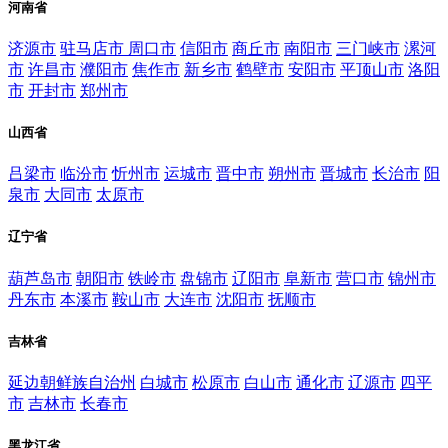
河南省
济源市
驻马店市
周口市
信阳市
商丘市
南阳市
三门峡市
漯河
市
许昌市
濮阳市
焦作市
新乡市
鹤壁市
安阳市
平顶山市
洛阳
市
开封市
郑州市
山西省
吕梁市
临汾市
忻州市
运城市
晋中市
朔州市
晋城市
长治市
阳
泉市
大同市
太原市
辽宁省
葫芦岛市
朝阳市
铁岭市
盘锦市
辽阳市
阜新市
营口市
锦州市
丹东市
本溪市
鞍山市
大连市
沈阳市
抚顺市
吉林省
延边朝鲜族自治州
白城市
松原市
白山市
通化市
辽源市
四平
市
吉林市
长春市
黑龙江省