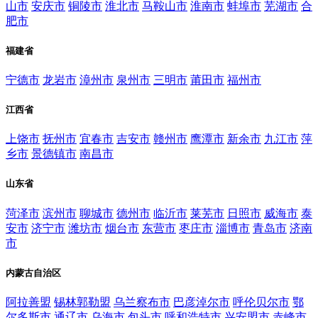
山市
安庆市
铜陵市
淮北市
马鞍山市
淮南市
蚌埠市
芜湖市
合
肥市
福建省
宁德市
龙岩市
漳州市
泉州市
三明市
莆田市
福州市
江西省
上饶市
抚州市
宜春市
吉安市
赣州市
鹰潭市
新余市
九江市
萍
乡市
景德镇市
南昌市
山东省
菏泽市
滨州市
聊城市
德州市
临沂市
莱芜市
日照市
威海市
泰
安市
济宁市
潍坊市
烟台市
东营市
枣庄市
淄博市
青岛市
济南
市
内蒙古自治区
阿拉善盟
锡林郭勒盟
乌兰察布市
巴彦淖尔市
呼伦贝尔市
鄂
尔多斯市
通辽市
乌海市
包头市
呼和浩特市
兴安盟市
赤峰市