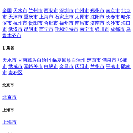
全国
天水市
兰州市
西安市
深圳市
广州市
郑州市
南京市
北京
市
天津市
重庆市
上海市
石家庄市
太原市
沈阳市
长春市
哈尔
滨市
杭州市
贵阳市
合肥市
福州市
南昌市
济南市
长沙市
海口
市
武汉市
昆明市
西宁市
呼和浩特市
南宁市
银川市
成都市
乌
鲁木齐市
甘肃省
天水市
甘南藏族自治州
临夏回族自治州
定西市
酒泉市
张掖
市
武威市
嘉峪关市
白银市
金昌市
庆阳市
兰州市
平凉市
陇南
市
麦积区
北京市
北京市
上海市
上海市