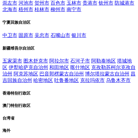
崇左市
河池市
贺州市
百色市
玉林市
贵港市
钦州市
防城港市
北海市
梧州市
桂林市
柳州市
南宁市
宁夏回族自治区
中卫市
固原市
吴忠市
石嘴山市
银川市
新疆维吾尔自治区
五家渠市
图木舒克市
阿拉尔市
石河子市
阿勒泰地区
塔城地
区
伊犁哈萨克自治州
和田地区
喀什地区
克孜勒苏柯尔克孜自
治州
阿克苏地区
巴音郭楞蒙古自治州
博尔塔拉蒙古自治州
昌
吉回族自治州
哈密地区
吐鲁番地区
克拉玛依市
乌鲁木齐市
香港特别行政区
澳门特别行政区
台湾省
海外