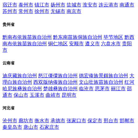
宿迁市
泰州市
镇江市
扬州市
盐城市
淮安市
连云港市
南通市
苏州市
常州市
徐州市
无锡市
南京市
贵州省
黔南布依族苗族自治州
黔东南苗族侗族自治州
毕节地区
黔西
南布依族苗族自治州
铜仁地区
安顺市
遵义市
六盘水市
贵阳
市
云南省
迪庆藏族自治州
怒江傈僳族自治州
德宏傣族景颇族自治州
大
理白族自治州
西双版纳傣族自治州
文山壮族苗族自治州
红河
哈尼族彝族自治州
楚雄彝族自治州
临沧市
思茅市
丽江市
邵
通市
保山市
玉溪市
曲靖市
昆明市
河北省
沧州市
廊坊市
衡水市
承德市
张家口市
保定市
邢台市
邯郸市
秦皇岛市
唐山市
石家庄市