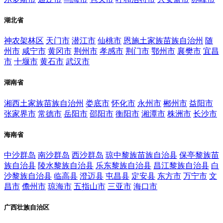
湖北省
神农架林区
天门市
潜江市
仙桃市
恩施土家族苗族自治州
随
州市
咸宁市
黄冈市
荆州市
孝感市
荆门市
鄂州市
襄樊市
宜昌
市
十堰市
黄石市
武汉市
湖南省
湘西土家族苗族自治州
娄底市
怀化市
永州市
郴州市
益阳市
张家界市
常德市
岳阳市
邵阳市
衡阳市
湘潭市
株洲市
长沙市
海南省
中沙群岛
南沙群岛
西沙群岛
琼中黎族苗族自治县
保亭黎族苗
族自治县
陵水黎族自治县
乐东黎族自治县
昌江黎族自治县
白
沙黎族自治县
临高县
澄迈县
屯昌县
定安县
东方市
万宁市
文
昌市
儋州市
琼海市
五指山市
三亚市
海口市
广西壮族自治区