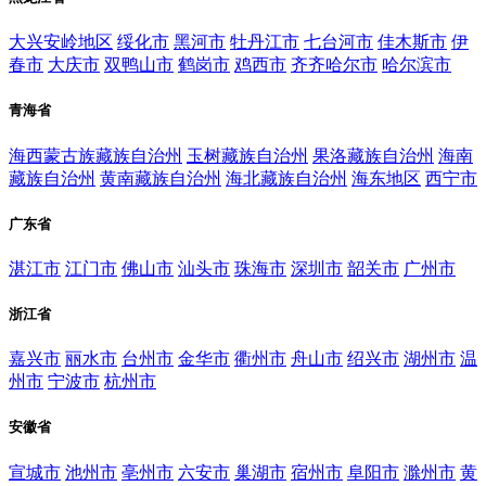
大兴安岭地区
绥化市
黑河市
牡丹江市
七台河市
佳木斯市
伊
春市
大庆市
双鸭山市
鹤岗市
鸡西市
齐齐哈尔市
哈尔滨市
青海省
海西蒙古族藏族自治州
玉树藏族自治州
果洛藏族自治州
海南
藏族自治州
黄南藏族自治州
海北藏族自治州
海东地区
西宁市
广东省
湛江市
江门市
佛山市
汕头市
珠海市
深圳市
韶关市
广州市
浙江省
嘉兴市
丽水市
台州市
金华市
衢州市
舟山市
绍兴市
湖州市
温
州市
宁波市
杭州市
安徽省
宣城市
池州市
亳州市
六安市
巢湖市
宿州市
阜阳市
滁州市
黄