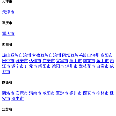
天津市
天津市
重庆市
重庆市
四川省
凉山彝族自治州
甘孜藏族自治州
阿坝藏族羌族自治州
资阳市
巴中市
雅安市
达州市
广安市
宜宾市
眉山市
南充市
乐山市
内
江市
遂宁市
广元市
绵阳市
德阳市
泸州市
攀枝花市
自贡市
成
都市
陕西省
商洛市
安康市
渭南市
咸阳市
宝鸡市
铜川市
西安市
榆林市
延
安市
汉中市
江苏省