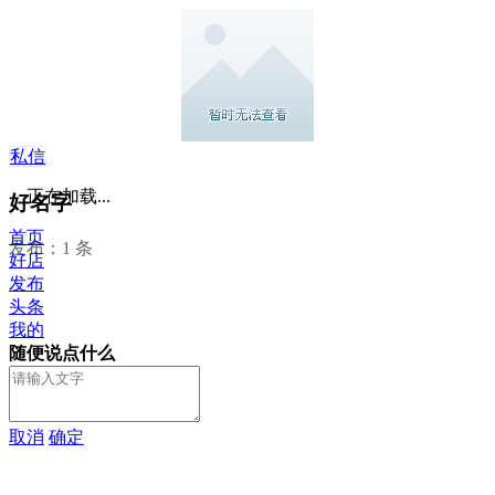
私信
正在加载...
好名字
首页
发布：1 条
好店
发布
头条
我的
随便说点什么
取消
确定