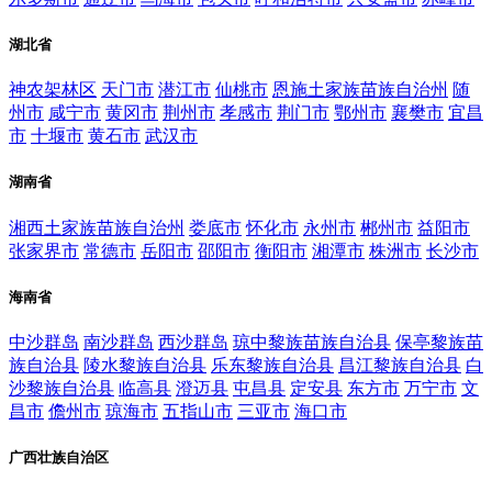
湖北省
神农架林区
天门市
潜江市
仙桃市
恩施土家族苗族自治州
随
州市
咸宁市
黄冈市
荆州市
孝感市
荆门市
鄂州市
襄樊市
宜昌
市
十堰市
黄石市
武汉市
湖南省
湘西土家族苗族自治州
娄底市
怀化市
永州市
郴州市
益阳市
张家界市
常德市
岳阳市
邵阳市
衡阳市
湘潭市
株洲市
长沙市
海南省
中沙群岛
南沙群岛
西沙群岛
琼中黎族苗族自治县
保亭黎族苗
族自治县
陵水黎族自治县
乐东黎族自治县
昌江黎族自治县
白
沙黎族自治县
临高县
澄迈县
屯昌县
定安县
东方市
万宁市
文
昌市
儋州市
琼海市
五指山市
三亚市
海口市
广西壮族自治区