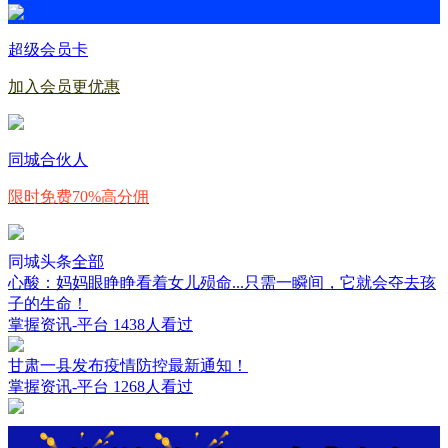
超级会员卡
加入会员更优惠
同城合伙人
限时免费70%高分佣
同城头条
全部
心酸：妈妈眼睁睁看着女儿殒命...只需一瞬间，它就会夺去孩
子的生命！
掌握资讯-平台
1438人看过
甘肃一县发布疫情防控最新通知！
掌握资讯-平台
1268人看过