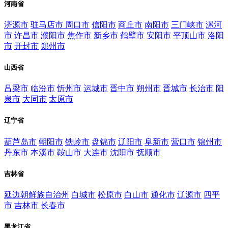
河南省
济源市
驻马店市
周口市
信阳市
商丘市
南阳市
三门峡市
漯河
市
许昌市
濮阳市
焦作市
新乡市
鹤壁市
安阳市
平顶山市
洛阳
市
开封市
郑州市
山西省
吕梁市
临汾市
忻州市
运城市
晋中市
朔州市
晋城市
长治市
阳
泉市
大同市
太原市
辽宁省
葫芦岛市
朝阳市
铁岭市
盘锦市
辽阳市
阜新市
营口市
锦州市
丹东市
本溪市
鞍山市
大连市
沈阳市
抚顺市
吉林省
延边朝鲜族自治州
白城市
松原市
白山市
通化市
辽源市
四平
市
吉林市
长春市
黑龙江省