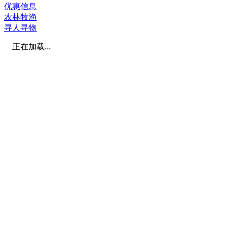
优惠信息
农林牧渔
寻人寻物
正在加载...