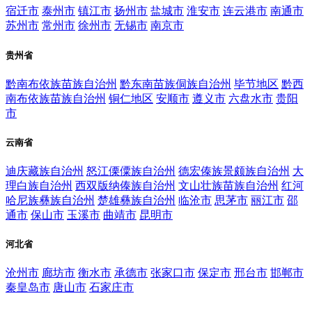
宿迁市
泰州市
镇江市
扬州市
盐城市
淮安市
连云港市
南通市
苏州市
常州市
徐州市
无锡市
南京市
贵州省
黔南布依族苗族自治州
黔东南苗族侗族自治州
毕节地区
黔西
南布依族苗族自治州
铜仁地区
安顺市
遵义市
六盘水市
贵阳
市
云南省
迪庆藏族自治州
怒江傈僳族自治州
德宏傣族景颇族自治州
大
理白族自治州
西双版纳傣族自治州
文山壮族苗族自治州
红河
哈尼族彝族自治州
楚雄彝族自治州
临沧市
思茅市
丽江市
邵
通市
保山市
玉溪市
曲靖市
昆明市
河北省
沧州市
廊坊市
衡水市
承德市
张家口市
保定市
邢台市
邯郸市
秦皇岛市
唐山市
石家庄市