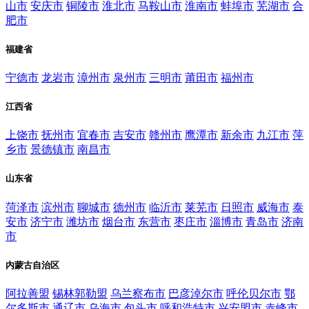
山市
安庆市
铜陵市
淮北市
马鞍山市
淮南市
蚌埠市
芜湖市
合
肥市
福建省
宁德市
龙岩市
漳州市
泉州市
三明市
莆田市
福州市
江西省
上饶市
抚州市
宜春市
吉安市
赣州市
鹰潭市
新余市
九江市
萍
乡市
景德镇市
南昌市
山东省
菏泽市
滨州市
聊城市
德州市
临沂市
莱芜市
日照市
威海市
泰
安市
济宁市
潍坊市
烟台市
东营市
枣庄市
淄博市
青岛市
济南
市
内蒙古自治区
阿拉善盟
锡林郭勒盟
乌兰察布市
巴彦淖尔市
呼伦贝尔市
鄂
尔多斯市
通辽市
乌海市
包头市
呼和浩特市
兴安盟市
赤峰市