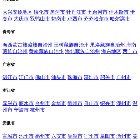
大兴安岭地区
绥化市
黑河市
牡丹江市
七台河市
佳木斯市
伊
春市
大庆市
双鸭山市
鹤岗市
鸡西市
齐齐哈尔市
哈尔滨市
青海省
海西蒙古族藏族自治州
玉树藏族自治州
果洛藏族自治州
海南
藏族自治州
黄南藏族自治州
海北藏族自治州
海东地区
西宁市
广东省
湛江市
江门市
佛山市
汕头市
珠海市
深圳市
韶关市
广州市
浙江省
嘉兴市
丽水市
台州市
金华市
衢州市
舟山市
绍兴市
湖州市
温
州市
宁波市
杭州市
安徽省
宣城市
池州市
亳州市
六安市
巢湖市
宿州市
阜阳市
滁州市
黄