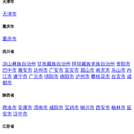
天津市
天津市
重庆市
重庆市
四川省
凉山彝族自治州
甘孜藏族自治州
阿坝藏族羌族自治州
资阳市
巴中市
雅安市
达州市
广安市
宜宾市
眉山市
南充市
乐山市
内
江市
遂宁市
广元市
绵阳市
德阳市
泸州市
攀枝花市
自贡市
成
都市
陕西省
商洛市
安康市
渭南市
咸阳市
宝鸡市
铜川市
西安市
榆林市
延
安市
汉中市
江苏省