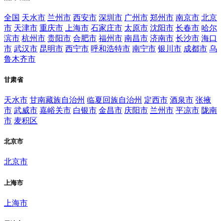
全国
天水市
兰州市
西安市
深圳市
广州市
郑州市
南京市
北京
市
天津市
重庆市
上海市
石家庄市
太原市
沈阳市
长春市
哈尔
滨市
杭州市
贵阳市
合肥市
福州市
南昌市
济南市
长沙市
海口
市
武汉市
昆明市
西宁市
呼和浩特市
南宁市
银川市
成都市
乌
鲁木齐市
甘肃省
天水市
甘南藏族自治州
临夏回族自治州
定西市
酒泉市
张掖
市
武威市
嘉峪关市
白银市
金昌市
庆阳市
兰州市
平凉市
陇南
市
麦积区
北京市
北京市
上海市
上海市