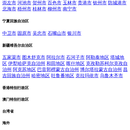
崇左市
河池市
贺州市
百色市
玉林市
贵港市
钦州市
防城港市
北海市
梧州市
桂林市
柳州市
南宁市
宁夏回族自治区
中卫市
固原市
吴忠市
石嘴山市
银川市
新疆维吾尔自治区
五家渠市
图木舒克市
阿拉尔市
石河子市
阿勒泰地区
塔城地
区
伊犁哈萨克自治州
和田地区
喀什地区
克孜勒苏柯尔克孜自
治州
阿克苏地区
巴音郭楞蒙古自治州
博尔塔拉蒙古自治州
昌
吉回族自治州
哈密地区
吐鲁番地区
克拉玛依市
乌鲁木齐市
香港特别行政区
澳门特别行政区
台湾省
海外