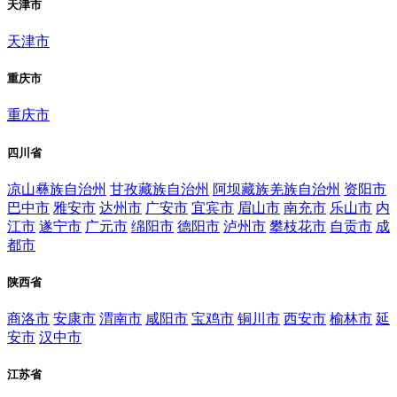
天津市
天津市
重庆市
重庆市
四川省
凉山彝族自治州
甘孜藏族自治州
阿坝藏族羌族自治州
资阳市
巴中市
雅安市
达州市
广安市
宜宾市
眉山市
南充市
乐山市
内
江市
遂宁市
广元市
绵阳市
德阳市
泸州市
攀枝花市
自贡市
成
都市
陕西省
商洛市
安康市
渭南市
咸阳市
宝鸡市
铜川市
西安市
榆林市
延
安市
汉中市
江苏省