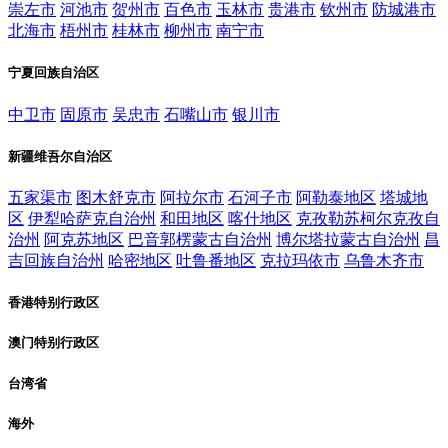
崇左市
河池市
贺州市
百色市
玉林市
贵港市
钦州市
防城港市
北海市
梧州市
桂林市
柳州市
南宁市
宁夏回族自治区
中卫市
固原市
吴忠市
石嘴山市
银川市
新疆维吾尔自治区
五家渠市
图木舒克市
阿拉尔市
石河子市
阿勒泰地区
塔城地
区
伊犁哈萨克自治州
和田地区
喀什地区
克孜勒苏柯尔克孜自
治州
阿克苏地区
巴音郭楞蒙古自治州
博尔塔拉蒙古自治州
昌
吉回族自治州
哈密地区
吐鲁番地区
克拉玛依市
乌鲁木齐市
香港特别行政区
澳门特别行政区
台湾省
海外