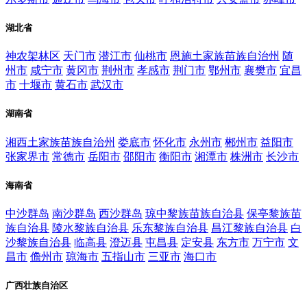
湖北省
神农架林区
天门市
潜江市
仙桃市
恩施土家族苗族自治州
随
州市
咸宁市
黄冈市
荆州市
孝感市
荆门市
鄂州市
襄樊市
宜昌
市
十堰市
黄石市
武汉市
湖南省
湘西土家族苗族自治州
娄底市
怀化市
永州市
郴州市
益阳市
张家界市
常德市
岳阳市
邵阳市
衡阳市
湘潭市
株洲市
长沙市
海南省
中沙群岛
南沙群岛
西沙群岛
琼中黎族苗族自治县
保亭黎族苗
族自治县
陵水黎族自治县
乐东黎族自治县
昌江黎族自治县
白
沙黎族自治县
临高县
澄迈县
屯昌县
定安县
东方市
万宁市
文
昌市
儋州市
琼海市
五指山市
三亚市
海口市
广西壮族自治区