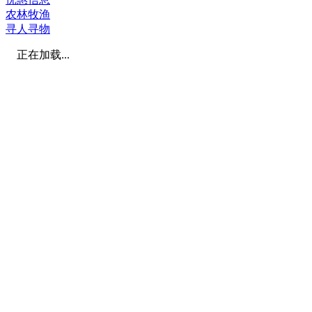
农林牧渔
寻人寻物
正在加载...