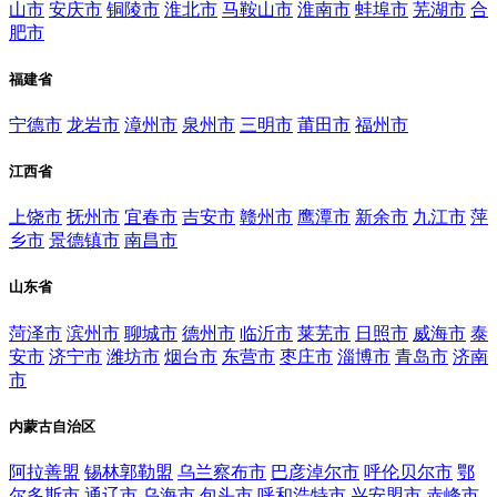
山市
安庆市
铜陵市
淮北市
马鞍山市
淮南市
蚌埠市
芜湖市
合
肥市
福建省
宁德市
龙岩市
漳州市
泉州市
三明市
莆田市
福州市
江西省
上饶市
抚州市
宜春市
吉安市
赣州市
鹰潭市
新余市
九江市
萍
乡市
景德镇市
南昌市
山东省
菏泽市
滨州市
聊城市
德州市
临沂市
莱芜市
日照市
威海市
泰
安市
济宁市
潍坊市
烟台市
东营市
枣庄市
淄博市
青岛市
济南
市
内蒙古自治区
阿拉善盟
锡林郭勒盟
乌兰察布市
巴彦淖尔市
呼伦贝尔市
鄂
尔多斯市
通辽市
乌海市
包头市
呼和浩特市
兴安盟市
赤峰市