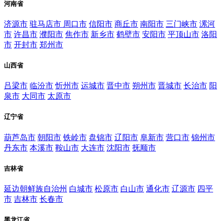
河南省
济源市
驻马店市
周口市
信阳市
商丘市
南阳市
三门峡市
漯河
市
许昌市
濮阳市
焦作市
新乡市
鹤壁市
安阳市
平顶山市
洛阳
市
开封市
郑州市
山西省
吕梁市
临汾市
忻州市
运城市
晋中市
朔州市
晋城市
长治市
阳
泉市
大同市
太原市
辽宁省
葫芦岛市
朝阳市
铁岭市
盘锦市
辽阳市
阜新市
营口市
锦州市
丹东市
本溪市
鞍山市
大连市
沈阳市
抚顺市
吉林省
延边朝鲜族自治州
白城市
松原市
白山市
通化市
辽源市
四平
市
吉林市
长春市
黑龙江省