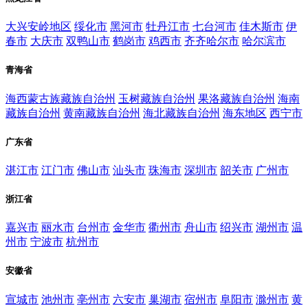
大兴安岭地区
绥化市
黑河市
牡丹江市
七台河市
佳木斯市
伊
春市
大庆市
双鸭山市
鹤岗市
鸡西市
齐齐哈尔市
哈尔滨市
青海省
海西蒙古族藏族自治州
玉树藏族自治州
果洛藏族自治州
海南
藏族自治州
黄南藏族自治州
海北藏族自治州
海东地区
西宁市
广东省
湛江市
江门市
佛山市
汕头市
珠海市
深圳市
韶关市
广州市
浙江省
嘉兴市
丽水市
台州市
金华市
衢州市
舟山市
绍兴市
湖州市
温
州市
宁波市
杭州市
安徽省
宣城市
池州市
亳州市
六安市
巢湖市
宿州市
阜阳市
滁州市
黄