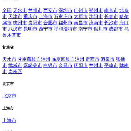
全国
天水市
兰州市
西安市
深圳市
广州市
郑州市
南京市
北京
市
天津市
重庆市
上海市
石家庄市
太原市
沈阳市
长春市
哈尔
滨市
杭州市
贵阳市
合肥市
福州市
南昌市
济南市
长沙市
海口
市
武汉市
昆明市
西宁市
呼和浩特市
南宁市
银川市
成都市
乌
鲁木齐市
甘肃省
天水市
甘南藏族自治州
临夏回族自治州
定西市
酒泉市
张掖
市
武威市
嘉峪关市
白银市
金昌市
庆阳市
兰州市
平凉市
陇南
市
麦积区
北京市
北京市
上海市
上海市