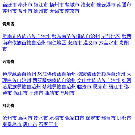
宿迁市
泰州市
镇江市
扬州市
盐城市
淮安市
连云港市
南通市
苏州市
常州市
徐州市
无锡市
南京市
贵州省
黔南布依族苗族自治州
黔东南苗族侗族自治州
毕节地区
黔西
南布依族苗族自治州
铜仁地区
安顺市
遵义市
六盘水市
贵阳
市
云南省
迪庆藏族自治州
怒江傈僳族自治州
德宏傣族景颇族自治州
大
理白族自治州
西双版纳傣族自治州
文山壮族苗族自治州
红河
哈尼族彝族自治州
楚雄彝族自治州
临沧市
思茅市
丽江市
邵
通市
保山市
玉溪市
曲靖市
昆明市
河北省
沧州市
廊坊市
衡水市
承德市
张家口市
保定市
邢台市
邯郸市
秦皇岛市
唐山市
石家庄市