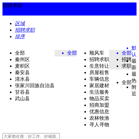
招聘求职
区域
招聘求职
排序
默
全部
全部
顺风车
全部
认
秦州区
招聘求职
招聘
最
麦积区
生意转让
求职
新
秦安县
房屋租售
最
清水县
车辆信息
热
全部
张家川回族自治县
家居建材
附
甘谷县
生活服务
近
武山县
物品买卖
招商加盟
优惠信息
农林牧渔
寻人寻物