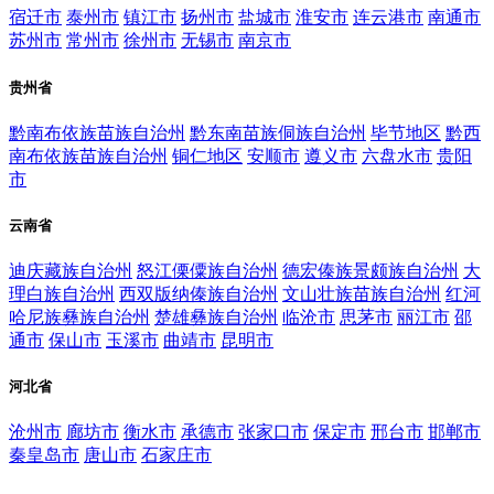
宿迁市
泰州市
镇江市
扬州市
盐城市
淮安市
连云港市
南通市
苏州市
常州市
徐州市
无锡市
南京市
贵州省
黔南布依族苗族自治州
黔东南苗族侗族自治州
毕节地区
黔西
南布依族苗族自治州
铜仁地区
安顺市
遵义市
六盘水市
贵阳
市
云南省
迪庆藏族自治州
怒江傈僳族自治州
德宏傣族景颇族自治州
大
理白族自治州
西双版纳傣族自治州
文山壮族苗族自治州
红河
哈尼族彝族自治州
楚雄彝族自治州
临沧市
思茅市
丽江市
邵
通市
保山市
玉溪市
曲靖市
昆明市
河北省
沧州市
廊坊市
衡水市
承德市
张家口市
保定市
邢台市
邯郸市
秦皇岛市
唐山市
石家庄市