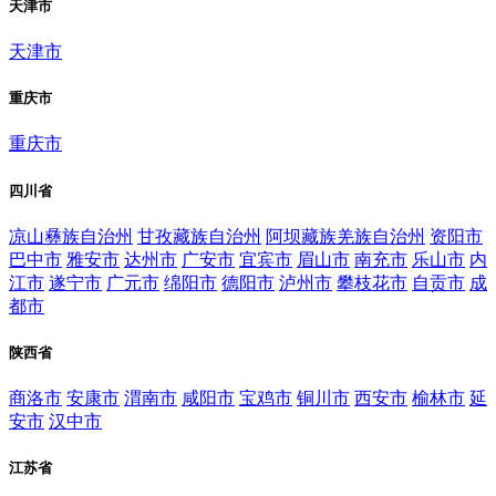
天津市
天津市
重庆市
重庆市
四川省
凉山彝族自治州
甘孜藏族自治州
阿坝藏族羌族自治州
资阳市
巴中市
雅安市
达州市
广安市
宜宾市
眉山市
南充市
乐山市
内
江市
遂宁市
广元市
绵阳市
德阳市
泸州市
攀枝花市
自贡市
成
都市
陕西省
商洛市
安康市
渭南市
咸阳市
宝鸡市
铜川市
西安市
榆林市
延
安市
汉中市
江苏省