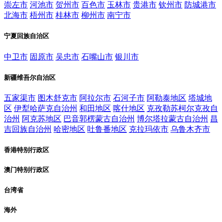
崇左市
河池市
贺州市
百色市
玉林市
贵港市
钦州市
防城港市
北海市
梧州市
桂林市
柳州市
南宁市
宁夏回族自治区
中卫市
固原市
吴忠市
石嘴山市
银川市
新疆维吾尔自治区
五家渠市
图木舒克市
阿拉尔市
石河子市
阿勒泰地区
塔城地
区
伊犁哈萨克自治州
和田地区
喀什地区
克孜勒苏柯尔克孜自
治州
阿克苏地区
巴音郭楞蒙古自治州
博尔塔拉蒙古自治州
昌
吉回族自治州
哈密地区
吐鲁番地区
克拉玛依市
乌鲁木齐市
香港特别行政区
澳门特别行政区
台湾省
海外