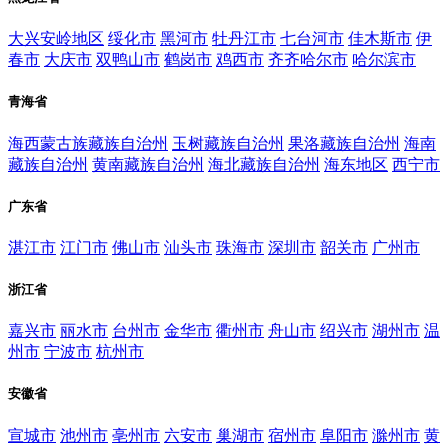
大兴安岭地区
绥化市
黑河市
牡丹江市
七台河市
佳木斯市
伊
春市
大庆市
双鸭山市
鹤岗市
鸡西市
齐齐哈尔市
哈尔滨市
青海省
海西蒙古族藏族自治州
玉树藏族自治州
果洛藏族自治州
海南
藏族自治州
黄南藏族自治州
海北藏族自治州
海东地区
西宁市
广东省
湛江市
江门市
佛山市
汕头市
珠海市
深圳市
韶关市
广州市
浙江省
嘉兴市
丽水市
台州市
金华市
衢州市
舟山市
绍兴市
湖州市
温
州市
宁波市
杭州市
安徽省
宣城市
池州市
亳州市
六安市
巢湖市
宿州市
阜阳市
滁州市
黄