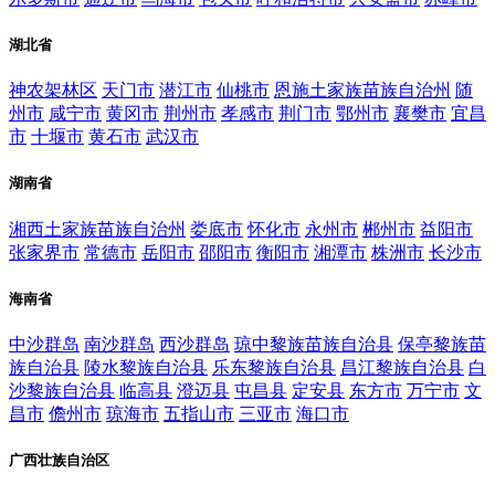
湖北省
神农架林区
天门市
潜江市
仙桃市
恩施土家族苗族自治州
随
州市
咸宁市
黄冈市
荆州市
孝感市
荆门市
鄂州市
襄樊市
宜昌
市
十堰市
黄石市
武汉市
湖南省
湘西土家族苗族自治州
娄底市
怀化市
永州市
郴州市
益阳市
张家界市
常德市
岳阳市
邵阳市
衡阳市
湘潭市
株洲市
长沙市
海南省
中沙群岛
南沙群岛
西沙群岛
琼中黎族苗族自治县
保亭黎族苗
族自治县
陵水黎族自治县
乐东黎族自治县
昌江黎族自治县
白
沙黎族自治县
临高县
澄迈县
屯昌县
定安县
东方市
万宁市
文
昌市
儋州市
琼海市
五指山市
三亚市
海口市
广西壮族自治区