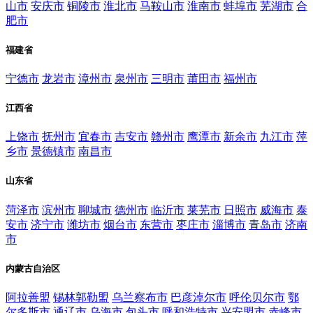
山市
安庆市
铜陵市
淮北市
马鞍山市
淮南市
蚌埠市
芜湖市
合
肥市
福建省
宁德市
龙岩市
漳州市
泉州市
三明市
莆田市
福州市
江西省
上饶市
抚州市
宜春市
吉安市
赣州市
鹰潭市
新余市
九江市
萍
乡市
景德镇市
南昌市
山东省
菏泽市
滨州市
聊城市
德州市
临沂市
莱芜市
日照市
威海市
泰
安市
济宁市
潍坊市
烟台市
东营市
枣庄市
淄博市
青岛市
济南
市
内蒙古自治区
阿拉善盟
锡林郭勒盟
乌兰察布市
巴彦淖尔市
呼伦贝尔市
鄂
尔多斯市
通辽市
乌海市
包头市
呼和浩特市
兴安盟市
赤峰市