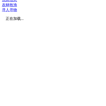
农林牧渔
寻人寻物
正在加载...