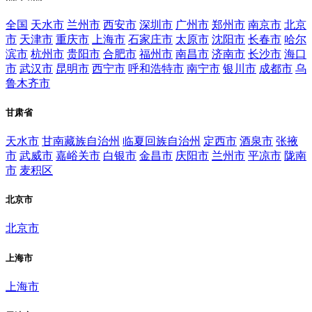
全国
天水市
兰州市
西安市
深圳市
广州市
郑州市
南京市
北京
市
天津市
重庆市
上海市
石家庄市
太原市
沈阳市
长春市
哈尔
滨市
杭州市
贵阳市
合肥市
福州市
南昌市
济南市
长沙市
海口
市
武汉市
昆明市
西宁市
呼和浩特市
南宁市
银川市
成都市
乌
鲁木齐市
甘肃省
天水市
甘南藏族自治州
临夏回族自治州
定西市
酒泉市
张掖
市
武威市
嘉峪关市
白银市
金昌市
庆阳市
兰州市
平凉市
陇南
市
麦积区
北京市
北京市
上海市
上海市