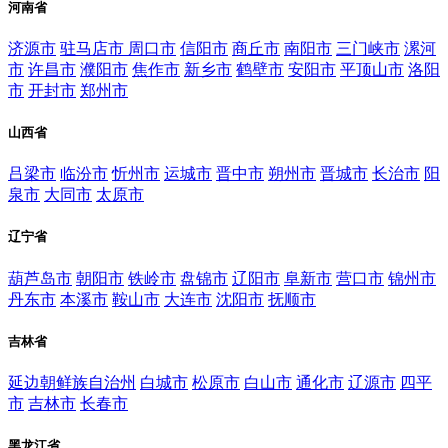
河南省
济源市
驻马店市
周口市
信阳市
商丘市
南阳市
三门峡市
漯河
市
许昌市
濮阳市
焦作市
新乡市
鹤壁市
安阳市
平顶山市
洛阳
市
开封市
郑州市
山西省
吕梁市
临汾市
忻州市
运城市
晋中市
朔州市
晋城市
长治市
阳
泉市
大同市
太原市
辽宁省
葫芦岛市
朝阳市
铁岭市
盘锦市
辽阳市
阜新市
营口市
锦州市
丹东市
本溪市
鞍山市
大连市
沈阳市
抚顺市
吉林省
延边朝鲜族自治州
白城市
松原市
白山市
通化市
辽源市
四平
市
吉林市
长春市
黑龙江省