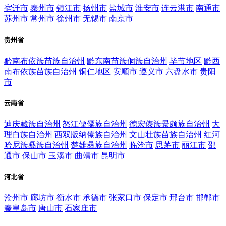
宿迁市
泰州市
镇江市
扬州市
盐城市
淮安市
连云港市
南通市
苏州市
常州市
徐州市
无锡市
南京市
贵州省
黔南布依族苗族自治州
黔东南苗族侗族自治州
毕节地区
黔西
南布依族苗族自治州
铜仁地区
安顺市
遵义市
六盘水市
贵阳
市
云南省
迪庆藏族自治州
怒江傈僳族自治州
德宏傣族景颇族自治州
大
理白族自治州
西双版纳傣族自治州
文山壮族苗族自治州
红河
哈尼族彝族自治州
楚雄彝族自治州
临沧市
思茅市
丽江市
邵
通市
保山市
玉溪市
曲靖市
昆明市
河北省
沧州市
廊坊市
衡水市
承德市
张家口市
保定市
邢台市
邯郸市
秦皇岛市
唐山市
石家庄市