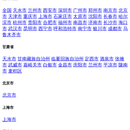
全国
天水市
兰州市
西安市
深圳市
广州市
郑州市
南京市
北京
市
天津市
重庆市
上海市
石家庄市
太原市
沈阳市
长春市
哈尔
滨市
杭州市
贵阳市
合肥市
福州市
南昌市
济南市
长沙市
海口
市
武汉市
昆明市
西宁市
呼和浩特市
南宁市
银川市
成都市
乌
鲁木齐市
甘肃省
天水市
甘南藏族自治州
临夏回族自治州
定西市
酒泉市
张掖
市
武威市
嘉峪关市
白银市
金昌市
庆阳市
兰州市
平凉市
陇南
市
麦积区
北京市
北京市
上海市
上海市