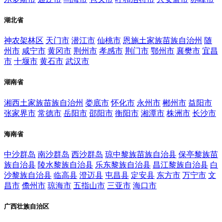
湖北省
神农架林区
天门市
潜江市
仙桃市
恩施土家族苗族自治州
随
州市
咸宁市
黄冈市
荆州市
孝感市
荆门市
鄂州市
襄樊市
宜昌
市
十堰市
黄石市
武汉市
湖南省
湘西土家族苗族自治州
娄底市
怀化市
永州市
郴州市
益阳市
张家界市
常德市
岳阳市
邵阳市
衡阳市
湘潭市
株洲市
长沙市
海南省
中沙群岛
南沙群岛
西沙群岛
琼中黎族苗族自治县
保亭黎族苗
族自治县
陵水黎族自治县
乐东黎族自治县
昌江黎族自治县
白
沙黎族自治县
临高县
澄迈县
屯昌县
定安县
东方市
万宁市
文
昌市
儋州市
琼海市
五指山市
三亚市
海口市
广西壮族自治区