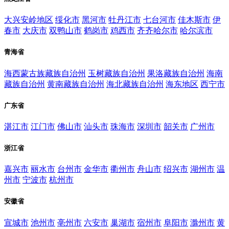
大兴安岭地区
绥化市
黑河市
牡丹江市
七台河市
佳木斯市
伊
春市
大庆市
双鸭山市
鹤岗市
鸡西市
齐齐哈尔市
哈尔滨市
青海省
海西蒙古族藏族自治州
玉树藏族自治州
果洛藏族自治州
海南
藏族自治州
黄南藏族自治州
海北藏族自治州
海东地区
西宁市
广东省
湛江市
江门市
佛山市
汕头市
珠海市
深圳市
韶关市
广州市
浙江省
嘉兴市
丽水市
台州市
金华市
衢州市
舟山市
绍兴市
湖州市
温
州市
宁波市
杭州市
安徽省
宣城市
池州市
亳州市
六安市
巢湖市
宿州市
阜阳市
滁州市
黄