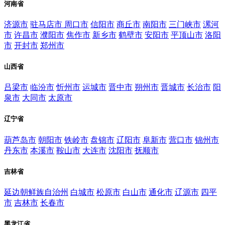
河南省
济源市
驻马店市
周口市
信阳市
商丘市
南阳市
三门峡市
漯河
市
许昌市
濮阳市
焦作市
新乡市
鹤壁市
安阳市
平顶山市
洛阳
市
开封市
郑州市
山西省
吕梁市
临汾市
忻州市
运城市
晋中市
朔州市
晋城市
长治市
阳
泉市
大同市
太原市
辽宁省
葫芦岛市
朝阳市
铁岭市
盘锦市
辽阳市
阜新市
营口市
锦州市
丹东市
本溪市
鞍山市
大连市
沈阳市
抚顺市
吉林省
延边朝鲜族自治州
白城市
松原市
白山市
通化市
辽源市
四平
市
吉林市
长春市
黑龙江省