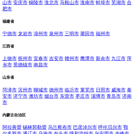
山市
安庆市
铜陵市
淮北市
马鞍山市
淮南市
蚌埠市
芜湖市
合
肥市
福建省
宁德市
龙岩市
漳州市
泉州市
三明市
莆田市
福州市
江西省
上饶市
抚州市
宜春市
吉安市
赣州市
鹰潭市
新余市
九江市
萍
乡市
景德镇市
南昌市
山东省
菏泽市
滨州市
聊城市
德州市
临沂市
莱芜市
日照市
威海市
泰
安市
济宁市
潍坊市
烟台市
东营市
枣庄市
淄博市
青岛市
济南
市
内蒙古自治区
阿拉善盟
锡林郭勒盟
乌兰察布市
巴彦淖尔市
呼伦贝尔市
鄂
尔多斯市
通辽市
乌海市
包头市
呼和浩特市
兴安盟市
赤峰市