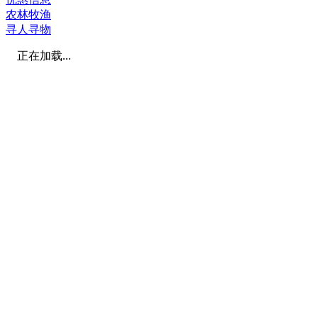
农林牧渔
寻人寻物
正在加载...