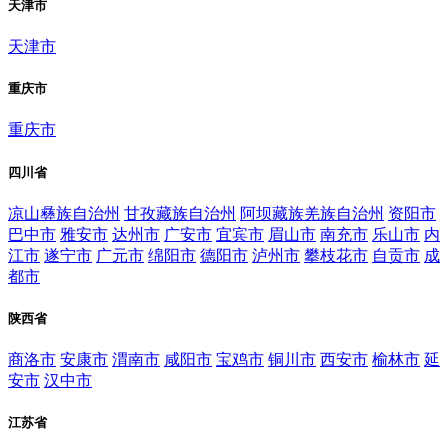
天津市
天津市
重庆市
重庆市
四川省
凉山彝族自治州
甘孜藏族自治州
阿坝藏族羌族自治州
资阳市
巴中市
雅安市
达州市
广安市
宜宾市
眉山市
南充市
乐山市
内
江市
遂宁市
广元市
绵阳市
德阳市
泸州市
攀枝花市
自贡市
成
都市
陕西省
商洛市
安康市
渭南市
咸阳市
宝鸡市
铜川市
西安市
榆林市
延
安市
汉中市
江苏省