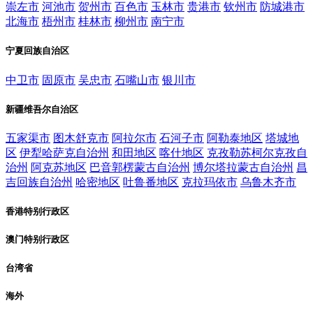
崇左市
河池市
贺州市
百色市
玉林市
贵港市
钦州市
防城港市
北海市
梧州市
桂林市
柳州市
南宁市
宁夏回族自治区
中卫市
固原市
吴忠市
石嘴山市
银川市
新疆维吾尔自治区
五家渠市
图木舒克市
阿拉尔市
石河子市
阿勒泰地区
塔城地
区
伊犁哈萨克自治州
和田地区
喀什地区
克孜勒苏柯尔克孜自
治州
阿克苏地区
巴音郭楞蒙古自治州
博尔塔拉蒙古自治州
昌
吉回族自治州
哈密地区
吐鲁番地区
克拉玛依市
乌鲁木齐市
香港特别行政区
澳门特别行政区
台湾省
海外