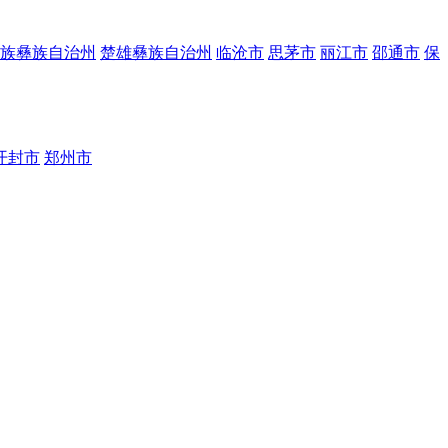
族彝族自治州
楚雄彝族自治州
临沧市
思茅市
丽江市
邵通市
保
开封市
郑州市