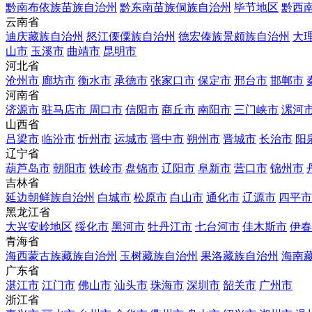
黔南布依族苗族自治州
黔东南苗族侗族自治州
毕节地区
黔西
云南省
迪庆藏族自治州
怒江傈僳族自治州
德宏傣族景颇族自治州
大
山市
玉溪市
曲靖市
昆明市
河北省
沧州市
廊坊市
衡水市
承德市
张家口市
保定市
邢台市
邯郸市
河南省
济源市
驻马店市
周口市
信阳市
商丘市
南阳市
三门峡市
漯河
山西省
吕梁市
临汾市
忻州市
运城市
晋中市
朔州市
晋城市
长治市
阳
辽宁省
葫芦岛市
朝阳市
铁岭市
盘锦市
辽阳市
阜新市
营口市
锦州市
吉林省
延边朝鲜族自治州
白城市
松原市
白山市
通化市
辽源市
四平市
黑龙江省
大兴安岭地区
绥化市
黑河市
牡丹江市
七台河市
佳木斯市
伊春
青海省
海西蒙古族藏族自治州
玉树藏族自治州
果洛藏族自治州
海南
广东省
湛江市
江门市
佛山市
汕头市
珠海市
深圳市
韶关市
广州市
浙江省