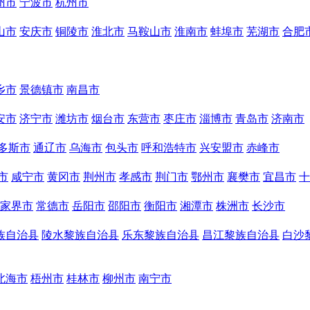
州市
宁波市
杭州市
山市
安庆市
铜陵市
淮北市
马鞍山市
淮南市
蚌埠市
芜湖市
合肥
乡市
景德镇市
南昌市
安市
济宁市
潍坊市
烟台市
东营市
枣庄市
淄博市
青岛市
济南市
多斯市
通辽市
乌海市
包头市
呼和浩特市
兴安盟市
赤峰市
市
咸宁市
黄冈市
荆州市
孝感市
荆门市
鄂州市
襄樊市
宜昌市
十
家界市
常德市
岳阳市
邵阳市
衡阳市
湘潭市
株洲市
长沙市
族自治县
陵水黎族自治县
乐东黎族自治县
昌江黎族自治县
白沙
北海市
梧州市
桂林市
柳州市
南宁市