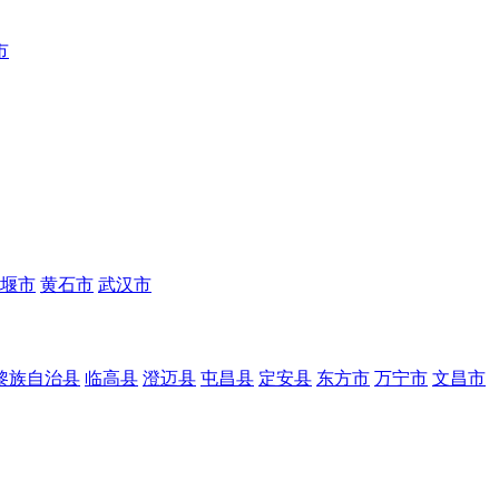
市
堰市
黄石市
武汉市
黎族自治县
临高县
澄迈县
屯昌县
定安县
东方市
万宁市
文昌市