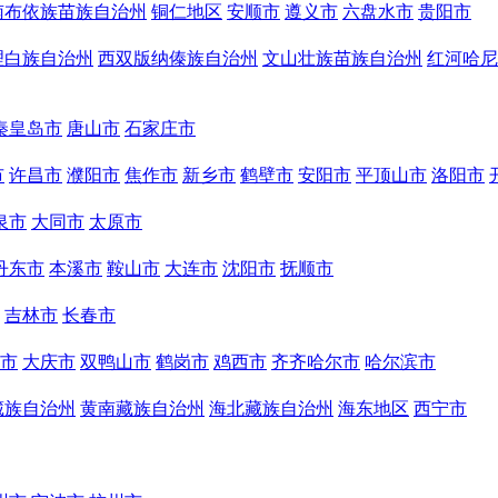
南布依族苗族自治州
铜仁地区
安顺市
遵义市
六盘水市
贵阳市
理白族自治州
西双版纳傣族自治州
文山壮族苗族自治州
红河哈尼
秦皇岛市
唐山市
石家庄市
市
许昌市
濮阳市
焦作市
新乡市
鹤壁市
安阳市
平顶山市
洛阳市
泉市
大同市
太原市
丹东市
本溪市
鞍山市
大连市
沈阳市
抚顺市
吉林市
长春市
市
大庆市
双鸭山市
鹤岗市
鸡西市
齐齐哈尔市
哈尔滨市
藏族自治州
黄南藏族自治州
海北藏族自治州
海东地区
西宁市