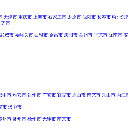
市
天津市
重庆市
上海市
石家庄市
太原市
沈阳市
长春市
哈尔滨
木齐市
武威市
嘉峪关市
白银市
金昌市
庆阳市
兰州市
平凉市
陇南市
麦
巴中市
雅安市
达州市
广安市
宜宾市
眉山市
南充市
乐山市
内江
安市
汉中市
苏州市
常州市
徐州市
无锡市
南京市