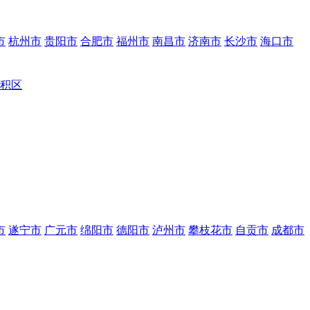
市
杭州市
贵阳市
合肥市
福州市
南昌市
济南市
长沙市
海口市
积区
市
遂宁市
广元市
绵阳市
德阳市
泸州市
攀枝花市
自贡市
成都市