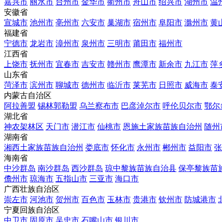
嘉兴市
丽水市
台州市
金华市
衢州市
舟山市
绍兴市
湖州市
温
安徽省
宣城市
池州市
亳州市
六安市
巢湖市
宿州市
阜阳市
滁州市
黄
福建省
宁德市
龙岩市
漳州市
泉州市
三明市
莆田市
福州市
江西省
上饶市
抚州市
宜春市
吉安市
赣州市
鹰潭市
新余市
九江市
萍
山东省
菏泽市
滨州市
聊城市
德州市
临沂市
莱芜市
日照市
威海市
泰
内蒙古自治区
阿拉善盟
锡林郭勒盟
乌兰察布市
巴彦淖尔市
呼伦贝尔市
鄂尔
湖北省
神农架林区
天门市
潜江市
仙桃市
恩施土家族苗族自治州
随州
湖南省
湘西土家族苗族自治州
娄底市
怀化市
永州市
郴州市
益阳市
张
海南省
中沙群岛
南沙群岛
西沙群岛
琼中黎族苗族自治县
保亭黎族苗
儋州市
琼海市
五指山市
三亚市
海口市
广西壮族自治区
崇左市
河池市
贺州市
百色市
玉林市
贵港市
钦州市
防城港市
宁夏回族自治区
中卫市
固原市
吴忠市
石嘴山市
银川市