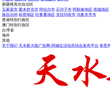
新疆维吾尔自治区
五家渠市
图木舒克市
阿拉尔市
石河子市
阿勒泰地区
塔城地区
族自治州
哈密地区
吐鲁番地区
克拉玛依市
乌鲁木齐市
香港特别行政区
澳门特别行政区
台湾省
海外
其他
关于我们
天水新大陆广告网-同城生活信息综合发布平台
免责