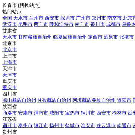
长春市
[
切换站点
]
热门站点
全国
天水市
兰州市
西安市
深圳市
广州市
郑州市
南京市
北京
武汉市
昆明市
西宁市
呼和浩特市
南宁市
银川市
成都市
乌鲁
甘肃省
天水市
甘南藏族自治州
临夏回族自治州
定西市
酒泉市
张掖市
北京市
北京市
上海市
上海市
天津市
天津市
重庆市
重庆市
四川省
凉山彝族自治州
甘孜藏族自治州
阿坝藏族羌族自治州
资阳市
陕西省
商洛市
安康市
渭南市
咸阳市
宝鸡市
铜川市
西安市
榆林市
延
江苏省
宿迁市
泰州市
镇江市
扬州市
盐城市
淮安市
连云港市
南通市
贵州省