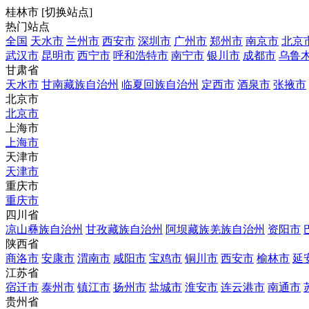
桂林市
[
切换站点
]
热门站点
全国
天水市
兰州市
西安市
深圳市
广州市
郑州市
南京市
北京
武汉市
昆明市
西宁市
呼和浩特市
南宁市
银川市
成都市
乌鲁
甘肃省
天水市
甘南藏族自治州
临夏回族自治州
定西市
酒泉市
张掖市
北京市
北京市
上海市
上海市
天津市
天津市
重庆市
重庆市
四川省
凉山彝族自治州
甘孜藏族自治州
阿坝藏族羌族自治州
资阳市
陕西省
商洛市
安康市
渭南市
咸阳市
宝鸡市
铜川市
西安市
榆林市
延
江苏省
宿迁市
泰州市
镇江市
扬州市
盐城市
淮安市
连云港市
南通市
贵州省