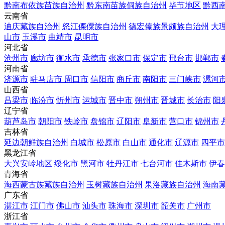
黔南布依族苗族自治州
黔东南苗族侗族自治州
毕节地区
黔西
云南省
迪庆藏族自治州
怒江傈僳族自治州
德宏傣族景颇族自治州
大
山市
玉溪市
曲靖市
昆明市
河北省
沧州市
廊坊市
衡水市
承德市
张家口市
保定市
邢台市
邯郸市
河南省
济源市
驻马店市
周口市
信阳市
商丘市
南阳市
三门峡市
漯河
山西省
吕梁市
临汾市
忻州市
运城市
晋中市
朔州市
晋城市
长治市
阳
辽宁省
葫芦岛市
朝阳市
铁岭市
盘锦市
辽阳市
阜新市
营口市
锦州市
吉林省
延边朝鲜族自治州
白城市
松原市
白山市
通化市
辽源市
四平市
黑龙江省
大兴安岭地区
绥化市
黑河市
牡丹江市
七台河市
佳木斯市
伊春
青海省
海西蒙古族藏族自治州
玉树藏族自治州
果洛藏族自治州
海南
广东省
湛江市
江门市
佛山市
汕头市
珠海市
深圳市
韶关市
广州市
浙江省