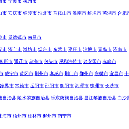
州市
宁波市
杭州市
山市
安庆市
铜陵市
淮北市
马鞍山市
淮南市
蚌埠市
芜湖市
合肥
乡市
景德镇市
南昌市
安市
济宁市
潍坊市
烟台市
东营市
枣庄市
淄博市
青岛市
济南市
多斯市
通辽市
乌海市
包头市
呼和浩特市
兴安盟市
赤峰市
市
咸宁市
黄冈市
荆州市
孝感市
荆门市
鄂州市
襄樊市
宜昌市
十
家界市
常德市
岳阳市
邵阳市
衡阳市
湘潭市
株洲市
长沙市
族自治县
陵水黎族自治县
乐东黎族自治县
昌江黎族自治县
白沙
北海市
梧州市
桂林市
柳州市
南宁市