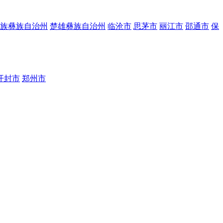
族彝族自治州
楚雄彝族自治州
临沧市
思茅市
丽江市
邵通市
保
开封市
郑州市