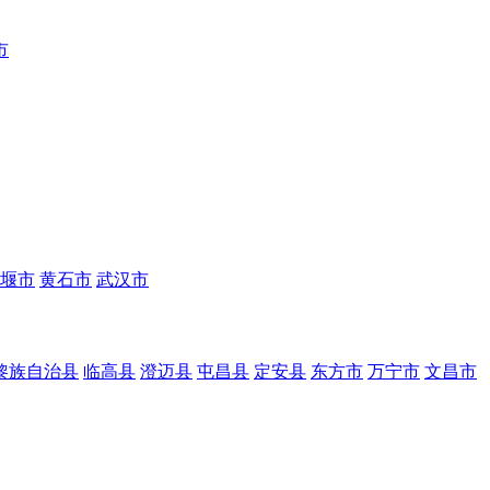
市
堰市
黄石市
武汉市
黎族自治县
临高县
澄迈县
屯昌县
定安县
东方市
万宁市
文昌市