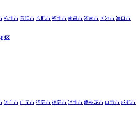
市
杭州市
贵阳市
合肥市
福州市
南昌市
济南市
长沙市
海口市
积区
市
遂宁市
广元市
绵阳市
德阳市
泸州市
攀枝花市
自贡市
成都市