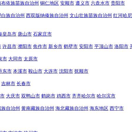
南布依族苗族自治州
铜仁地区
安顺市
遵义市
六盘水市
贵阳市
理白族自治州
西双版纳傣族自治州
文山壮族苗族自治州
红河哈尼
秦皇岛市
唐山市
石家庄市
市
许昌市
濮阳市
焦作市
新乡市
鹤壁市
安阳市
平顶山市
洛阳市
泉市
大同市
太原市
丹东市
本溪市
鞍山市
大连市
沈阳市
抚顺市
吉林市
长春市
市
大庆市
双鸭山市
鹤岗市
鸡西市
齐齐哈尔市
哈尔滨市
藏族自治州
黄南藏族自治州
海北藏族自治州
海东地区
西宁市