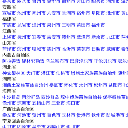
嘉兴市
丽水市
台州市
金华市
衢州市
舟山市
绍兴市
湖州市
温
安徽省
宣城市
池州市
亳州市
六安市
巢湖市
宿州市
阜阳市
滁州市
黄
福建省
宁德市
龙岩市
漳州市
泉州市
三明市
莆田市
福州市
江西省
上饶市
抚州市
宜春市
吉安市
赣州市
鹰潭市
新余市
九江市
萍
山东省
菏泽市
滨州市
聊城市
德州市
临沂市
莱芜市
日照市
威海市
泰
内蒙古自治区
阿拉善盟
锡林郭勒盟
乌兰察布市
巴彦淖尔市
呼伦贝尔市
鄂尔
湖北省
神农架林区
天门市
潜江市
仙桃市
恩施土家族苗族自治州
随州
湖南省
湘西土家族苗族自治州
娄底市
怀化市
永州市
郴州市
益阳市
张
海南省
中沙群岛
南沙群岛
西沙群岛
琼中黎族苗族自治县
保亭黎族苗
儋州市
琼海市
五指山市
三亚市
海口市
广西壮族自治区
崇左市
河池市
贺州市
百色市
玉林市
贵港市
钦州市
防城港市
宁夏回族自治区
中卫市
固原市
吴忠市
石嘴山市
银川市