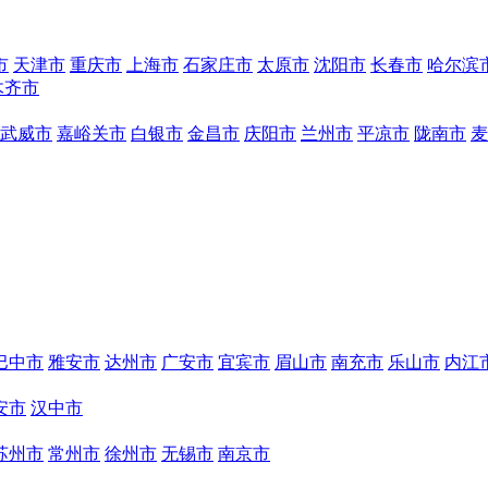
市
天津市
重庆市
上海市
石家庄市
太原市
沈阳市
长春市
哈尔滨
木齐市
武威市
嘉峪关市
白银市
金昌市
庆阳市
兰州市
平凉市
陇南市
麦
巴中市
雅安市
达州市
广安市
宜宾市
眉山市
南充市
乐山市
内江
安市
汉中市
苏州市
常州市
徐州市
无锡市
南京市