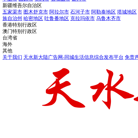
新疆维吾尔自治区
五家渠市
图木舒克市
阿拉尔市
石河子市
阿勒泰地区
塔城地区
族自治州
哈密地区
吐鲁番地区
克拉玛依市
乌鲁木齐市
香港特别行政区
澳门特别行政区
台湾省
海外
其他
关于我们
天水新大陆广告网-同城生活信息综合发布平台
免责