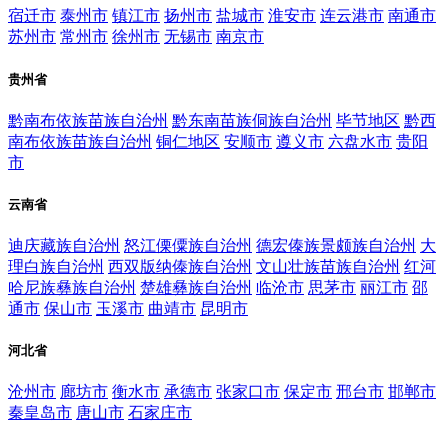
宿迁市
泰州市
镇江市
扬州市
盐城市
淮安市
连云港市
南通市
苏州市
常州市
徐州市
无锡市
南京市
贵州省
黔南布依族苗族自治州
黔东南苗族侗族自治州
毕节地区
黔西
南布依族苗族自治州
铜仁地区
安顺市
遵义市
六盘水市
贵阳
市
云南省
迪庆藏族自治州
怒江傈僳族自治州
德宏傣族景颇族自治州
大
理白族自治州
西双版纳傣族自治州
文山壮族苗族自治州
红河
哈尼族彝族自治州
楚雄彝族自治州
临沧市
思茅市
丽江市
邵
通市
保山市
玉溪市
曲靖市
昆明市
河北省
沧州市
廊坊市
衡水市
承德市
张家口市
保定市
邢台市
邯郸市
秦皇岛市
唐山市
石家庄市