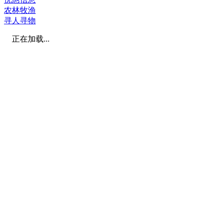
农林牧渔
寻人寻物
正在加载...