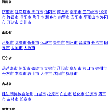
河南省
济源市
驻马店市
周口市
信阳市
商丘市
南阳市
三门峡市
漯河
市
许昌市
濮阳市
焦作市
新乡市
鹤壁市
安阳市
平顶山市
洛阳
市
开封市
郑州市
山西省
吕梁市
临汾市
忻州市
运城市
晋中市
朔州市
晋城市
长治市
阳
泉市
大同市
太原市
辽宁省
葫芦岛市
朝阳市
铁岭市
盘锦市
辽阳市
阜新市
营口市
锦州市
丹东市
本溪市
鞍山市
大连市
沈阳市
抚顺市
吉林省
延边朝鲜族自治州
白城市
松原市
白山市
通化市
辽源市
四平
市
吉林市
长春市
黑龙江省