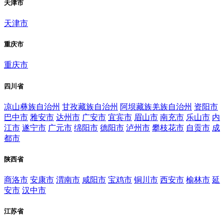
天津市
天津市
重庆市
重庆市
四川省
凉山彝族自治州
甘孜藏族自治州
阿坝藏族羌族自治州
资阳市
巴中市
雅安市
达州市
广安市
宜宾市
眉山市
南充市
乐山市
内
江市
遂宁市
广元市
绵阳市
德阳市
泸州市
攀枝花市
自贡市
成
都市
陕西省
商洛市
安康市
渭南市
咸阳市
宝鸡市
铜川市
西安市
榆林市
延
安市
汉中市
江苏省