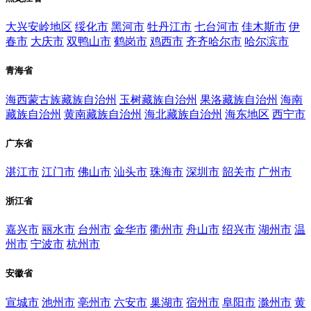
大兴安岭地区
绥化市
黑河市
牡丹江市
七台河市
佳木斯市
伊
春市
大庆市
双鸭山市
鹤岗市
鸡西市
齐齐哈尔市
哈尔滨市
青海省
海西蒙古族藏族自治州
玉树藏族自治州
果洛藏族自治州
海南
藏族自治州
黄南藏族自治州
海北藏族自治州
海东地区
西宁市
广东省
湛江市
江门市
佛山市
汕头市
珠海市
深圳市
韶关市
广州市
浙江省
嘉兴市
丽水市
台州市
金华市
衢州市
舟山市
绍兴市
湖州市
温
州市
宁波市
杭州市
安徽省
宣城市
池州市
亳州市
六安市
巢湖市
宿州市
阜阳市
滁州市
黄