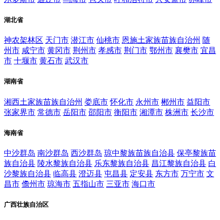
湖北省
神农架林区
天门市
潜江市
仙桃市
恩施土家族苗族自治州
随
州市
咸宁市
黄冈市
荆州市
孝感市
荆门市
鄂州市
襄樊市
宜昌
市
十堰市
黄石市
武汉市
湖南省
湘西土家族苗族自治州
娄底市
怀化市
永州市
郴州市
益阳市
张家界市
常德市
岳阳市
邵阳市
衡阳市
湘潭市
株洲市
长沙市
海南省
中沙群岛
南沙群岛
西沙群岛
琼中黎族苗族自治县
保亭黎族苗
族自治县
陵水黎族自治县
乐东黎族自治县
昌江黎族自治县
白
沙黎族自治县
临高县
澄迈县
屯昌县
定安县
东方市
万宁市
文
昌市
儋州市
琼海市
五指山市
三亚市
海口市
广西壮族自治区