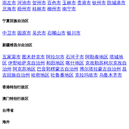
崇左市
河池市
贺州市
百色市
玉林市
贵港市
钦州市
防城港市
北海市
梧州市
桂林市
柳州市
南宁市
宁夏回族自治区
中卫市
固原市
吴忠市
石嘴山市
银川市
新疆维吾尔自治区
五家渠市
图木舒克市
阿拉尔市
石河子市
阿勒泰地区
塔城地
区
伊犁哈萨克自治州
和田地区
喀什地区
克孜勒苏柯尔克孜自
治州
阿克苏地区
巴音郭楞蒙古自治州
博尔塔拉蒙古自治州
昌
吉回族自治州
哈密地区
吐鲁番地区
克拉玛依市
乌鲁木齐市
香港特别行政区
澳门特别行政区
台湾省
海外