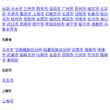
全国
天水市
兰州市
西安市
深圳市
广州市
郑州市
南京市
北京
市
天津市
重庆市
上海市
石家庄市
太原市
沈阳市
长春市
哈尔
滨市
杭州市
贵阳市
合肥市
福州市
南昌市
济南市
长沙市
海口
市
武汉市
昆明市
西宁市
呼和浩特市
南宁市
银川市
成都市
乌
鲁木齐市
甘肃省
天水市
甘南藏族自治州
临夏回族自治州
定西市
酒泉市
张掖
市
武威市
嘉峪关市
白银市
金昌市
庆阳市
兰州市
平凉市
陇南
市
麦积区
北京市
北京市
上海市
上海市