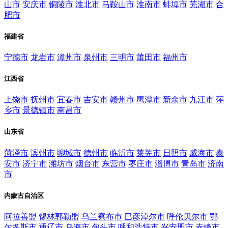
山市
安庆市
铜陵市
淮北市
马鞍山市
淮南市
蚌埠市
芜湖市
合
肥市
福建省
宁德市
龙岩市
漳州市
泉州市
三明市
莆田市
福州市
江西省
上饶市
抚州市
宜春市
吉安市
赣州市
鹰潭市
新余市
九江市
萍
乡市
景德镇市
南昌市
山东省
菏泽市
滨州市
聊城市
德州市
临沂市
莱芜市
日照市
威海市
泰
安市
济宁市
潍坊市
烟台市
东营市
枣庄市
淄博市
青岛市
济南
市
内蒙古自治区
阿拉善盟
锡林郭勒盟
乌兰察布市
巴彦淖尔市
呼伦贝尔市
鄂
尔多斯市
通辽市
乌海市
包头市
呼和浩特市
兴安盟市
赤峰市