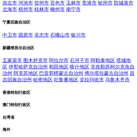
崇左市
河池市
贺州市
百色市
玉林市
贵港市
钦州市
防城港市
北海市
梧州市
桂林市
柳州市
南宁市
宁夏回族自治区
中卫市
固原市
吴忠市
石嘴山市
银川市
新疆维吾尔自治区
五家渠市
图木舒克市
阿拉尔市
石河子市
阿勒泰地区
塔城地
区
伊犁哈萨克自治州
和田地区
喀什地区
克孜勒苏柯尔克孜自
治州
阿克苏地区
巴音郭楞蒙古自治州
博尔塔拉蒙古自治州
昌
吉回族自治州
哈密地区
吐鲁番地区
克拉玛依市
乌鲁木齐市
香港特别行政区
澳门特别行政区
台湾省
海外