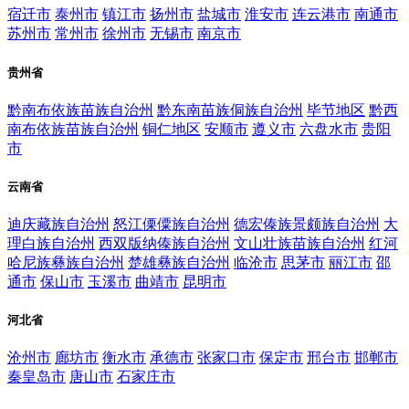
宿迁市
泰州市
镇江市
扬州市
盐城市
淮安市
连云港市
南通市
苏州市
常州市
徐州市
无锡市
南京市
贵州省
黔南布依族苗族自治州
黔东南苗族侗族自治州
毕节地区
黔西
南布依族苗族自治州
铜仁地区
安顺市
遵义市
六盘水市
贵阳
市
云南省
迪庆藏族自治州
怒江傈僳族自治州
德宏傣族景颇族自治州
大
理白族自治州
西双版纳傣族自治州
文山壮族苗族自治州
红河
哈尼族彝族自治州
楚雄彝族自治州
临沧市
思茅市
丽江市
邵
通市
保山市
玉溪市
曲靖市
昆明市
河北省
沧州市
廊坊市
衡水市
承德市
张家口市
保定市
邢台市
邯郸市
秦皇岛市
唐山市
石家庄市