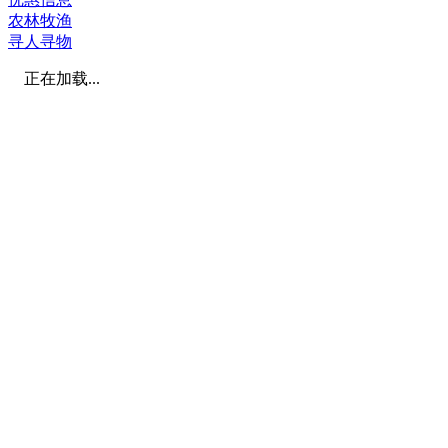
农林牧渔
寻人寻物
正在加载...