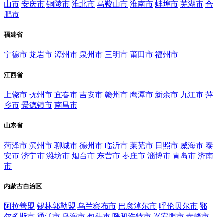
山市
安庆市
铜陵市
淮北市
马鞍山市
淮南市
蚌埠市
芜湖市
合
肥市
福建省
宁德市
龙岩市
漳州市
泉州市
三明市
莆田市
福州市
江西省
上饶市
抚州市
宜春市
吉安市
赣州市
鹰潭市
新余市
九江市
萍
乡市
景德镇市
南昌市
山东省
菏泽市
滨州市
聊城市
德州市
临沂市
莱芜市
日照市
威海市
泰
安市
济宁市
潍坊市
烟台市
东营市
枣庄市
淄博市
青岛市
济南
市
内蒙古自治区
阿拉善盟
锡林郭勒盟
乌兰察布市
巴彦淖尔市
呼伦贝尔市
鄂
尔多斯市
通辽市
乌海市
包头市
呼和浩特市
兴安盟市
赤峰市