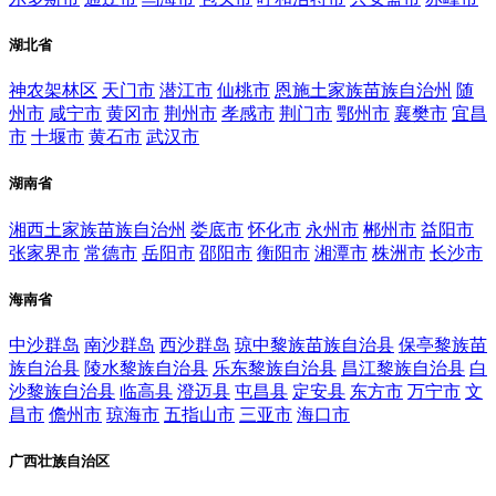
湖北省
神农架林区
天门市
潜江市
仙桃市
恩施土家族苗族自治州
随
州市
咸宁市
黄冈市
荆州市
孝感市
荆门市
鄂州市
襄樊市
宜昌
市
十堰市
黄石市
武汉市
湖南省
湘西土家族苗族自治州
娄底市
怀化市
永州市
郴州市
益阳市
张家界市
常德市
岳阳市
邵阳市
衡阳市
湘潭市
株洲市
长沙市
海南省
中沙群岛
南沙群岛
西沙群岛
琼中黎族苗族自治县
保亭黎族苗
族自治县
陵水黎族自治县
乐东黎族自治县
昌江黎族自治县
白
沙黎族自治县
临高县
澄迈县
屯昌县
定安县
东方市
万宁市
文
昌市
儋州市
琼海市
五指山市
三亚市
海口市
广西壮族自治区