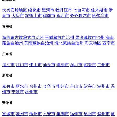
大兴安岭地区
绥化市
黑河市
牡丹江市
七台河市
佳木斯市
伊
春市
大庆市
双鸭山市
鹤岗市
鸡西市
齐齐哈尔市
哈尔滨市
青海省
海西蒙古族藏族自治州
玉树藏族自治州
果洛藏族自治州
海南
藏族自治州
黄南藏族自治州
海北藏族自治州
海东地区
西宁市
广东省
湛江市
江门市
佛山市
汕头市
珠海市
深圳市
韶关市
广州市
浙江省
嘉兴市
丽水市
台州市
金华市
衢州市
舟山市
绍兴市
湖州市
温
州市
宁波市
杭州市
安徽省
宣城市
池州市
亳州市
六安市
巢湖市
宿州市
阜阳市
滁州市
黄