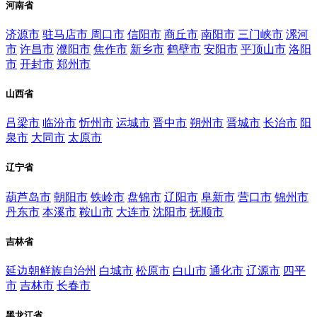
河南省
济源市
驻马店市
周口市
信阳市
商丘市
南阳市
三门峡市
漯河
市
许昌市
濮阳市
焦作市
新乡市
鹤壁市
安阳市
平顶山市
洛阳
市
开封市
郑州市
山西省
吕梁市
临汾市
忻州市
运城市
晋中市
朔州市
晋城市
长治市
阳
泉市
大同市
太原市
辽宁省
葫芦岛市
朝阳市
铁岭市
盘锦市
辽阳市
阜新市
营口市
锦州市
丹东市
本溪市
鞍山市
大连市
沈阳市
抚顺市
吉林省
延边朝鲜族自治州
白城市
松原市
白山市
通化市
辽源市
四平
市
吉林市
长春市
黑龙江省