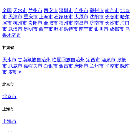
全国
天水市
兰州市
西安市
深圳市
广州市
郑州市
南京市
北京
市
天津市
重庆市
上海市
石家庄市
太原市
沈阳市
长春市
哈尔
滨市
杭州市
贵阳市
合肥市
福州市
南昌市
济南市
长沙市
海口
市
武汉市
昆明市
西宁市
呼和浩特市
南宁市
银川市
成都市
乌
鲁木齐市
甘肃省
天水市
甘南藏族自治州
临夏回族自治州
定西市
酒泉市
张掖
市
武威市
嘉峪关市
白银市
金昌市
庆阳市
兰州市
平凉市
陇南
市
麦积区
北京市
北京市
上海市
上海市