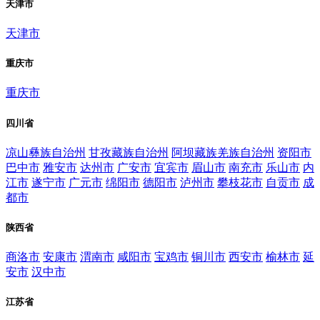
天津市
天津市
重庆市
重庆市
四川省
凉山彝族自治州
甘孜藏族自治州
阿坝藏族羌族自治州
资阳市
巴中市
雅安市
达州市
广安市
宜宾市
眉山市
南充市
乐山市
内
江市
遂宁市
广元市
绵阳市
德阳市
泸州市
攀枝花市
自贡市
成
都市
陕西省
商洛市
安康市
渭南市
咸阳市
宝鸡市
铜川市
西安市
榆林市
延
安市
汉中市
江苏省