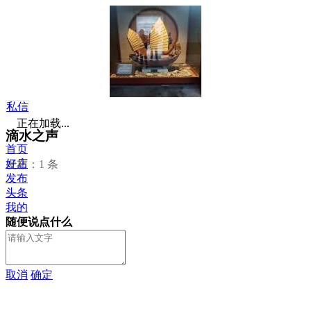
私信
正在加载...
滴水之声
首页
好店
发布：1 条
发布
头条
我的
随便说点什么
取消
确定