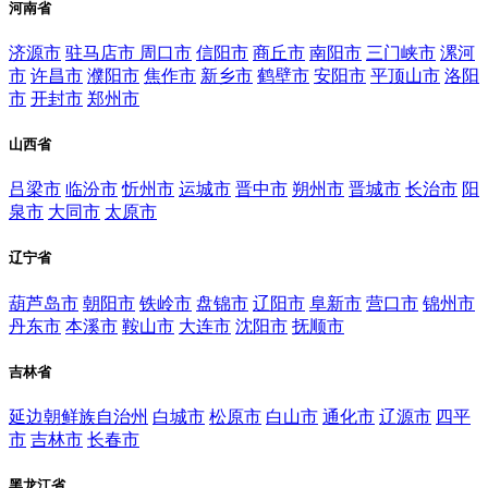
河南省
济源市
驻马店市
周口市
信阳市
商丘市
南阳市
三门峡市
漯河
市
许昌市
濮阳市
焦作市
新乡市
鹤壁市
安阳市
平顶山市
洛阳
市
开封市
郑州市
山西省
吕梁市
临汾市
忻州市
运城市
晋中市
朔州市
晋城市
长治市
阳
泉市
大同市
太原市
辽宁省
葫芦岛市
朝阳市
铁岭市
盘锦市
辽阳市
阜新市
营口市
锦州市
丹东市
本溪市
鞍山市
大连市
沈阳市
抚顺市
吉林省
延边朝鲜族自治州
白城市
松原市
白山市
通化市
辽源市
四平
市
吉林市
长春市
黑龙江省