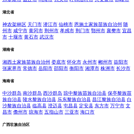
湖北省
神农架林区
天门市
潜江市
仙桃市
恩施土家族苗族自治州
随
州市
咸宁市
黄冈市
荆州市
孝感市
荆门市
鄂州市
襄樊市
宜昌
市
十堰市
黄石市
武汉市
湖南省
湘西土家族苗族自治州
娄底市
怀化市
永州市
郴州市
益阳市
张家界市
常德市
岳阳市
邵阳市
衡阳市
湘潭市
株洲市
长沙市
海南省
中沙群岛
南沙群岛
西沙群岛
琼中黎族苗族自治县
保亭黎族苗
族自治县
陵水黎族自治县
乐东黎族自治县
昌江黎族自治县
白
沙黎族自治县
临高县
澄迈县
屯昌县
定安县
东方市
万宁市
文
昌市
儋州市
琼海市
五指山市
三亚市
海口市
广西壮族自治区