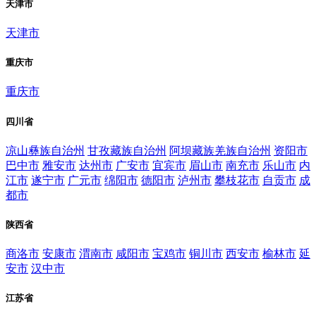
天津市
天津市
重庆市
重庆市
四川省
凉山彝族自治州
甘孜藏族自治州
阿坝藏族羌族自治州
资阳市
巴中市
雅安市
达州市
广安市
宜宾市
眉山市
南充市
乐山市
内
江市
遂宁市
广元市
绵阳市
德阳市
泸州市
攀枝花市
自贡市
成
都市
陕西省
商洛市
安康市
渭南市
咸阳市
宝鸡市
铜川市
西安市
榆林市
延
安市
汉中市
江苏省