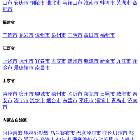
山市
安庆市
铜陵市
淮北市
马鞍山市
淮南市
蚌埠市
芜湖市
合
肥市
福建省
宁德市
龙岩市
漳州市
泉州市
三明市
莆田市
福州市
江西省
上饶市
抚州市
宜春市
吉安市
赣州市
鹰潭市
新余市
九江市
萍
乡市
景德镇市
南昌市
山东省
菏泽市
滨州市
聊城市
德州市
临沂市
莱芜市
日照市
威海市
泰
安市
济宁市
潍坊市
烟台市
东营市
枣庄市
淄博市
青岛市
济南
市
内蒙古自治区
阿拉善盟
锡林郭勒盟
乌兰察布市
巴彦淖尔市
呼伦贝尔市
鄂
尔多斯市
通辽市
乌海市
包头市
呼和浩特市
兴安盟市
赤峰市