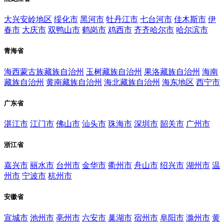
大兴安岭地区
绥化市
黑河市
牡丹江市
七台河市
佳木斯市
伊
春市
大庆市
双鸭山市
鹤岗市
鸡西市
齐齐哈尔市
哈尔滨市
青海省
海西蒙古族藏族自治州
玉树藏族自治州
果洛藏族自治州
海南
藏族自治州
黄南藏族自治州
海北藏族自治州
海东地区
西宁市
广东省
湛江市
江门市
佛山市
汕头市
珠海市
深圳市
韶关市
广州市
浙江省
嘉兴市
丽水市
台州市
金华市
衢州市
舟山市
绍兴市
湖州市
温
州市
宁波市
杭州市
安徽省
宣城市
池州市
亳州市
六安市
巢湖市
宿州市
阜阳市
滁州市
黄