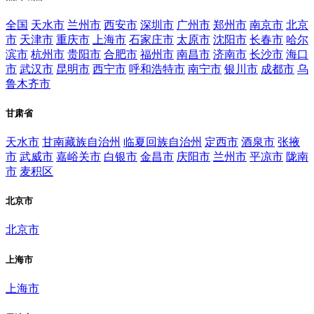
全国
天水市
兰州市
西安市
深圳市
广州市
郑州市
南京市
北京
市
天津市
重庆市
上海市
石家庄市
太原市
沈阳市
长春市
哈尔
滨市
杭州市
贵阳市
合肥市
福州市
南昌市
济南市
长沙市
海口
市
武汉市
昆明市
西宁市
呼和浩特市
南宁市
银川市
成都市
乌
鲁木齐市
甘肃省
天水市
甘南藏族自治州
临夏回族自治州
定西市
酒泉市
张掖
市
武威市
嘉峪关市
白银市
金昌市
庆阳市
兰州市
平凉市
陇南
市
麦积区
北京市
北京市
上海市
上海市