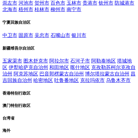
崇左市
河池市
贺州市
百色市
玉林市
贵港市
钦州市
防城港市
北海市
梧州市
桂林市
柳州市
南宁市
宁夏回族自治区
中卫市
固原市
吴忠市
石嘴山市
银川市
新疆维吾尔自治区
五家渠市
图木舒克市
阿拉尔市
石河子市
阿勒泰地区
塔城地
区
伊犁哈萨克自治州
和田地区
喀什地区
克孜勒苏柯尔克孜自
治州
阿克苏地区
巴音郭楞蒙古自治州
博尔塔拉蒙古自治州
昌
吉回族自治州
哈密地区
吐鲁番地区
克拉玛依市
乌鲁木齐市
香港特别行政区
澳门特别行政区
台湾省
海外