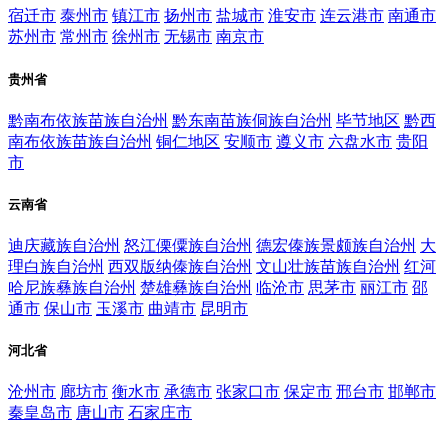
宿迁市
泰州市
镇江市
扬州市
盐城市
淮安市
连云港市
南通市
苏州市
常州市
徐州市
无锡市
南京市
贵州省
黔南布依族苗族自治州
黔东南苗族侗族自治州
毕节地区
黔西
南布依族苗族自治州
铜仁地区
安顺市
遵义市
六盘水市
贵阳
市
云南省
迪庆藏族自治州
怒江傈僳族自治州
德宏傣族景颇族自治州
大
理白族自治州
西双版纳傣族自治州
文山壮族苗族自治州
红河
哈尼族彝族自治州
楚雄彝族自治州
临沧市
思茅市
丽江市
邵
通市
保山市
玉溪市
曲靖市
昆明市
河北省
沧州市
廊坊市
衡水市
承德市
张家口市
保定市
邢台市
邯郸市
秦皇岛市
唐山市
石家庄市