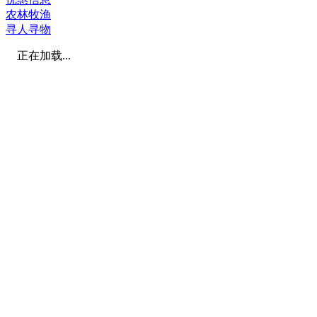
农林牧渔
寻人寻物
正在加载...