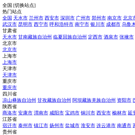
全国
[
切换站点
]
热门站点
全国
天水市
兰州市
西安市
深圳市
广州市
郑州市
南京市
北京
武汉市
昆明市
西宁市
呼和浩特市
南宁市
银川市
成都市
乌鲁
甘肃省
天水市
甘南藏族自治州
临夏回族自治州
定西市
酒泉市
张掖市
北京市
北京市
上海市
上海市
天津市
天津市
重庆市
重庆市
四川省
凉山彝族自治州
甘孜藏族自治州
阿坝藏族羌族自治州
资阳市
陕西省
商洛市
安康市
渭南市
咸阳市
宝鸡市
铜川市
西安市
榆林市
延
江苏省
宿迁市
泰州市
镇江市
扬州市
盐城市
淮安市
连云港市
南通市
贵州省