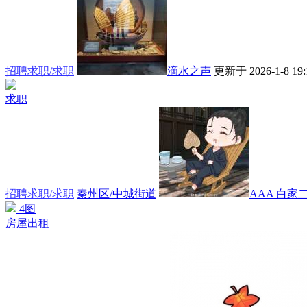
招聘求职/求职
滴水之声
更新于 2026-1-8 19:
求职
招聘求职/求职
秦州区/中城街道
AAA 白家
4图
房屋出租