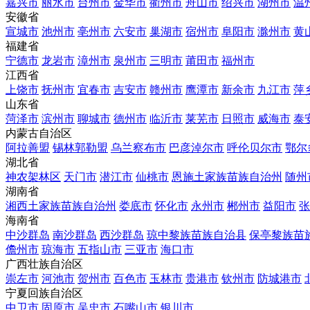
嘉兴市
丽水市
台州市
金华市
衢州市
舟山市
绍兴市
湖州市
温
安徽省
宣城市
池州市
亳州市
六安市
巢湖市
宿州市
阜阳市
滁州市
黄
福建省
宁德市
龙岩市
漳州市
泉州市
三明市
莆田市
福州市
江西省
上饶市
抚州市
宜春市
吉安市
赣州市
鹰潭市
新余市
九江市
萍
山东省
菏泽市
滨州市
聊城市
德州市
临沂市
莱芜市
日照市
威海市
泰
内蒙古自治区
阿拉善盟
锡林郭勒盟
乌兰察布市
巴彦淖尔市
呼伦贝尔市
鄂尔
湖北省
神农架林区
天门市
潜江市
仙桃市
恩施土家族苗族自治州
随州
湖南省
湘西土家族苗族自治州
娄底市
怀化市
永州市
郴州市
益阳市
张
海南省
中沙群岛
南沙群岛
西沙群岛
琼中黎族苗族自治县
保亭黎族苗
儋州市
琼海市
五指山市
三亚市
海口市
广西壮族自治区
崇左市
河池市
贺州市
百色市
玉林市
贵港市
钦州市
防城港市
宁夏回族自治区
中卫市
固原市
吴忠市
石嘴山市
银川市