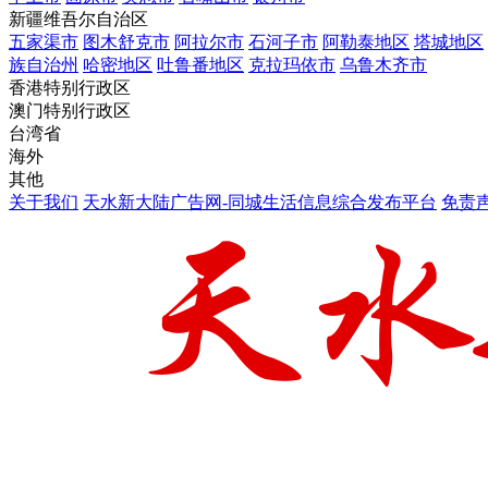
新疆维吾尔自治区
五家渠市
图木舒克市
阿拉尔市
石河子市
阿勒泰地区
塔城地区
族自治州
哈密地区
吐鲁番地区
克拉玛依市
乌鲁木齐市
香港特别行政区
澳门特别行政区
台湾省
海外
其他
关于我们
天水新大陆广告网-同城生活信息综合发布平台
免责