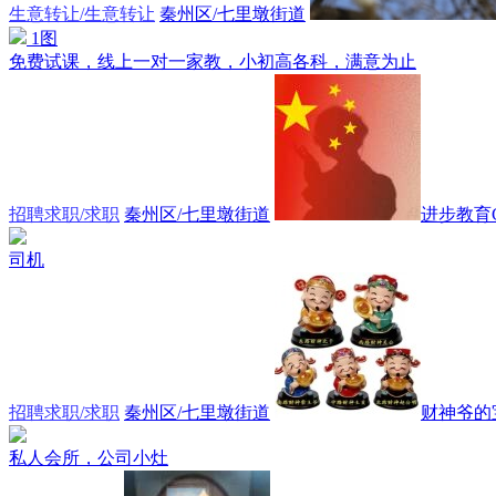
生意转让/生意转让
秦州区/七里墩街道
1图
免费试课，线上一对一家教，小初高各科，满意为止
招聘求职/求职
秦州区/七里墩街道
进步教育CH
司机
招聘求职/求职
秦州区/七里墩街道
财神爷的
私人会所，公司小灶