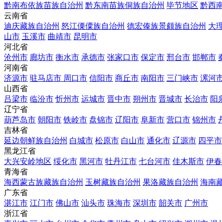
黔南布依族苗族自治州
黔东南苗族侗族自治州
毕节地区
黔西
云南省
迪庆藏族自治州
怒江傈僳族自治州
德宏傣族景颇族自治州
大
山市
玉溪市
曲靖市
昆明市
河北省
沧州市
廊坊市
衡水市
承德市
张家口市
保定市
邢台市
邯郸市
河南省
济源市
驻马店市
周口市
信阳市
商丘市
南阳市
三门峡市
漯河
山西省
吕梁市
临汾市
忻州市
运城市
晋中市
朔州市
晋城市
长治市
阳
辽宁省
葫芦岛市
朝阳市
铁岭市
盘锦市
辽阳市
阜新市
营口市
锦州市
吉林省
延边朝鲜族自治州
白城市
松原市
白山市
通化市
辽源市
四平市
黑龙江省
大兴安岭地区
绥化市
黑河市
牡丹江市
七台河市
佳木斯市
伊春
青海省
海西蒙古族藏族自治州
玉树藏族自治州
果洛藏族自治州
海南
广东省
湛江市
江门市
佛山市
汕头市
珠海市
深圳市
韶关市
广州市
浙江省