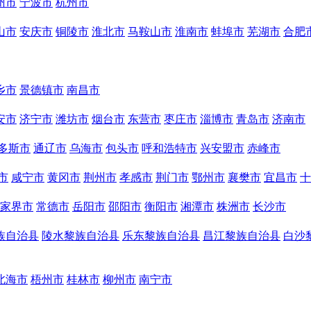
州市
宁波市
杭州市
山市
安庆市
铜陵市
淮北市
马鞍山市
淮南市
蚌埠市
芜湖市
合肥
乡市
景德镇市
南昌市
安市
济宁市
潍坊市
烟台市
东营市
枣庄市
淄博市
青岛市
济南市
多斯市
通辽市
乌海市
包头市
呼和浩特市
兴安盟市
赤峰市
市
咸宁市
黄冈市
荆州市
孝感市
荆门市
鄂州市
襄樊市
宜昌市
十
家界市
常德市
岳阳市
邵阳市
衡阳市
湘潭市
株洲市
长沙市
族自治县
陵水黎族自治县
乐东黎族自治县
昌江黎族自治县
白沙
北海市
梧州市
桂林市
柳州市
南宁市