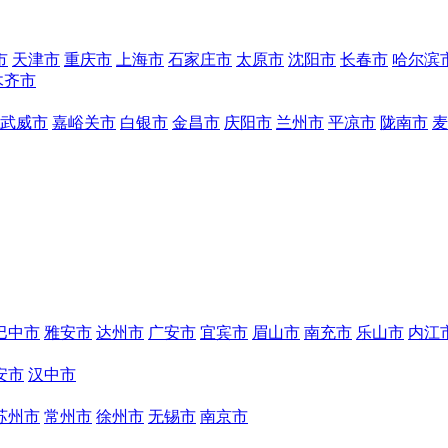
市
天津市
重庆市
上海市
石家庄市
太原市
沈阳市
长春市
哈尔滨
木齐市
武威市
嘉峪关市
白银市
金昌市
庆阳市
兰州市
平凉市
陇南市
麦
巴中市
雅安市
达州市
广安市
宜宾市
眉山市
南充市
乐山市
内江
安市
汉中市
苏州市
常州市
徐州市
无锡市
南京市