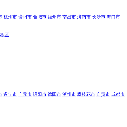
市
杭州市
贵阳市
合肥市
福州市
南昌市
济南市
长沙市
海口市
积区
市
遂宁市
广元市
绵阳市
德阳市
泸州市
攀枝花市
自贡市
成都市