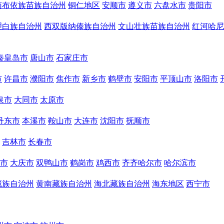
南布依族苗族自治州
铜仁地区
安顺市
遵义市
六盘水市
贵阳市
理白族自治州
西双版纳傣族自治州
文山壮族苗族自治州
红河哈尼
秦皇岛市
唐山市
石家庄市
市
许昌市
濮阳市
焦作市
新乡市
鹤壁市
安阳市
平顶山市
洛阳市
泉市
大同市
太原市
丹东市
本溪市
鞍山市
大连市
沈阳市
抚顺市
吉林市
长春市
市
大庆市
双鸭山市
鹤岗市
鸡西市
齐齐哈尔市
哈尔滨市
藏族自治州
黄南藏族自治州
海北藏族自治州
海东地区
西宁市