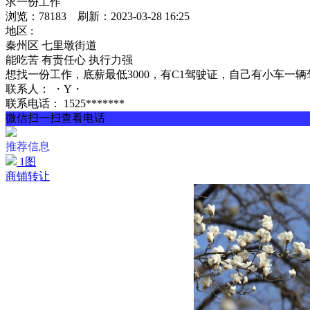
求一份工作
浏览：78183 刷新：2023-03-28 16:25
地区 :
秦州区 七里墩街道
能吃苦
有责任心
执行力强
想找一份工作，底薪最低3000，有C1驾驶证，自己有小车
联系人：
・Y・
联系电话：
1525*******
微信扫一扫查看电话
推荐信息
1图
商铺转让