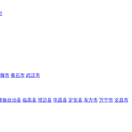
市
堰市
黄石市
武汉市
黎族自治县
临高县
澄迈县
屯昌县
定安县
东方市
万宁市
文昌市