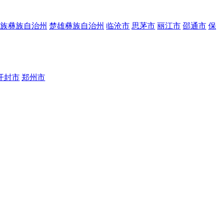
族彝族自治州
楚雄彝族自治州
临沧市
思茅市
丽江市
邵通市
保
开封市
郑州市