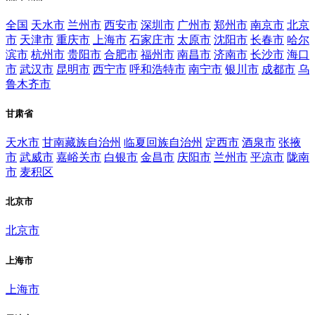
全国
天水市
兰州市
西安市
深圳市
广州市
郑州市
南京市
北京
市
天津市
重庆市
上海市
石家庄市
太原市
沈阳市
长春市
哈尔
滨市
杭州市
贵阳市
合肥市
福州市
南昌市
济南市
长沙市
海口
市
武汉市
昆明市
西宁市
呼和浩特市
南宁市
银川市
成都市
乌
鲁木齐市
甘肃省
天水市
甘南藏族自治州
临夏回族自治州
定西市
酒泉市
张掖
市
武威市
嘉峪关市
白银市
金昌市
庆阳市
兰州市
平凉市
陇南
市
麦积区
北京市
北京市
上海市
上海市