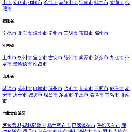
山市
安庆市
铜陵市
淮北市
马鞍山市
淮南市
蚌埠市
芜湖市
合
肥市
福建省
宁德市
龙岩市
漳州市
泉州市
三明市
莆田市
福州市
江西省
上饶市
抚州市
宜春市
吉安市
赣州市
鹰潭市
新余市
九江市
萍
乡市
景德镇市
南昌市
山东省
菏泽市
滨州市
聊城市
德州市
临沂市
莱芜市
日照市
威海市
泰
安市
济宁市
潍坊市
烟台市
东营市
枣庄市
淄博市
青岛市
济南
市
内蒙古自治区
阿拉善盟
锡林郭勒盟
乌兰察布市
巴彦淖尔市
呼伦贝尔市
鄂
尔多斯市
通辽市
乌海市
包头市
呼和浩特市
兴安盟市
赤峰市