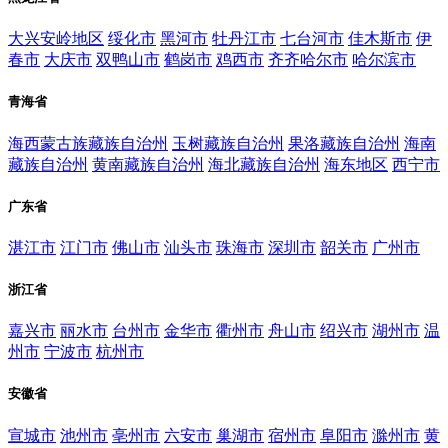
大兴安岭地区
绥化市
黑河市
牡丹江市
七台河市
佳木斯市
伊
春市
大庆市
双鸭山市
鹤岗市
鸡西市
齐齐哈尔市
哈尔滨市
青海省
海西蒙古族藏族自治州
玉树藏族自治州
果洛藏族自治州
海南
藏族自治州
黄南藏族自治州
海北藏族自治州
海东地区
西宁市
广东省
湛江市
江门市
佛山市
汕头市
珠海市
深圳市
韶关市
广州市
浙江省
嘉兴市
丽水市
台州市
金华市
衢州市
舟山市
绍兴市
湖州市
温
州市
宁波市
杭州市
安徽省
宣城市
池州市
亳州市
六安市
巢湖市
宿州市
阜阳市
滁州市
黄