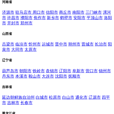
河南省
济源市
驻马店市
周口市
信阳市
商丘市
南阳市
三门峡市
漯河
市
许昌市
濮阳市
焦作市
新乡市
鹤壁市
安阳市
平顶山市
洛阳
市
开封市
郑州市
山西省
吕梁市
临汾市
忻州市
运城市
晋中市
朔州市
晋城市
长治市
阳
泉市
大同市
太原市
辽宁省
葫芦岛市
朝阳市
铁岭市
盘锦市
辽阳市
阜新市
营口市
锦州市
丹东市
本溪市
鞍山市
大连市
沈阳市
抚顺市
吉林省
延边朝鲜族自治州
白城市
松原市
白山市
通化市
辽源市
四平
市
吉林市
长春市
黑龙江省