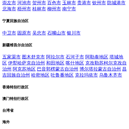
崇左市
河池市
贺州市
百色市
玉林市
贵港市
钦州市
防城港市
北海市
梧州市
桂林市
柳州市
南宁市
宁夏回族自治区
中卫市
固原市
吴忠市
石嘴山市
银川市
新疆维吾尔自治区
五家渠市
图木舒克市
阿拉尔市
石河子市
阿勒泰地区
塔城地
区
伊犁哈萨克自治州
和田地区
喀什地区
克孜勒苏柯尔克孜自
治州
阿克苏地区
巴音郭楞蒙古自治州
博尔塔拉蒙古自治州
昌
吉回族自治州
哈密地区
吐鲁番地区
克拉玛依市
乌鲁木齐市
香港特别行政区
澳门特别行政区
台湾省
海外