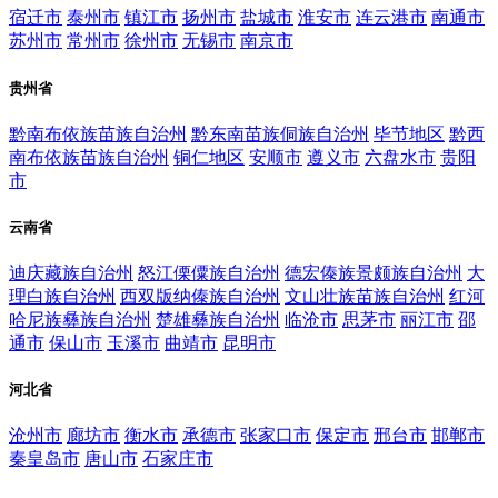
宿迁市
泰州市
镇江市
扬州市
盐城市
淮安市
连云港市
南通市
苏州市
常州市
徐州市
无锡市
南京市
贵州省
黔南布依族苗族自治州
黔东南苗族侗族自治州
毕节地区
黔西
南布依族苗族自治州
铜仁地区
安顺市
遵义市
六盘水市
贵阳
市
云南省
迪庆藏族自治州
怒江傈僳族自治州
德宏傣族景颇族自治州
大
理白族自治州
西双版纳傣族自治州
文山壮族苗族自治州
红河
哈尼族彝族自治州
楚雄彝族自治州
临沧市
思茅市
丽江市
邵
通市
保山市
玉溪市
曲靖市
昆明市
河北省
沧州市
廊坊市
衡水市
承德市
张家口市
保定市
邢台市
邯郸市
秦皇岛市
唐山市
石家庄市