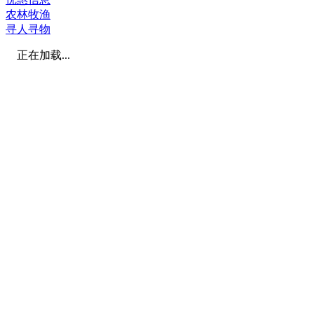
农林牧渔
寻人寻物
正在加载...