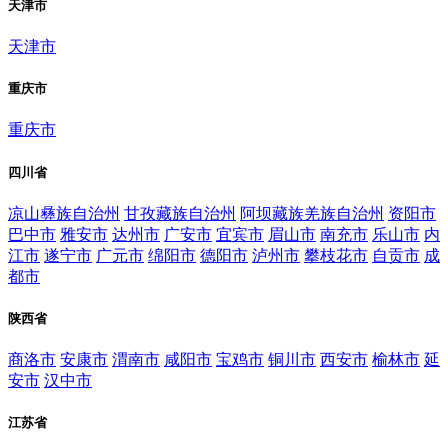
天津市
天津市
重庆市
重庆市
四川省
凉山彝族自治州
甘孜藏族自治州
阿坝藏族羌族自治州
资阳市
巴中市
雅安市
达州市
广安市
宜宾市
眉山市
南充市
乐山市
内
江市
遂宁市
广元市
绵阳市
德阳市
泸州市
攀枝花市
自贡市
成
都市
陕西省
商洛市
安康市
渭南市
咸阳市
宝鸡市
铜川市
西安市
榆林市
延
安市
汉中市
江苏省