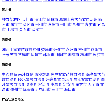
湖北省
神农架林区
天门市
潜江市
仙桃市
恩施土家族苗族自治州
随
州市
咸宁市
黄冈市
荆州市
孝感市
荆门市
鄂州市
襄樊市
宜昌
市
十堰市
黄石市
武汉市
湖南省
湘西土家族苗族自治州
娄底市
怀化市
永州市
郴州市
益阳市
张家界市
常德市
岳阳市
邵阳市
衡阳市
湘潭市
株洲市
长沙市
海南省
中沙群岛
南沙群岛
西沙群岛
琼中黎族苗族自治县
保亭黎族苗
族自治县
陵水黎族自治县
乐东黎族自治县
昌江黎族自治县
白
沙黎族自治县
临高县
澄迈县
屯昌县
定安县
东方市
万宁市
文
昌市
儋州市
琼海市
五指山市
三亚市
海口市
广西壮族自治区