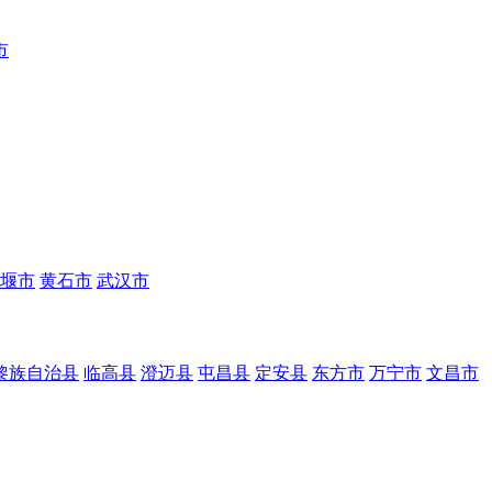
市
堰市
黄石市
武汉市
黎族自治县
临高县
澄迈县
屯昌县
定安县
东方市
万宁市
文昌市