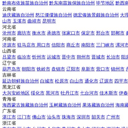
黔南布依族苗族自治州
黔东南苗族侗族自治州
毕节地区
黔西
云南省
迪庆藏族自治州
怒江傈僳族自治州
德宏傣族景颇族自治州
大
山市
玉溪市
曲靖市
昆明市
河北省
沧州市
廊坊市
衡水市
承德市
张家口市
保定市
邢台市
邯郸市
河南省
济源市
驻马店市
周口市
信阳市
商丘市
南阳市
三门峡市
漯河
山西省
吕梁市
临汾市
忻州市
运城市
晋中市
朔州市
晋城市
长治市
阳
辽宁省
葫芦岛市
朝阳市
铁岭市
盘锦市
辽阳市
阜新市
营口市
锦州市
吉林省
延边朝鲜族自治州
白城市
松原市
白山市
通化市
辽源市
四平市
黑龙江省
大兴安岭地区
绥化市
黑河市
牡丹江市
七台河市
佳木斯市
伊春
青海省
海西蒙古族藏族自治州
玉树藏族自治州
果洛藏族自治州
海南
广东省
湛江市
江门市
佛山市
汕头市
珠海市
深圳市
韶关市
广州市
浙江省