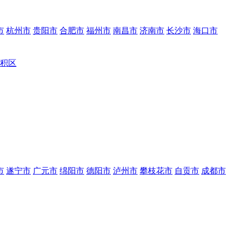
市
杭州市
贵阳市
合肥市
福州市
南昌市
济南市
长沙市
海口市
积区
市
遂宁市
广元市
绵阳市
德阳市
泸州市
攀枝花市
自贡市
成都市