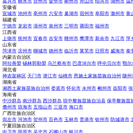
嘉兴市
丽水市
台州市
金华市
衢州市
舟山市
绍兴市
湖州市
温
安徽省
宣城市
池州市
亳州市
六安市
巢湖市
宿州市
阜阳市
滁州市
黄
福建省
宁德市
龙岩市
漳州市
泉州市
三明市
莆田市
福州市
江西省
上饶市
抚州市
宜春市
吉安市
赣州市
鹰潭市
新余市
九江市
萍
山东省
菏泽市
滨州市
聊城市
德州市
临沂市
莱芜市
日照市
威海市
泰
内蒙古自治区
阿拉善盟
锡林郭勒盟
乌兰察布市
巴彦淖尔市
呼伦贝尔市
鄂尔
湖北省
神农架林区
天门市
潜江市
仙桃市
恩施土家族苗族自治州
随州
湖南省
湘西土家族苗族自治州
娄底市
怀化市
永州市
郴州市
益阳市
张
海南省
中沙群岛
南沙群岛
西沙群岛
琼中黎族苗族自治县
保亭黎族苗
儋州市
琼海市
五指山市
三亚市
海口市
广西壮族自治区
崇左市
河池市
贺州市
百色市
玉林市
贵港市
钦州市
防城港市
宁夏回族自治区
中卫市
固原市
吴忠市
石嘴山市
银川市