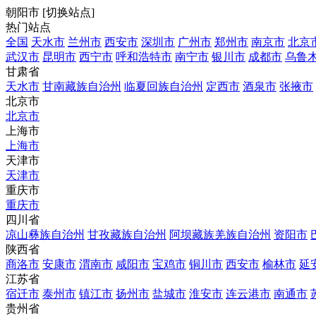
朝阳市
[
切换站点
]
热门站点
全国
天水市
兰州市
西安市
深圳市
广州市
郑州市
南京市
北京
武汉市
昆明市
西宁市
呼和浩特市
南宁市
银川市
成都市
乌鲁
甘肃省
天水市
甘南藏族自治州
临夏回族自治州
定西市
酒泉市
张掖市
北京市
北京市
上海市
上海市
天津市
天津市
重庆市
重庆市
四川省
凉山彝族自治州
甘孜藏族自治州
阿坝藏族羌族自治州
资阳市
陕西省
商洛市
安康市
渭南市
咸阳市
宝鸡市
铜川市
西安市
榆林市
延
江苏省
宿迁市
泰州市
镇江市
扬州市
盐城市
淮安市
连云港市
南通市
贵州省