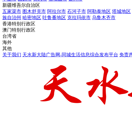
新疆维吾尔自治区
五家渠市
图木舒克市
阿拉尔市
石河子市
阿勒泰地区
塔城地区
族自治州
哈密地区
吐鲁番地区
克拉玛依市
乌鲁木齐市
香港特别行政区
澳门特别行政区
台湾省
海外
其他
关于我们
天水新大陆广告网-同城生活信息综合发布平台
免责