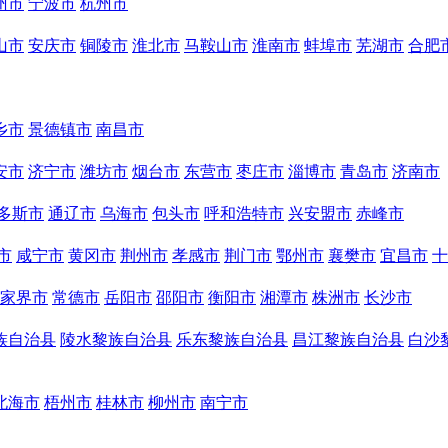
州市
宁波市
杭州市
山市
安庆市
铜陵市
淮北市
马鞍山市
淮南市
蚌埠市
芜湖市
合肥
乡市
景德镇市
南昌市
安市
济宁市
潍坊市
烟台市
东营市
枣庄市
淄博市
青岛市
济南市
多斯市
通辽市
乌海市
包头市
呼和浩特市
兴安盟市
赤峰市
市
咸宁市
黄冈市
荆州市
孝感市
荆门市
鄂州市
襄樊市
宜昌市
十
家界市
常德市
岳阳市
邵阳市
衡阳市
湘潭市
株洲市
长沙市
族自治县
陵水黎族自治县
乐东黎族自治县
昌江黎族自治县
白沙
北海市
梧州市
桂林市
柳州市
南宁市