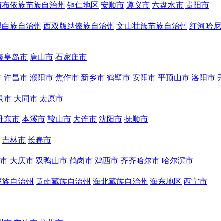
南布依族苗族自治州
铜仁地区
安顺市
遵义市
六盘水市
贵阳市
理白族自治州
西双版纳傣族自治州
文山壮族苗族自治州
红河哈尼
秦皇岛市
唐山市
石家庄市
市
许昌市
濮阳市
焦作市
新乡市
鹤壁市
安阳市
平顶山市
洛阳市
泉市
大同市
太原市
丹东市
本溪市
鞍山市
大连市
沈阳市
抚顺市
吉林市
长春市
市
大庆市
双鸭山市
鹤岗市
鸡西市
齐齐哈尔市
哈尔滨市
藏族自治州
黄南藏族自治州
海北藏族自治州
海东地区
西宁市