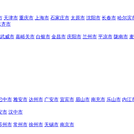
市
天津市
重庆市
上海市
石家庄市
太原市
沈阳市
长春市
哈尔滨
木齐市
武威市
嘉峪关市
白银市
金昌市
庆阳市
兰州市
平凉市
陇南市
麦
巴中市
雅安市
达州市
广安市
宜宾市
眉山市
南充市
乐山市
内江
安市
汉中市
苏州市
常州市
徐州市
无锡市
南京市