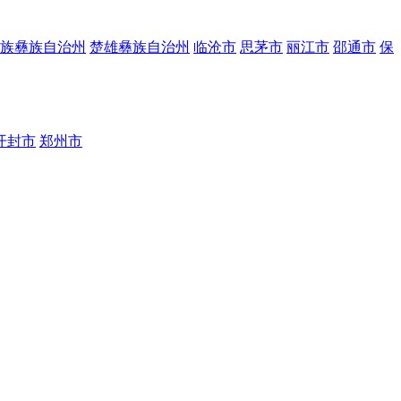
族彝族自治州
楚雄彝族自治州
临沧市
思茅市
丽江市
邵通市
保
开封市
郑州市