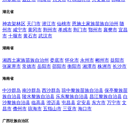
湖北省
神农架林区
天门市
潜江市
仙桃市
恩施土家族苗族自治州
随
州市
咸宁市
黄冈市
荆州市
孝感市
荆门市
鄂州市
襄樊市
宜昌
市
十堰市
黄石市
武汉市
湖南省
湘西土家族苗族自治州
娄底市
怀化市
永州市
郴州市
益阳市
张家界市
常德市
岳阳市
邵阳市
衡阳市
湘潭市
株洲市
长沙市
海南省
中沙群岛
南沙群岛
西沙群岛
琼中黎族苗族自治县
保亭黎族苗
族自治县
陵水黎族自治县
乐东黎族自治县
昌江黎族自治县
白
沙黎族自治县
临高县
澄迈县
屯昌县
定安县
东方市
万宁市
文
昌市
儋州市
琼海市
五指山市
三亚市
海口市
广西壮族自治区