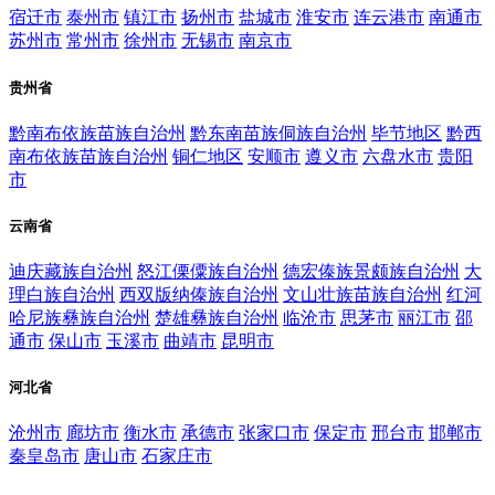
宿迁市
泰州市
镇江市
扬州市
盐城市
淮安市
连云港市
南通市
苏州市
常州市
徐州市
无锡市
南京市
贵州省
黔南布依族苗族自治州
黔东南苗族侗族自治州
毕节地区
黔西
南布依族苗族自治州
铜仁地区
安顺市
遵义市
六盘水市
贵阳
市
云南省
迪庆藏族自治州
怒江傈僳族自治州
德宏傣族景颇族自治州
大
理白族自治州
西双版纳傣族自治州
文山壮族苗族自治州
红河
哈尼族彝族自治州
楚雄彝族自治州
临沧市
思茅市
丽江市
邵
通市
保山市
玉溪市
曲靖市
昆明市
河北省
沧州市
廊坊市
衡水市
承德市
张家口市
保定市
邢台市
邯郸市
秦皇岛市
唐山市
石家庄市