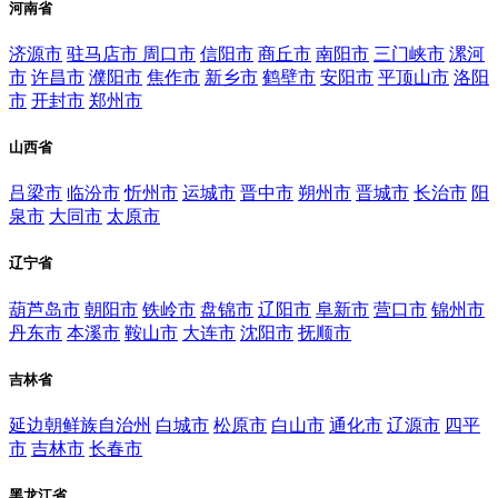
河南省
济源市
驻马店市
周口市
信阳市
商丘市
南阳市
三门峡市
漯河
市
许昌市
濮阳市
焦作市
新乡市
鹤壁市
安阳市
平顶山市
洛阳
市
开封市
郑州市
山西省
吕梁市
临汾市
忻州市
运城市
晋中市
朔州市
晋城市
长治市
阳
泉市
大同市
太原市
辽宁省
葫芦岛市
朝阳市
铁岭市
盘锦市
辽阳市
阜新市
营口市
锦州市
丹东市
本溪市
鞍山市
大连市
沈阳市
抚顺市
吉林省
延边朝鲜族自治州
白城市
松原市
白山市
通化市
辽源市
四平
市
吉林市
长春市
黑龙江省