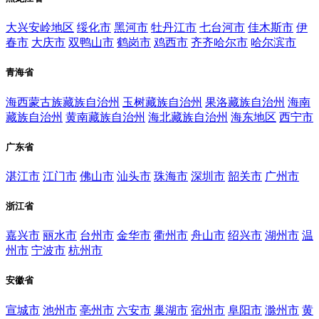
大兴安岭地区
绥化市
黑河市
牡丹江市
七台河市
佳木斯市
伊
春市
大庆市
双鸭山市
鹤岗市
鸡西市
齐齐哈尔市
哈尔滨市
青海省
海西蒙古族藏族自治州
玉树藏族自治州
果洛藏族自治州
海南
藏族自治州
黄南藏族自治州
海北藏族自治州
海东地区
西宁市
广东省
湛江市
江门市
佛山市
汕头市
珠海市
深圳市
韶关市
广州市
浙江省
嘉兴市
丽水市
台州市
金华市
衢州市
舟山市
绍兴市
湖州市
温
州市
宁波市
杭州市
安徽省
宣城市
池州市
亳州市
六安市
巢湖市
宿州市
阜阳市
滁州市
黄