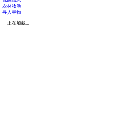
农林牧渔
寻人寻物
正在加载...