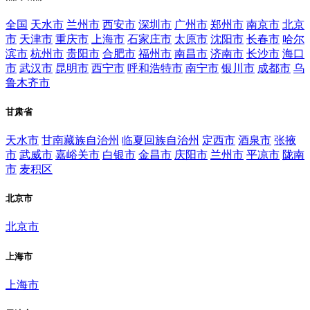
全国
天水市
兰州市
西安市
深圳市
广州市
郑州市
南京市
北京
市
天津市
重庆市
上海市
石家庄市
太原市
沈阳市
长春市
哈尔
滨市
杭州市
贵阳市
合肥市
福州市
南昌市
济南市
长沙市
海口
市
武汉市
昆明市
西宁市
呼和浩特市
南宁市
银川市
成都市
乌
鲁木齐市
甘肃省
天水市
甘南藏族自治州
临夏回族自治州
定西市
酒泉市
张掖
市
武威市
嘉峪关市
白银市
金昌市
庆阳市
兰州市
平凉市
陇南
市
麦积区
北京市
北京市
上海市
上海市