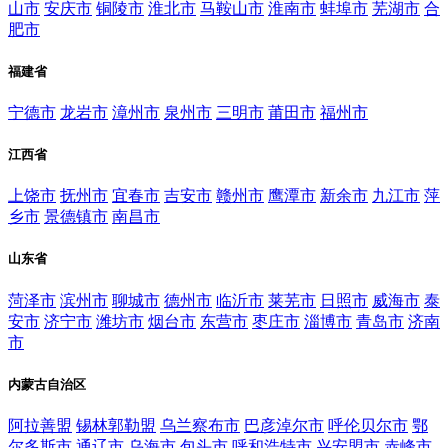
山市
安庆市
铜陵市
淮北市
马鞍山市
淮南市
蚌埠市
芜湖市
合
肥市
福建省
宁德市
龙岩市
漳州市
泉州市
三明市
莆田市
福州市
江西省
上饶市
抚州市
宜春市
吉安市
赣州市
鹰潭市
新余市
九江市
萍
乡市
景德镇市
南昌市
山东省
菏泽市
滨州市
聊城市
德州市
临沂市
莱芜市
日照市
威海市
泰
安市
济宁市
潍坊市
烟台市
东营市
枣庄市
淄博市
青岛市
济南
市
内蒙古自治区
阿拉善盟
锡林郭勒盟
乌兰察布市
巴彦淖尔市
呼伦贝尔市
鄂
尔多斯市
通辽市
乌海市
包头市
呼和浩特市
兴安盟市
赤峰市