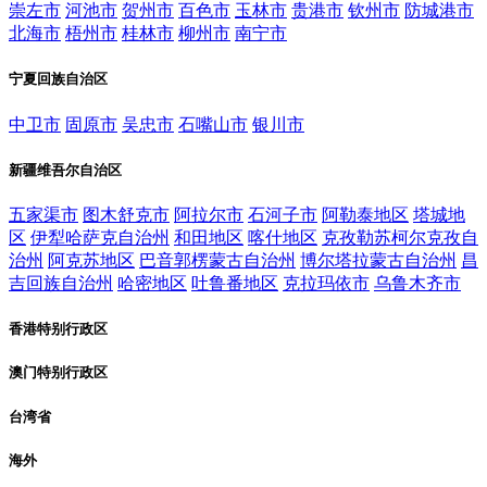
崇左市
河池市
贺州市
百色市
玉林市
贵港市
钦州市
防城港市
北海市
梧州市
桂林市
柳州市
南宁市
宁夏回族自治区
中卫市
固原市
吴忠市
石嘴山市
银川市
新疆维吾尔自治区
五家渠市
图木舒克市
阿拉尔市
石河子市
阿勒泰地区
塔城地
区
伊犁哈萨克自治州
和田地区
喀什地区
克孜勒苏柯尔克孜自
治州
阿克苏地区
巴音郭楞蒙古自治州
博尔塔拉蒙古自治州
昌
吉回族自治州
哈密地区
吐鲁番地区
克拉玛依市
乌鲁木齐市
香港特别行政区
澳门特别行政区
台湾省
海外