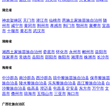
湖北省
神农架林区
天门市
潜江市
仙桃市
恩施土家族苗族自治州
随
州市
咸宁市
黄冈市
荆州市
孝感市
荆门市
鄂州市
襄樊市
宜昌
市
十堰市
黄石市
武汉市
湖南省
湘西土家族苗族自治州
娄底市
怀化市
永州市
郴州市
益阳市
张家界市
常德市
岳阳市
邵阳市
衡阳市
湘潭市
株洲市
长沙市
海南省
中沙群岛
南沙群岛
西沙群岛
琼中黎族苗族自治县
保亭黎族苗
族自治县
陵水黎族自治县
乐东黎族自治县
昌江黎族自治县
白
沙黎族自治县
临高县
澄迈县
屯昌县
定安县
东方市
万宁市
文
昌市
儋州市
琼海市
五指山市
三亚市
海口市
广西壮族自治区