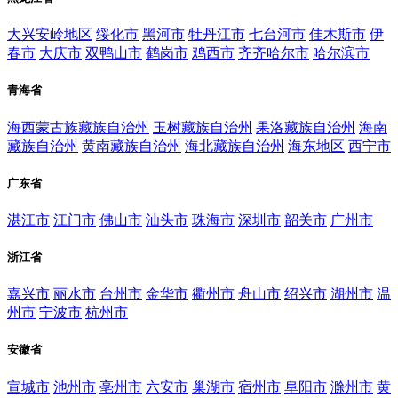
大兴安岭地区
绥化市
黑河市
牡丹江市
七台河市
佳木斯市
伊
春市
大庆市
双鸭山市
鹤岗市
鸡西市
齐齐哈尔市
哈尔滨市
青海省
海西蒙古族藏族自治州
玉树藏族自治州
果洛藏族自治州
海南
藏族自治州
黄南藏族自治州
海北藏族自治州
海东地区
西宁市
广东省
湛江市
江门市
佛山市
汕头市
珠海市
深圳市
韶关市
广州市
浙江省
嘉兴市
丽水市
台州市
金华市
衢州市
舟山市
绍兴市
湖州市
温
州市
宁波市
杭州市
安徽省
宣城市
池州市
亳州市
六安市
巢湖市
宿州市
阜阳市
滁州市
黄