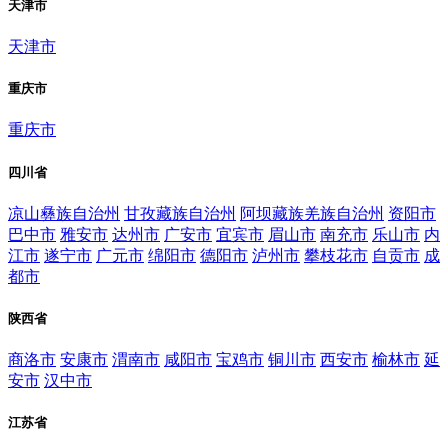
天津市
天津市
重庆市
重庆市
四川省
凉山彝族自治州
甘孜藏族自治州
阿坝藏族羌族自治州
资阳市
巴中市
雅安市
达州市
广安市
宜宾市
眉山市
南充市
乐山市
内
江市
遂宁市
广元市
绵阳市
德阳市
泸州市
攀枝花市
自贡市
成
都市
陕西省
商洛市
安康市
渭南市
咸阳市
宝鸡市
铜川市
西安市
榆林市
延
安市
汉中市
江苏省