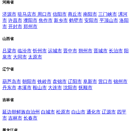
河南省
济源市
驻马店市
周口市
信阳市
商丘市
南阳市
三门峡市
漯河
市
许昌市
濮阳市
焦作市
新乡市
鹤壁市
安阳市
平顶山市
洛阳
市
开封市
郑州市
山西省
吕梁市
临汾市
忻州市
运城市
晋中市
朔州市
晋城市
长治市
阳
泉市
大同市
太原市
辽宁省
葫芦岛市
朝阳市
铁岭市
盘锦市
辽阳市
阜新市
营口市
锦州市
丹东市
本溪市
鞍山市
大连市
沈阳市
抚顺市
吉林省
延边朝鲜族自治州
白城市
松原市
白山市
通化市
辽源市
四平
市
吉林市
长春市
黑龙江省