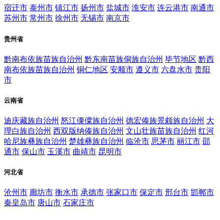
宿迁市
泰州市
镇江市
扬州市
盐城市
淮安市
连云港市
南通市
苏州市
常州市
徐州市
无锡市
南京市
贵州省
黔南布依族苗族自治州
黔东南苗族侗族自治州
毕节地区
黔西
南布依族苗族自治州
铜仁地区
安顺市
遵义市
六盘水市
贵阳
市
云南省
迪庆藏族自治州
怒江傈僳族自治州
德宏傣族景颇族自治州
大
理白族自治州
西双版纳傣族自治州
文山壮族苗族自治州
红河
哈尼族彝族自治州
楚雄彝族自治州
临沧市
思茅市
丽江市
邵
通市
保山市
玉溪市
曲靖市
昆明市
河北省
沧州市
廊坊市
衡水市
承德市
张家口市
保定市
邢台市
邯郸市
秦皇岛市
唐山市
石家庄市