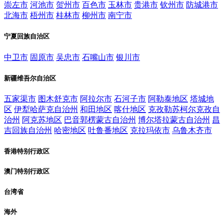
崇左市
河池市
贺州市
百色市
玉林市
贵港市
钦州市
防城港市
北海市
梧州市
桂林市
柳州市
南宁市
宁夏回族自治区
中卫市
固原市
吴忠市
石嘴山市
银川市
新疆维吾尔自治区
五家渠市
图木舒克市
阿拉尔市
石河子市
阿勒泰地区
塔城地
区
伊犁哈萨克自治州
和田地区
喀什地区
克孜勒苏柯尔克孜自
治州
阿克苏地区
巴音郭楞蒙古自治州
博尔塔拉蒙古自治州
昌
吉回族自治州
哈密地区
吐鲁番地区
克拉玛依市
乌鲁木齐市
香港特别行政区
澳门特别行政区
台湾省
海外