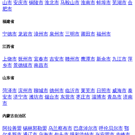
山市
安庆市
铜陵市
淮北市
马鞍山市
淮南市
蚌埠市
芜湖市
合
肥市
福建省
宁德市
龙岩市
漳州市
泉州市
三明市
莆田市
福州市
江西省
上饶市
抚州市
宜春市
吉安市
赣州市
鹰潭市
新余市
九江市
萍
乡市
景德镇市
南昌市
山东省
菏泽市
滨州市
聊城市
德州市
临沂市
莱芜市
日照市
威海市
泰
安市
济宁市
潍坊市
烟台市
东营市
枣庄市
淄博市
青岛市
济南
市
内蒙古自治区
阿拉善盟
锡林郭勒盟
乌兰察布市
巴彦淖尔市
呼伦贝尔市
鄂
尔多斯市
通辽市
乌海市
包头市
呼和浩特市
兴安盟市
赤峰市