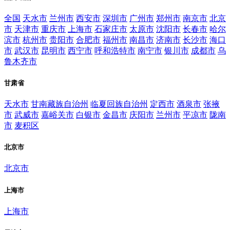
全国
天水市
兰州市
西安市
深圳市
广州市
郑州市
南京市
北京
市
天津市
重庆市
上海市
石家庄市
太原市
沈阳市
长春市
哈尔
滨市
杭州市
贵阳市
合肥市
福州市
南昌市
济南市
长沙市
海口
市
武汉市
昆明市
西宁市
呼和浩特市
南宁市
银川市
成都市
乌
鲁木齐市
甘肃省
天水市
甘南藏族自治州
临夏回族自治州
定西市
酒泉市
张掖
市
武威市
嘉峪关市
白银市
金昌市
庆阳市
兰州市
平凉市
陇南
市
麦积区
北京市
北京市
上海市
上海市