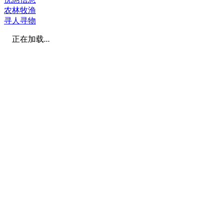
农林牧渔
寻人寻物
正在加载...