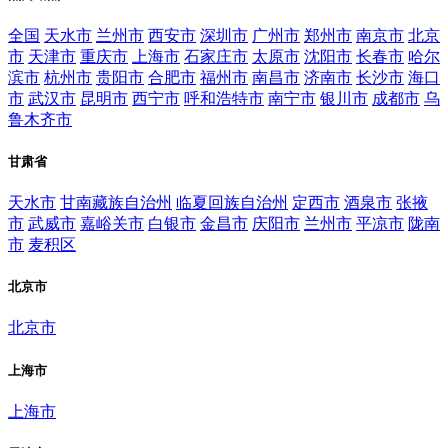
全国
天水市
兰州市
西安市
深圳市
广州市
郑州市
南京市
北京
市
天津市
重庆市
上海市
石家庄市
太原市
沈阳市
长春市
哈尔
滨市
杭州市
贵阳市
合肥市
福州市
南昌市
济南市
长沙市
海口
市
武汉市
昆明市
西宁市
呼和浩特市
南宁市
银川市
成都市
乌
鲁木齐市
甘肃省
天水市
甘南藏族自治州
临夏回族自治州
定西市
酒泉市
张掖
市
武威市
嘉峪关市
白银市
金昌市
庆阳市
兰州市
平凉市
陇南
市
麦积区
北京市
北京市
上海市
上海市