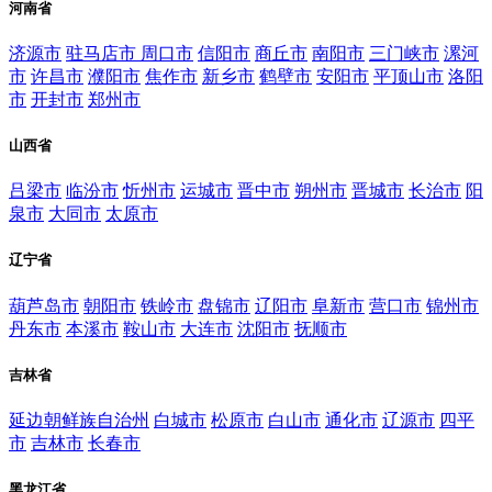
河南省
济源市
驻马店市
周口市
信阳市
商丘市
南阳市
三门峡市
漯河
市
许昌市
濮阳市
焦作市
新乡市
鹤壁市
安阳市
平顶山市
洛阳
市
开封市
郑州市
山西省
吕梁市
临汾市
忻州市
运城市
晋中市
朔州市
晋城市
长治市
阳
泉市
大同市
太原市
辽宁省
葫芦岛市
朝阳市
铁岭市
盘锦市
辽阳市
阜新市
营口市
锦州市
丹东市
本溪市
鞍山市
大连市
沈阳市
抚顺市
吉林省
延边朝鲜族自治州
白城市
松原市
白山市
通化市
辽源市
四平
市
吉林市
长春市
黑龙江省