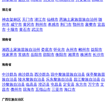
湖北省
神农架林区
天门市
潜江市
仙桃市
恩施土家族苗族自治州
随
州市
咸宁市
黄冈市
荆州市
孝感市
荆门市
鄂州市
襄樊市
宜昌
市
十堰市
黄石市
武汉市
湖南省
湘西土家族苗族自治州
娄底市
怀化市
永州市
郴州市
益阳市
张家界市
常德市
岳阳市
邵阳市
衡阳市
湘潭市
株洲市
长沙市
海南省
中沙群岛
南沙群岛
西沙群岛
琼中黎族苗族自治县
保亭黎族苗
族自治县
陵水黎族自治县
乐东黎族自治县
昌江黎族自治县
白
沙黎族自治县
临高县
澄迈县
屯昌县
定安县
东方市
万宁市
文
昌市
儋州市
琼海市
五指山市
三亚市
海口市
广西壮族自治区