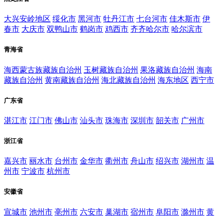
大兴安岭地区
绥化市
黑河市
牡丹江市
七台河市
佳木斯市
伊
春市
大庆市
双鸭山市
鹤岗市
鸡西市
齐齐哈尔市
哈尔滨市
青海省
海西蒙古族藏族自治州
玉树藏族自治州
果洛藏族自治州
海南
藏族自治州
黄南藏族自治州
海北藏族自治州
海东地区
西宁市
广东省
湛江市
江门市
佛山市
汕头市
珠海市
深圳市
韶关市
广州市
浙江省
嘉兴市
丽水市
台州市
金华市
衢州市
舟山市
绍兴市
湖州市
温
州市
宁波市
杭州市
安徽省
宣城市
池州市
亳州市
六安市
巢湖市
宿州市
阜阳市
滁州市
黄