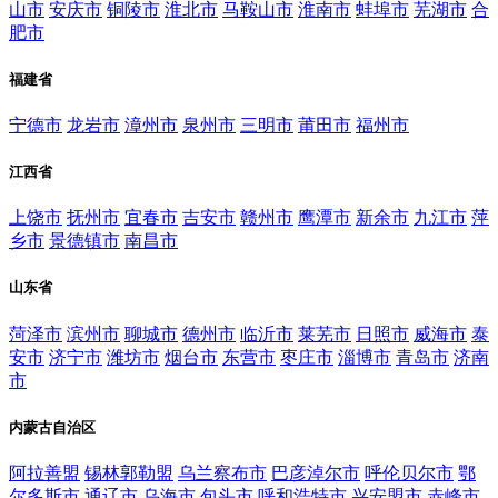
山市
安庆市
铜陵市
淮北市
马鞍山市
淮南市
蚌埠市
芜湖市
合
肥市
福建省
宁德市
龙岩市
漳州市
泉州市
三明市
莆田市
福州市
江西省
上饶市
抚州市
宜春市
吉安市
赣州市
鹰潭市
新余市
九江市
萍
乡市
景德镇市
南昌市
山东省
菏泽市
滨州市
聊城市
德州市
临沂市
莱芜市
日照市
威海市
泰
安市
济宁市
潍坊市
烟台市
东营市
枣庄市
淄博市
青岛市
济南
市
内蒙古自治区
阿拉善盟
锡林郭勒盟
乌兰察布市
巴彦淖尔市
呼伦贝尔市
鄂
尔多斯市
通辽市
乌海市
包头市
呼和浩特市
兴安盟市
赤峰市