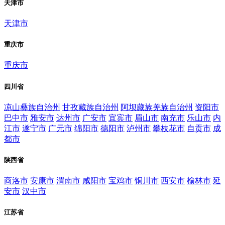
天津市
天津市
重庆市
重庆市
四川省
凉山彝族自治州
甘孜藏族自治州
阿坝藏族羌族自治州
资阳市
巴中市
雅安市
达州市
广安市
宜宾市
眉山市
南充市
乐山市
内
江市
遂宁市
广元市
绵阳市
德阳市
泸州市
攀枝花市
自贡市
成
都市
陕西省
商洛市
安康市
渭南市
咸阳市
宝鸡市
铜川市
西安市
榆林市
延
安市
汉中市
江苏省