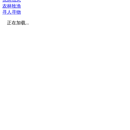
农林牧渔
寻人寻物
正在加载...