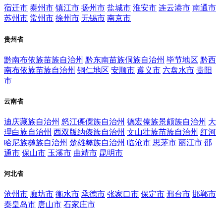
宿迁市
泰州市
镇江市
扬州市
盐城市
淮安市
连云港市
南通市
苏州市
常州市
徐州市
无锡市
南京市
贵州省
黔南布依族苗族自治州
黔东南苗族侗族自治州
毕节地区
黔西
南布依族苗族自治州
铜仁地区
安顺市
遵义市
六盘水市
贵阳
市
云南省
迪庆藏族自治州
怒江傈僳族自治州
德宏傣族景颇族自治州
大
理白族自治州
西双版纳傣族自治州
文山壮族苗族自治州
红河
哈尼族彝族自治州
楚雄彝族自治州
临沧市
思茅市
丽江市
邵
通市
保山市
玉溪市
曲靖市
昆明市
河北省
沧州市
廊坊市
衡水市
承德市
张家口市
保定市
邢台市
邯郸市
秦皇岛市
唐山市
石家庄市