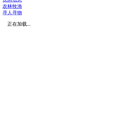
农林牧渔
寻人寻物
正在加载...