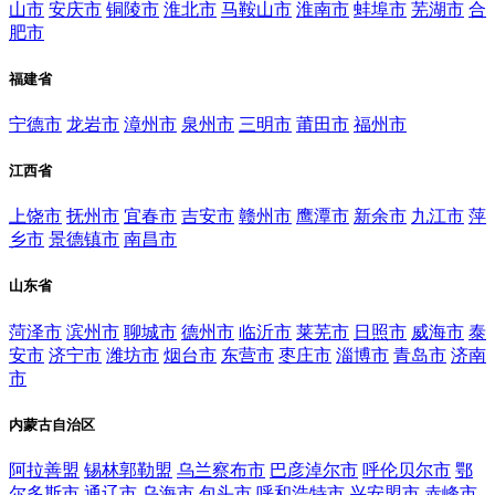
山市
安庆市
铜陵市
淮北市
马鞍山市
淮南市
蚌埠市
芜湖市
合
肥市
福建省
宁德市
龙岩市
漳州市
泉州市
三明市
莆田市
福州市
江西省
上饶市
抚州市
宜春市
吉安市
赣州市
鹰潭市
新余市
九江市
萍
乡市
景德镇市
南昌市
山东省
菏泽市
滨州市
聊城市
德州市
临沂市
莱芜市
日照市
威海市
泰
安市
济宁市
潍坊市
烟台市
东营市
枣庄市
淄博市
青岛市
济南
市
内蒙古自治区
阿拉善盟
锡林郭勒盟
乌兰察布市
巴彦淖尔市
呼伦贝尔市
鄂
尔多斯市
通辽市
乌海市
包头市
呼和浩特市
兴安盟市
赤峰市