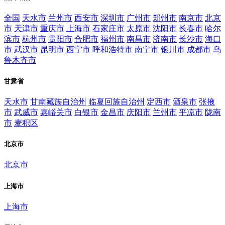
全国
天水市
兰州市
西安市
深圳市
广州市
郑州市
南京市
北京
市
天津市
重庆市
上海市
石家庄市
太原市
沈阳市
长春市
哈尔
滨市
杭州市
贵阳市
合肥市
福州市
南昌市
济南市
长沙市
海口
市
武汉市
昆明市
西宁市
呼和浩特市
南宁市
银川市
成都市
乌
鲁木齐市
甘肃省
天水市
甘南藏族自治州
临夏回族自治州
定西市
酒泉市
张掖
市
武威市
嘉峪关市
白银市
金昌市
庆阳市
兰州市
平凉市
陇南
市
麦积区
北京市
北京市
上海市
上海市