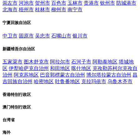
崇左市
河池市
贺州市
百色市
玉林市
贵港市
钦州市
防城港市
北海市
梧州市
桂林市
柳州市
南宁市
宁夏回族自治区
中卫市
固原市
吴忠市
石嘴山市
银川市
新疆维吾尔自治区
五家渠市
图木舒克市
阿拉尔市
石河子市
阿勒泰地区
塔城地
区
伊犁哈萨克自治州
和田地区
喀什地区
克孜勒苏柯尔克孜自
治州
阿克苏地区
巴音郭楞蒙古自治州
博尔塔拉蒙古自治州
昌
吉回族自治州
哈密地区
吐鲁番地区
克拉玛依市
乌鲁木齐市
香港特别行政区
澳门特别行政区
台湾省
海外