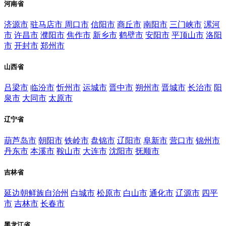
河南省
济源市
驻马店市
周口市
信阳市
商丘市
南阳市
三门峡市
漯河
市
许昌市
濮阳市
焦作市
新乡市
鹤壁市
安阳市
平顶山市
洛阳
市
开封市
郑州市
山西省
吕梁市
临汾市
忻州市
运城市
晋中市
朔州市
晋城市
长治市
阳
泉市
大同市
太原市
辽宁省
葫芦岛市
朝阳市
铁岭市
盘锦市
辽阳市
阜新市
营口市
锦州市
丹东市
本溪市
鞍山市
大连市
沈阳市
抚顺市
吉林省
延边朝鲜族自治州
白城市
松原市
白山市
通化市
辽源市
四平
市
吉林市
长春市
黑龙江省