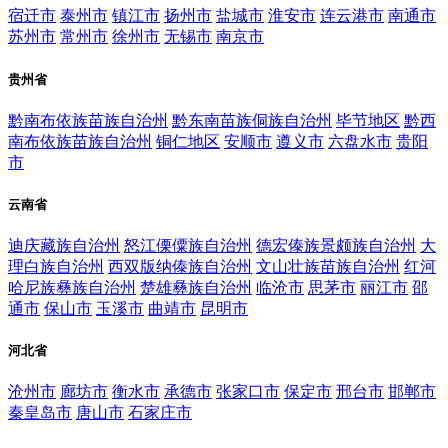
宿迁市
泰州市
镇江市
扬州市
盐城市
淮安市
连云港市
南通市
苏州市
常州市
徐州市
无锡市
南京市
贵州省
黔南布依族苗族自治州
黔东南苗族侗族自治州
毕节地区
黔西
南布依族苗族自治州
铜仁地区
安顺市
遵义市
六盘水市
贵阳
市
云南省
迪庆藏族自治州
怒江傈僳族自治州
德宏傣族景颇族自治州
大
理白族自治州
西双版纳傣族自治州
文山壮族苗族自治州
红河
哈尼族彝族自治州
楚雄彝族自治州
临沧市
思茅市
丽江市
邵
通市
保山市
玉溪市
曲靖市
昆明市
河北省
沧州市
廊坊市
衡水市
承德市
张家口市
保定市
邢台市
邯郸市
秦皇岛市
唐山市
石家庄市