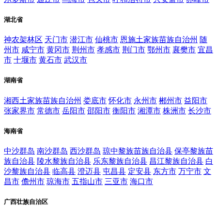
湖北省
神农架林区
天门市
潜江市
仙桃市
恩施土家族苗族自治州
随
州市
咸宁市
黄冈市
荆州市
孝感市
荆门市
鄂州市
襄樊市
宜昌
市
十堰市
黄石市
武汉市
湖南省
湘西土家族苗族自治州
娄底市
怀化市
永州市
郴州市
益阳市
张家界市
常德市
岳阳市
邵阳市
衡阳市
湘潭市
株洲市
长沙市
海南省
中沙群岛
南沙群岛
西沙群岛
琼中黎族苗族自治县
保亭黎族苗
族自治县
陵水黎族自治县
乐东黎族自治县
昌江黎族自治县
白
沙黎族自治县
临高县
澄迈县
屯昌县
定安县
东方市
万宁市
文
昌市
儋州市
琼海市
五指山市
三亚市
海口市
广西壮族自治区