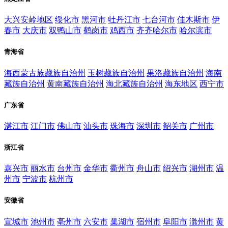
大兴安岭地区
绥化市
黑河市
牡丹江市
七台河市
佳木斯市
伊
春市
大庆市
双鸭山市
鹤岗市
鸡西市
齐齐哈尔市
哈尔滨市
青海省
海西蒙古族藏族自治州
玉树藏族自治州
果洛藏族自治州
海南
藏族自治州
黄南藏族自治州
海北藏族自治州
海东地区
西宁市
广东省
湛江市
江门市
佛山市
汕头市
珠海市
深圳市
韶关市
广州市
浙江省
嘉兴市
丽水市
台州市
金华市
衢州市
舟山市
绍兴市
湖州市
温
州市
宁波市
杭州市
安徽省
宣城市
池州市
亳州市
六安市
巢湖市
宿州市
阜阳市
滁州市
黄