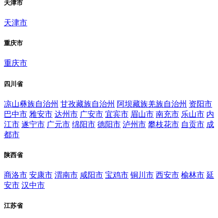
天津市
天津市
重庆市
重庆市
四川省
凉山彝族自治州
甘孜藏族自治州
阿坝藏族羌族自治州
资阳市
巴中市
雅安市
达州市
广安市
宜宾市
眉山市
南充市
乐山市
内
江市
遂宁市
广元市
绵阳市
德阳市
泸州市
攀枝花市
自贡市
成
都市
陕西省
商洛市
安康市
渭南市
咸阳市
宝鸡市
铜川市
西安市
榆林市
延
安市
汉中市
江苏省