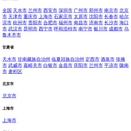
全国
天水市
兰州市
西安市
深圳市
广州市
郑州市
南京市
北京
市
天津市
重庆市
上海市
石家庄市
太原市
沈阳市
长春市
哈尔
滨市
杭州市
贵阳市
合肥市
福州市
南昌市
济南市
长沙市
海口
市
武汉市
昆明市
西宁市
呼和浩特市
南宁市
银川市
成都市
乌
鲁木齐市
甘肃省
天水市
甘南藏族自治州
临夏回族自治州
定西市
酒泉市
张掖
市
武威市
嘉峪关市
白银市
金昌市
庆阳市
兰州市
平凉市
陇南
市
麦积区
北京市
北京市
上海市
上海市