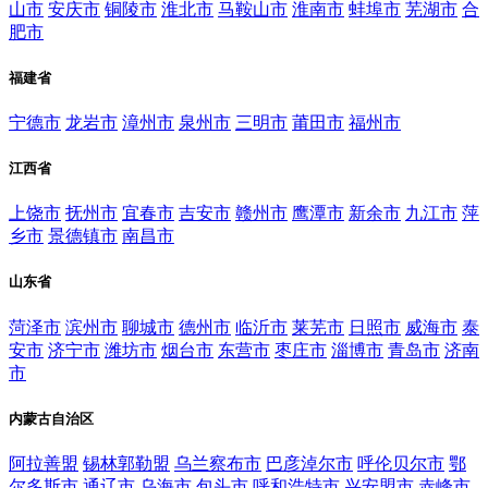
山市
安庆市
铜陵市
淮北市
马鞍山市
淮南市
蚌埠市
芜湖市
合
肥市
福建省
宁德市
龙岩市
漳州市
泉州市
三明市
莆田市
福州市
江西省
上饶市
抚州市
宜春市
吉安市
赣州市
鹰潭市
新余市
九江市
萍
乡市
景德镇市
南昌市
山东省
菏泽市
滨州市
聊城市
德州市
临沂市
莱芜市
日照市
威海市
泰
安市
济宁市
潍坊市
烟台市
东营市
枣庄市
淄博市
青岛市
济南
市
内蒙古自治区
阿拉善盟
锡林郭勒盟
乌兰察布市
巴彦淖尔市
呼伦贝尔市
鄂
尔多斯市
通辽市
乌海市
包头市
呼和浩特市
兴安盟市
赤峰市