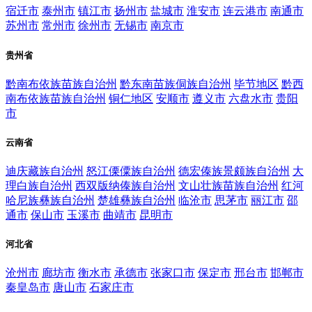
宿迁市
泰州市
镇江市
扬州市
盐城市
淮安市
连云港市
南通市
苏州市
常州市
徐州市
无锡市
南京市
贵州省
黔南布依族苗族自治州
黔东南苗族侗族自治州
毕节地区
黔西
南布依族苗族自治州
铜仁地区
安顺市
遵义市
六盘水市
贵阳
市
云南省
迪庆藏族自治州
怒江傈僳族自治州
德宏傣族景颇族自治州
大
理白族自治州
西双版纳傣族自治州
文山壮族苗族自治州
红河
哈尼族彝族自治州
楚雄彝族自治州
临沧市
思茅市
丽江市
邵
通市
保山市
玉溪市
曲靖市
昆明市
河北省
沧州市
廊坊市
衡水市
承德市
张家口市
保定市
邢台市
邯郸市
秦皇岛市
唐山市
石家庄市