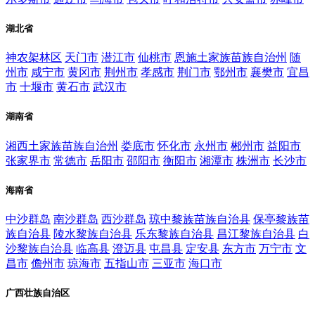
湖北省
神农架林区
天门市
潜江市
仙桃市
恩施土家族苗族自治州
随
州市
咸宁市
黄冈市
荆州市
孝感市
荆门市
鄂州市
襄樊市
宜昌
市
十堰市
黄石市
武汉市
湖南省
湘西土家族苗族自治州
娄底市
怀化市
永州市
郴州市
益阳市
张家界市
常德市
岳阳市
邵阳市
衡阳市
湘潭市
株洲市
长沙市
海南省
中沙群岛
南沙群岛
西沙群岛
琼中黎族苗族自治县
保亭黎族苗
族自治县
陵水黎族自治县
乐东黎族自治县
昌江黎族自治县
白
沙黎族自治县
临高县
澄迈县
屯昌县
定安县
东方市
万宁市
文
昌市
儋州市
琼海市
五指山市
三亚市
海口市
广西壮族自治区