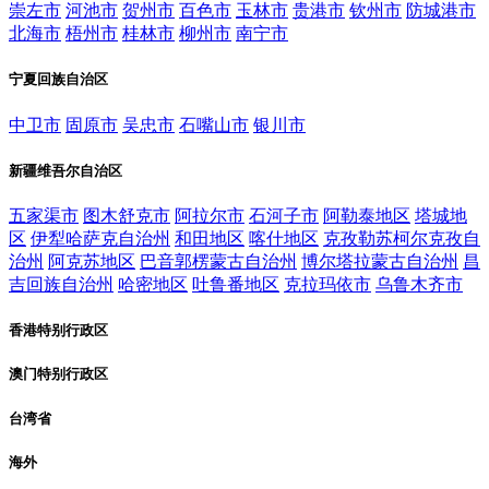
崇左市
河池市
贺州市
百色市
玉林市
贵港市
钦州市
防城港市
北海市
梧州市
桂林市
柳州市
南宁市
宁夏回族自治区
中卫市
固原市
吴忠市
石嘴山市
银川市
新疆维吾尔自治区
五家渠市
图木舒克市
阿拉尔市
石河子市
阿勒泰地区
塔城地
区
伊犁哈萨克自治州
和田地区
喀什地区
克孜勒苏柯尔克孜自
治州
阿克苏地区
巴音郭楞蒙古自治州
博尔塔拉蒙古自治州
昌
吉回族自治州
哈密地区
吐鲁番地区
克拉玛依市
乌鲁木齐市
香港特别行政区
澳门特别行政区
台湾省
海外