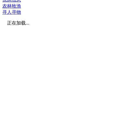
农林牧渔
寻人寻物
正在加载...