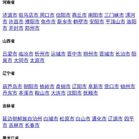
河南省
济源市
驻马店市
周口市
信阳市
商丘市
南阳市
三门峡市
漯河
市
许昌市
濮阳市
焦作市
新乡市
鹤壁市
安阳市
平顶山市
洛阳
市
开封市
郑州市
山西省
吕梁市
临汾市
忻州市
运城市
晋中市
朔州市
晋城市
长治市
阳
泉市
大同市
太原市
辽宁省
葫芦岛市
朝阳市
铁岭市
盘锦市
辽阳市
阜新市
营口市
锦州市
丹东市
本溪市
鞍山市
大连市
沈阳市
抚顺市
吉林省
延边朝鲜族自治州
白城市
松原市
白山市
通化市
辽源市
四平
市
吉林市
长春市
黑龙江省