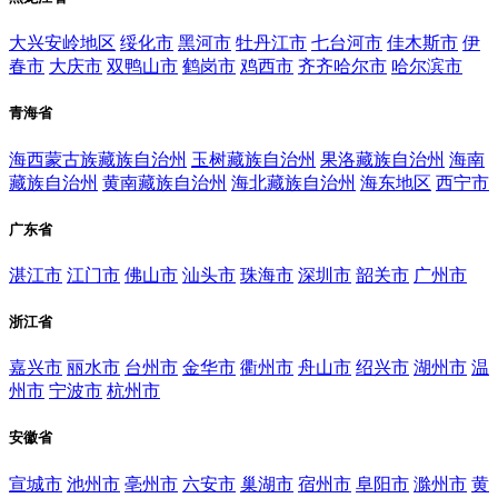
大兴安岭地区
绥化市
黑河市
牡丹江市
七台河市
佳木斯市
伊
春市
大庆市
双鸭山市
鹤岗市
鸡西市
齐齐哈尔市
哈尔滨市
青海省
海西蒙古族藏族自治州
玉树藏族自治州
果洛藏族自治州
海南
藏族自治州
黄南藏族自治州
海北藏族自治州
海东地区
西宁市
广东省
湛江市
江门市
佛山市
汕头市
珠海市
深圳市
韶关市
广州市
浙江省
嘉兴市
丽水市
台州市
金华市
衢州市
舟山市
绍兴市
湖州市
温
州市
宁波市
杭州市
安徽省
宣城市
池州市
亳州市
六安市
巢湖市
宿州市
阜阳市
滁州市
黄