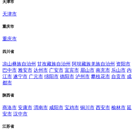
天津市
天津市
重庆市
重庆市
四川省
凉山彝族自治州
甘孜藏族自治州
阿坝藏族羌族自治州
资阳市
巴中市
雅安市
达州市
广安市
宜宾市
眉山市
南充市
乐山市
内
江市
遂宁市
广元市
绵阳市
德阳市
泸州市
攀枝花市
自贡市
成
都市
陕西省
商洛市
安康市
渭南市
咸阳市
宝鸡市
铜川市
西安市
榆林市
延
安市
汉中市
江苏省