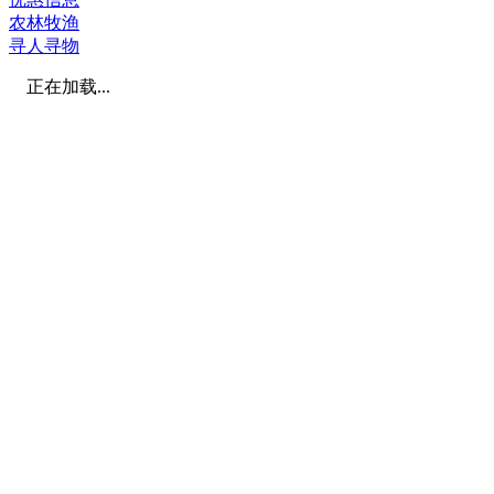
农林牧渔
寻人寻物
正在加载...