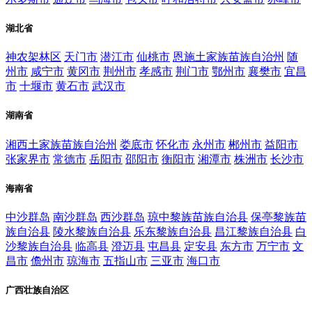
湖北省
神农架林区
天门市
潜江市
仙桃市
恩施土家族苗族自治州
随
州市
咸宁市
黄冈市
荆州市
孝感市
荆门市
鄂州市
襄樊市
宜昌
市
十堰市
黄石市
武汉市
湖南省
湘西土家族苗族自治州
娄底市
怀化市
永州市
郴州市
益阳市
张家界市
常德市
岳阳市
邵阳市
衡阳市
湘潭市
株洲市
长沙市
海南省
中沙群岛
南沙群岛
西沙群岛
琼中黎族苗族自治县
保亭黎族苗
族自治县
陵水黎族自治县
乐东黎族自治县
昌江黎族自治县
白
沙黎族自治县
临高县
澄迈县
屯昌县
定安县
东方市
万宁市
文
昌市
儋州市
琼海市
五指山市
三亚市
海口市
广西壮族自治区