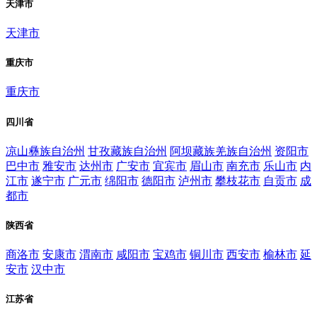
天津市
天津市
重庆市
重庆市
四川省
凉山彝族自治州
甘孜藏族自治州
阿坝藏族羌族自治州
资阳市
巴中市
雅安市
达州市
广安市
宜宾市
眉山市
南充市
乐山市
内
江市
遂宁市
广元市
绵阳市
德阳市
泸州市
攀枝花市
自贡市
成
都市
陕西省
商洛市
安康市
渭南市
咸阳市
宝鸡市
铜川市
西安市
榆林市
延
安市
汉中市
江苏省