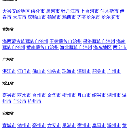
大兴安岭地区
绥化市
黑河市
牡丹江市
七台河市
佳木斯市
伊
春市
大庆市
双鸭山市
鹤岗市
鸡西市
齐齐哈尔市
哈尔滨市
青海省
海西蒙古族藏族自治州
玉树藏族自治州
果洛藏族自治州
海南
藏族自治州
黄南藏族自治州
海北藏族自治州
海东地区
西宁市
广东省
湛江市
江门市
佛山市
汕头市
珠海市
深圳市
韶关市
广州市
浙江省
嘉兴市
丽水市
台州市
金华市
衢州市
舟山市
绍兴市
湖州市
温
州市
宁波市
杭州市
安徽省
宣城市
池州市
亳州市
六安市
巢湖市
宿州市
阜阳市
滁州市
黄