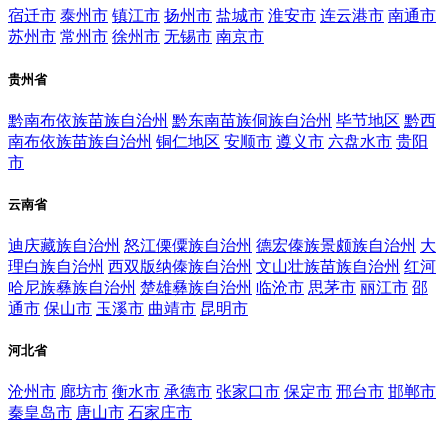
宿迁市
泰州市
镇江市
扬州市
盐城市
淮安市
连云港市
南通市
苏州市
常州市
徐州市
无锡市
南京市
贵州省
黔南布依族苗族自治州
黔东南苗族侗族自治州
毕节地区
黔西
南布依族苗族自治州
铜仁地区
安顺市
遵义市
六盘水市
贵阳
市
云南省
迪庆藏族自治州
怒江傈僳族自治州
德宏傣族景颇族自治州
大
理白族自治州
西双版纳傣族自治州
文山壮族苗族自治州
红河
哈尼族彝族自治州
楚雄彝族自治州
临沧市
思茅市
丽江市
邵
通市
保山市
玉溪市
曲靖市
昆明市
河北省
沧州市
廊坊市
衡水市
承德市
张家口市
保定市
邢台市
邯郸市
秦皇岛市
唐山市
石家庄市