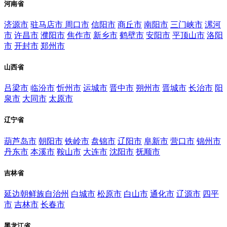
河南省
济源市
驻马店市
周口市
信阳市
商丘市
南阳市
三门峡市
漯河
市
许昌市
濮阳市
焦作市
新乡市
鹤壁市
安阳市
平顶山市
洛阳
市
开封市
郑州市
山西省
吕梁市
临汾市
忻州市
运城市
晋中市
朔州市
晋城市
长治市
阳
泉市
大同市
太原市
辽宁省
葫芦岛市
朝阳市
铁岭市
盘锦市
辽阳市
阜新市
营口市
锦州市
丹东市
本溪市
鞍山市
大连市
沈阳市
抚顺市
吉林省
延边朝鲜族自治州
白城市
松原市
白山市
通化市
辽源市
四平
市
吉林市
长春市
黑龙江省