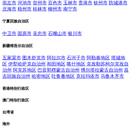
崇左市
河池市
贺州市
百色市
玉林市
贵港市
钦州市
防城港市
北海市
梧州市
桂林市
柳州市
南宁市
宁夏回族自治区
中卫市
固原市
吴忠市
石嘴山市
银川市
新疆维吾尔自治区
五家渠市
图木舒克市
阿拉尔市
石河子市
阿勒泰地区
塔城地
区
伊犁哈萨克自治州
和田地区
喀什地区
克孜勒苏柯尔克孜自
治州
阿克苏地区
巴音郭楞蒙古自治州
博尔塔拉蒙古自治州
昌
吉回族自治州
哈密地区
吐鲁番地区
克拉玛依市
乌鲁木齐市
香港特别行政区
澳门特别行政区
台湾省
海外