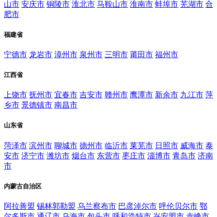
山市
安庆市
铜陵市
淮北市
马鞍山市
淮南市
蚌埠市
芜湖市
合
肥市
福建省
宁德市
龙岩市
漳州市
泉州市
三明市
莆田市
福州市
江西省
上饶市
抚州市
宜春市
吉安市
赣州市
鹰潭市
新余市
九江市
萍
乡市
景德镇市
南昌市
山东省
菏泽市
滨州市
聊城市
德州市
临沂市
莱芜市
日照市
威海市
泰
安市
济宁市
潍坊市
烟台市
东营市
枣庄市
淄博市
青岛市
济南
市
内蒙古自治区
阿拉善盟
锡林郭勒盟
乌兰察布市
巴彦淖尔市
呼伦贝尔市
鄂
尔多斯市
通辽市
乌海市
包头市
呼和浩特市
兴安盟市
赤峰市