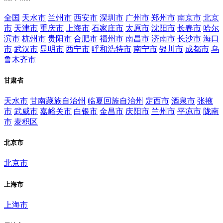
全国
天水市
兰州市
西安市
深圳市
广州市
郑州市
南京市
北京
市
天津市
重庆市
上海市
石家庄市
太原市
沈阳市
长春市
哈尔
滨市
杭州市
贵阳市
合肥市
福州市
南昌市
济南市
长沙市
海口
市
武汉市
昆明市
西宁市
呼和浩特市
南宁市
银川市
成都市
乌
鲁木齐市
甘肃省
天水市
甘南藏族自治州
临夏回族自治州
定西市
酒泉市
张掖
市
武威市
嘉峪关市
白银市
金昌市
庆阳市
兰州市
平凉市
陇南
市
麦积区
北京市
北京市
上海市
上海市