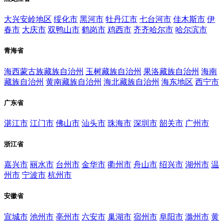
大兴安岭地区
绥化市
黑河市
牡丹江市
七台河市
佳木斯市
伊
春市
大庆市
双鸭山市
鹤岗市
鸡西市
齐齐哈尔市
哈尔滨市
青海省
海西蒙古族藏族自治州
玉树藏族自治州
果洛藏族自治州
海南
藏族自治州
黄南藏族自治州
海北藏族自治州
海东地区
西宁市
广东省
湛江市
江门市
佛山市
汕头市
珠海市
深圳市
韶关市
广州市
浙江省
嘉兴市
丽水市
台州市
金华市
衢州市
舟山市
绍兴市
湖州市
温
州市
宁波市
杭州市
安徽省
宣城市
池州市
亳州市
六安市
巢湖市
宿州市
阜阳市
滁州市
黄