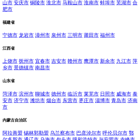
山市
安庆市
铜陵市
淮北市
马鞍山市
淮南市
蚌埠市
芜湖市
合
肥市
福建省
宁德市
龙岩市
漳州市
泉州市
三明市
莆田市
福州市
江西省
上饶市
抚州市
宜春市
吉安市
赣州市
鹰潭市
新余市
九江市
萍
乡市
景德镇市
南昌市
山东省
菏泽市
滨州市
聊城市
德州市
临沂市
莱芜市
日照市
威海市
泰
安市
济宁市
潍坊市
烟台市
东营市
枣庄市
淄博市
青岛市
济南
市
内蒙古自治区
阿拉善盟
锡林郭勒盟
乌兰察布市
巴彦淖尔市
呼伦贝尔市
鄂
尔多斯市
通辽市
乌海市
包头市
呼和浩特市
兴安盟市
赤峰市