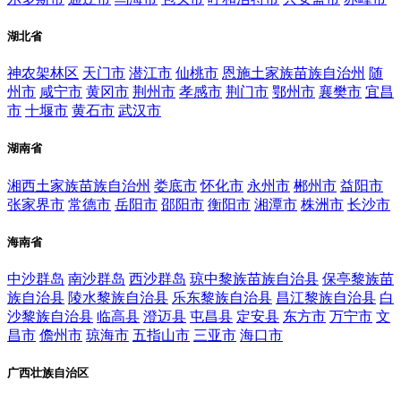
湖北省
神农架林区
天门市
潜江市
仙桃市
恩施土家族苗族自治州
随
州市
咸宁市
黄冈市
荆州市
孝感市
荆门市
鄂州市
襄樊市
宜昌
市
十堰市
黄石市
武汉市
湖南省
湘西土家族苗族自治州
娄底市
怀化市
永州市
郴州市
益阳市
张家界市
常德市
岳阳市
邵阳市
衡阳市
湘潭市
株洲市
长沙市
海南省
中沙群岛
南沙群岛
西沙群岛
琼中黎族苗族自治县
保亭黎族苗
族自治县
陵水黎族自治县
乐东黎族自治县
昌江黎族自治县
白
沙黎族自治县
临高县
澄迈县
屯昌县
定安县
东方市
万宁市
文
昌市
儋州市
琼海市
五指山市
三亚市
海口市
广西壮族自治区