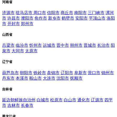
河南省
济源市
驻马店市
周口市
信阳市
商丘市
南阳市
三门峡市
漯河
市
许昌市
濮阳市
焦作市
新乡市
鹤壁市
安阳市
平顶山市
洛阳
市
开封市
郑州市
山西省
吕梁市
临汾市
忻州市
运城市
晋中市
朔州市
晋城市
长治市
阳
泉市
大同市
太原市
辽宁省
葫芦岛市
朝阳市
铁岭市
盘锦市
辽阳市
阜新市
营口市
锦州市
丹东市
本溪市
鞍山市
大连市
沈阳市
抚顺市
吉林省
延边朝鲜族自治州
白城市
松原市
白山市
通化市
辽源市
四平
市
吉林市
长春市
黑龙江省