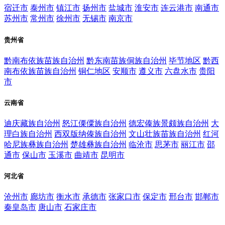
宿迁市
泰州市
镇江市
扬州市
盐城市
淮安市
连云港市
南通市
苏州市
常州市
徐州市
无锡市
南京市
贵州省
黔南布依族苗族自治州
黔东南苗族侗族自治州
毕节地区
黔西
南布依族苗族自治州
铜仁地区
安顺市
遵义市
六盘水市
贵阳
市
云南省
迪庆藏族自治州
怒江傈僳族自治州
德宏傣族景颇族自治州
大
理白族自治州
西双版纳傣族自治州
文山壮族苗族自治州
红河
哈尼族彝族自治州
楚雄彝族自治州
临沧市
思茅市
丽江市
邵
通市
保山市
玉溪市
曲靖市
昆明市
河北省
沧州市
廊坊市
衡水市
承德市
张家口市
保定市
邢台市
邯郸市
秦皇岛市
唐山市
石家庄市