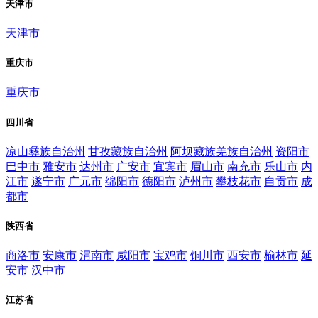
天津市
天津市
重庆市
重庆市
四川省
凉山彝族自治州
甘孜藏族自治州
阿坝藏族羌族自治州
资阳市
巴中市
雅安市
达州市
广安市
宜宾市
眉山市
南充市
乐山市
内
江市
遂宁市
广元市
绵阳市
德阳市
泸州市
攀枝花市
自贡市
成
都市
陕西省
商洛市
安康市
渭南市
咸阳市
宝鸡市
铜川市
西安市
榆林市
延
安市
汉中市
江苏省