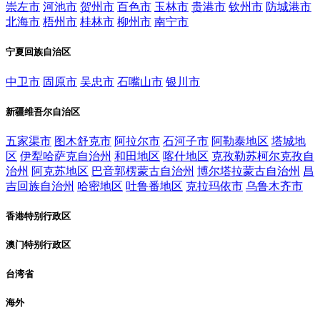
崇左市
河池市
贺州市
百色市
玉林市
贵港市
钦州市
防城港市
北海市
梧州市
桂林市
柳州市
南宁市
宁夏回族自治区
中卫市
固原市
吴忠市
石嘴山市
银川市
新疆维吾尔自治区
五家渠市
图木舒克市
阿拉尔市
石河子市
阿勒泰地区
塔城地
区
伊犁哈萨克自治州
和田地区
喀什地区
克孜勒苏柯尔克孜自
治州
阿克苏地区
巴音郭楞蒙古自治州
博尔塔拉蒙古自治州
昌
吉回族自治州
哈密地区
吐鲁番地区
克拉玛依市
乌鲁木齐市
香港特别行政区
澳门特别行政区
台湾省
海外