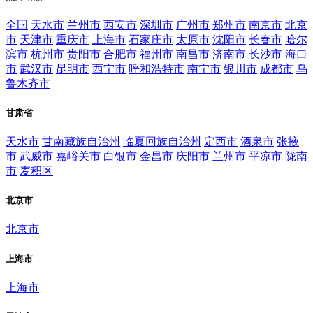
全国
天水市
兰州市
西安市
深圳市
广州市
郑州市
南京市
北京
市
天津市
重庆市
上海市
石家庄市
太原市
沈阳市
长春市
哈尔
滨市
杭州市
贵阳市
合肥市
福州市
南昌市
济南市
长沙市
海口
市
武汉市
昆明市
西宁市
呼和浩特市
南宁市
银川市
成都市
乌
鲁木齐市
甘肃省
天水市
甘南藏族自治州
临夏回族自治州
定西市
酒泉市
张掖
市
武威市
嘉峪关市
白银市
金昌市
庆阳市
兰州市
平凉市
陇南
市
麦积区
北京市
北京市
上海市
上海市