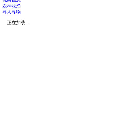
农林牧渔
寻人寻物
正在加载...