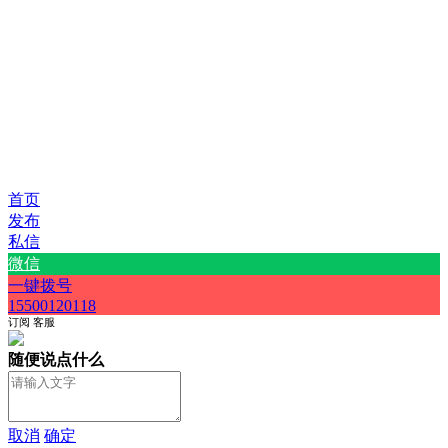
首页
发布
私信
微信
一键拨号
15500120118
订阅
客服
随便说点什么
取消
确定