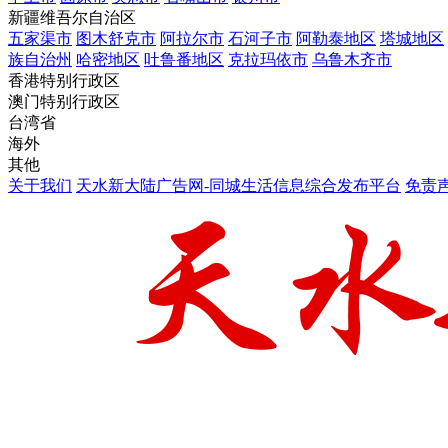
新疆维吾尔自治区
五家渠市
图木舒克市
阿拉尔市
石河子市
阿勒泰地区
塔城地区
族自治州
哈密地区
吐鲁番地区
克拉玛依市
乌鲁木齐市
香港特别行政区
澳门特别行政区
台湾省
海外
其他
关于我们
天水新大陆广告网-同城生活信息综合发布平台
免责