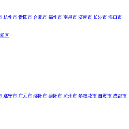
市
杭州市
贵阳市
合肥市
福州市
南昌市
济南市
长沙市
海口市
积区
市
遂宁市
广元市
绵阳市
德阳市
泸州市
攀枝花市
自贡市
成都市