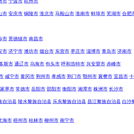
州市
宁波市
杭州市
山市
安庆市
铜陵市
淮北市
马鞍山市
淮南市
蚌埠市
芜湖市
合肥
乡市
景德镇市
南昌市
安市
济宁市
潍坊市
烟台市
东营市
枣庄市
淄博市
青岛市
济南市
多斯市
通辽市
乌海市
包头市
呼和浩特市
兴安盟市
赤峰市
市
咸宁市
黄冈市
荆州市
孝感市
荆门市
鄂州市
襄樊市
宜昌市
十
家界市
常德市
岳阳市
邵阳市
衡阳市
湘潭市
株洲市
长沙市
族自治县
陵水黎族自治县
乐东黎族自治县
昌江黎族自治县
白沙
北海市
梧州市
桂林市
柳州市
南宁市