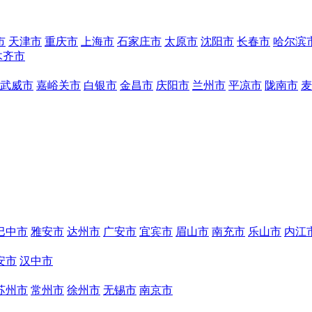
市
天津市
重庆市
上海市
石家庄市
太原市
沈阳市
长春市
哈尔滨
木齐市
武威市
嘉峪关市
白银市
金昌市
庆阳市
兰州市
平凉市
陇南市
麦
巴中市
雅安市
达州市
广安市
宜宾市
眉山市
南充市
乐山市
内江
安市
汉中市
苏州市
常州市
徐州市
无锡市
南京市