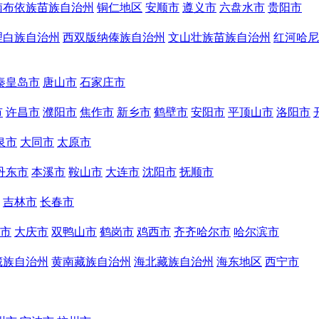
南布依族苗族自治州
铜仁地区
安顺市
遵义市
六盘水市
贵阳市
理白族自治州
西双版纳傣族自治州
文山壮族苗族自治州
红河哈尼
秦皇岛市
唐山市
石家庄市
市
许昌市
濮阳市
焦作市
新乡市
鹤壁市
安阳市
平顶山市
洛阳市
泉市
大同市
太原市
丹东市
本溪市
鞍山市
大连市
沈阳市
抚顺市
吉林市
长春市
市
大庆市
双鸭山市
鹤岗市
鸡西市
齐齐哈尔市
哈尔滨市
藏族自治州
黄南藏族自治州
海北藏族自治州
海东地区
西宁市