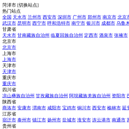
菏泽市
[
切换站点
]
热门站点
全国
天水市
兰州市
西安市
深圳市
广州市
郑州市
南京市
北京
武汉市
昆明市
西宁市
呼和浩特市
南宁市
银川市
成都市
乌鲁
甘肃省
天水市
甘南藏族自治州
临夏回族自治州
定西市
酒泉市
张掖市
北京市
北京市
上海市
上海市
天津市
天津市
重庆市
重庆市
四川省
凉山彝族自治州
甘孜藏族自治州
阿坝藏族羌族自治州
资阳市
陕西省
商洛市
安康市
渭南市
咸阳市
宝鸡市
铜川市
西安市
榆林市
延
江苏省
宿迁市
泰州市
镇江市
扬州市
盐城市
淮安市
连云港市
南通市
贵州省