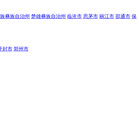
族彝族自治州
楚雄彝族自治州
临沧市
思茅市
丽江市
邵通市
保
开封市
郑州市