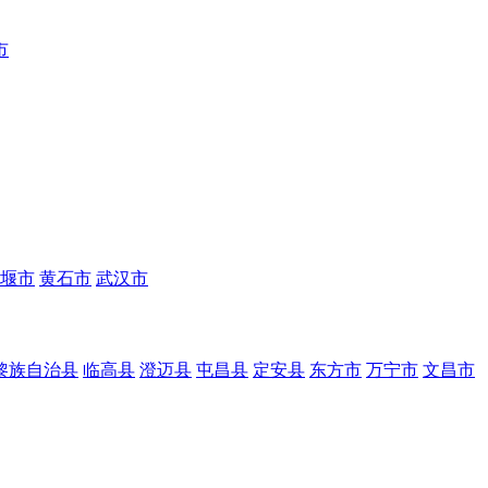
市
堰市
黄石市
武汉市
黎族自治县
临高县
澄迈县
屯昌县
定安县
东方市
万宁市
文昌市