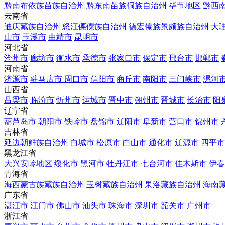
黔南布依族苗族自治州
黔东南苗族侗族自治州
毕节地区
黔西
云南省
迪庆藏族自治州
怒江傈僳族自治州
德宏傣族景颇族自治州
大
山市
玉溪市
曲靖市
昆明市
河北省
沧州市
廊坊市
衡水市
承德市
张家口市
保定市
邢台市
邯郸市
河南省
济源市
驻马店市
周口市
信阳市
商丘市
南阳市
三门峡市
漯河
山西省
吕梁市
临汾市
忻州市
运城市
晋中市
朔州市
晋城市
长治市
阳
辽宁省
葫芦岛市
朝阳市
铁岭市
盘锦市
辽阳市
阜新市
营口市
锦州市
吉林省
延边朝鲜族自治州
白城市
松原市
白山市
通化市
辽源市
四平市
黑龙江省
大兴安岭地区
绥化市
黑河市
牡丹江市
七台河市
佳木斯市
伊春
青海省
海西蒙古族藏族自治州
玉树藏族自治州
果洛藏族自治州
海南
广东省
湛江市
江门市
佛山市
汕头市
珠海市
深圳市
韶关市
广州市
浙江省