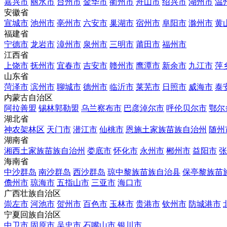
嘉兴市
丽水市
台州市
金华市
衢州市
舟山市
绍兴市
湖州市
温
安徽省
宣城市
池州市
亳州市
六安市
巢湖市
宿州市
阜阳市
滁州市
黄
福建省
宁德市
龙岩市
漳州市
泉州市
三明市
莆田市
福州市
江西省
上饶市
抚州市
宜春市
吉安市
赣州市
鹰潭市
新余市
九江市
萍
山东省
菏泽市
滨州市
聊城市
德州市
临沂市
莱芜市
日照市
威海市
泰
内蒙古自治区
阿拉善盟
锡林郭勒盟
乌兰察布市
巴彦淖尔市
呼伦贝尔市
鄂尔
湖北省
神农架林区
天门市
潜江市
仙桃市
恩施土家族苗族自治州
随州
湖南省
湘西土家族苗族自治州
娄底市
怀化市
永州市
郴州市
益阳市
张
海南省
中沙群岛
南沙群岛
西沙群岛
琼中黎族苗族自治县
保亭黎族苗
儋州市
琼海市
五指山市
三亚市
海口市
广西壮族自治区
崇左市
河池市
贺州市
百色市
玉林市
贵港市
钦州市
防城港市
宁夏回族自治区
中卫市
固原市
吴忠市
石嘴山市
银川市