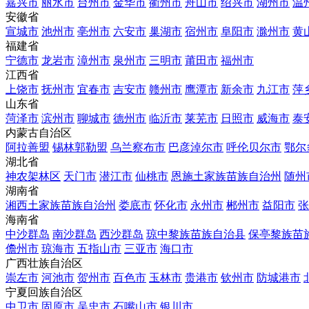
嘉兴市
丽水市
台州市
金华市
衢州市
舟山市
绍兴市
湖州市
温
安徽省
宣城市
池州市
亳州市
六安市
巢湖市
宿州市
阜阳市
滁州市
黄
福建省
宁德市
龙岩市
漳州市
泉州市
三明市
莆田市
福州市
江西省
上饶市
抚州市
宜春市
吉安市
赣州市
鹰潭市
新余市
九江市
萍
山东省
菏泽市
滨州市
聊城市
德州市
临沂市
莱芜市
日照市
威海市
泰
内蒙古自治区
阿拉善盟
锡林郭勒盟
乌兰察布市
巴彦淖尔市
呼伦贝尔市
鄂尔
湖北省
神农架林区
天门市
潜江市
仙桃市
恩施土家族苗族自治州
随州
湖南省
湘西土家族苗族自治州
娄底市
怀化市
永州市
郴州市
益阳市
张
海南省
中沙群岛
南沙群岛
西沙群岛
琼中黎族苗族自治县
保亭黎族苗
儋州市
琼海市
五指山市
三亚市
海口市
广西壮族自治区
崇左市
河池市
贺州市
百色市
玉林市
贵港市
钦州市
防城港市
宁夏回族自治区
中卫市
固原市
吴忠市
石嘴山市
银川市