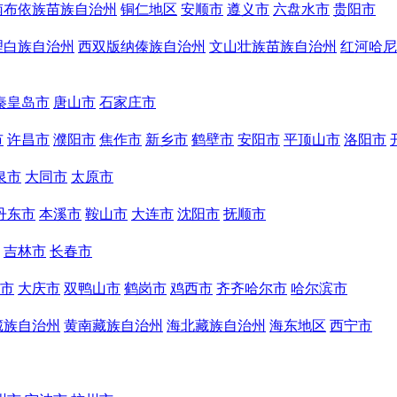
南布依族苗族自治州
铜仁地区
安顺市
遵义市
六盘水市
贵阳市
理白族自治州
西双版纳傣族自治州
文山壮族苗族自治州
红河哈尼
秦皇岛市
唐山市
石家庄市
市
许昌市
濮阳市
焦作市
新乡市
鹤壁市
安阳市
平顶山市
洛阳市
泉市
大同市
太原市
丹东市
本溪市
鞍山市
大连市
沈阳市
抚顺市
吉林市
长春市
市
大庆市
双鸭山市
鹤岗市
鸡西市
齐齐哈尔市
哈尔滨市
藏族自治州
黄南藏族自治州
海北藏族自治州
海东地区
西宁市