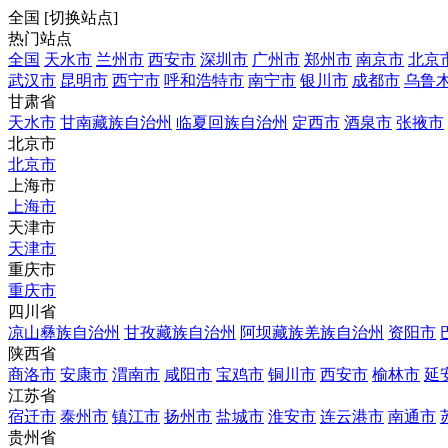
全国
[
切换站点
]
热门站点
全国
天水市
兰州市
西安市
深圳市
广州市
郑州市
南京市
北京
武汉市
昆明市
西宁市
呼和浩特市
南宁市
银川市
成都市
乌鲁
甘肃省
天水市
甘南藏族自治州
临夏回族自治州
定西市
酒泉市
张掖市
北京市
北京市
上海市
上海市
天津市
天津市
重庆市
重庆市
四川省
凉山彝族自治州
甘孜藏族自治州
阿坝藏族羌族自治州
资阳市
陕西省
商洛市
安康市
渭南市
咸阳市
宝鸡市
铜川市
西安市
榆林市
延
江苏省
宿迁市
泰州市
镇江市
扬州市
盐城市
淮安市
连云港市
南通市
贵州省