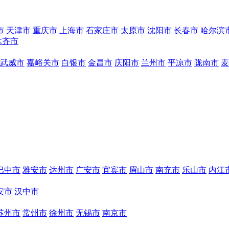
市
天津市
重庆市
上海市
石家庄市
太原市
沈阳市
长春市
哈尔滨
木齐市
武威市
嘉峪关市
白银市
金昌市
庆阳市
兰州市
平凉市
陇南市
麦
巴中市
雅安市
达州市
广安市
宜宾市
眉山市
南充市
乐山市
内江
安市
汉中市
苏州市
常州市
徐州市
无锡市
南京市