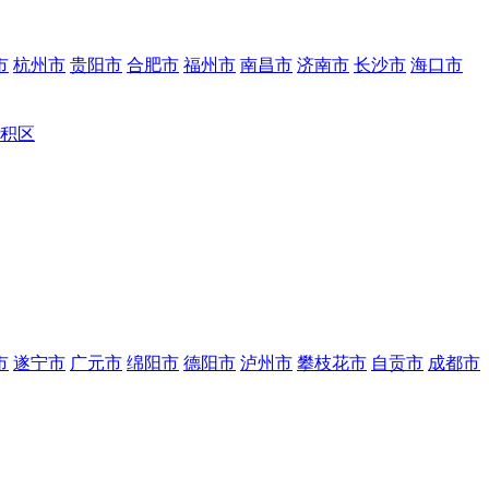
市
杭州市
贵阳市
合肥市
福州市
南昌市
济南市
长沙市
海口市
积区
市
遂宁市
广元市
绵阳市
德阳市
泸州市
攀枝花市
自贡市
成都市