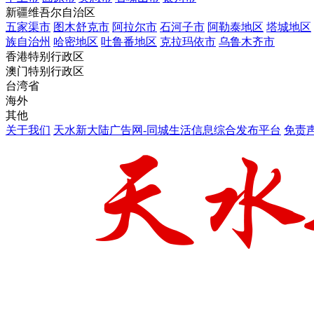
新疆维吾尔自治区
五家渠市
图木舒克市
阿拉尔市
石河子市
阿勒泰地区
塔城地区
族自治州
哈密地区
吐鲁番地区
克拉玛依市
乌鲁木齐市
香港特别行政区
澳门特别行政区
台湾省
海外
其他
关于我们
天水新大陆广告网-同城生活信息综合发布平台
免责