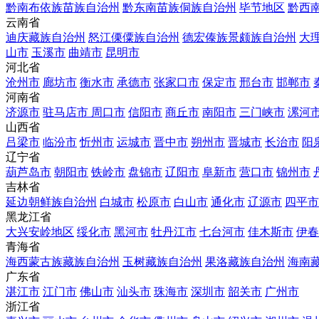
黔南布依族苗族自治州
黔东南苗族侗族自治州
毕节地区
黔西
云南省
迪庆藏族自治州
怒江傈僳族自治州
德宏傣族景颇族自治州
大
山市
玉溪市
曲靖市
昆明市
河北省
沧州市
廊坊市
衡水市
承德市
张家口市
保定市
邢台市
邯郸市
河南省
济源市
驻马店市
周口市
信阳市
商丘市
南阳市
三门峡市
漯河
山西省
吕梁市
临汾市
忻州市
运城市
晋中市
朔州市
晋城市
长治市
阳
辽宁省
葫芦岛市
朝阳市
铁岭市
盘锦市
辽阳市
阜新市
营口市
锦州市
吉林省
延边朝鲜族自治州
白城市
松原市
白山市
通化市
辽源市
四平市
黑龙江省
大兴安岭地区
绥化市
黑河市
牡丹江市
七台河市
佳木斯市
伊春
青海省
海西蒙古族藏族自治州
玉树藏族自治州
果洛藏族自治州
海南
广东省
湛江市
江门市
佛山市
汕头市
珠海市
深圳市
韶关市
广州市
浙江省