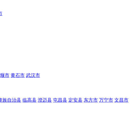
市
堰市
黄石市
武汉市
黎族自治县
临高县
澄迈县
屯昌县
定安县
东方市
万宁市
文昌市