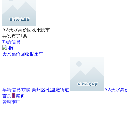
AA天水高价回收报废车...
共发布了
1
条
Ta的信息
4图
天水高价回收报废车
车辆信息/求购
秦州区/七里墩街道
AA天水高价
首页
1
尾页
赞助推广