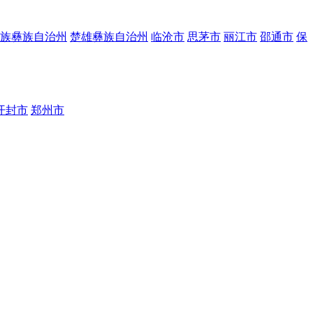
族彝族自治州
楚雄彝族自治州
临沧市
思茅市
丽江市
邵通市
保
开封市
郑州市