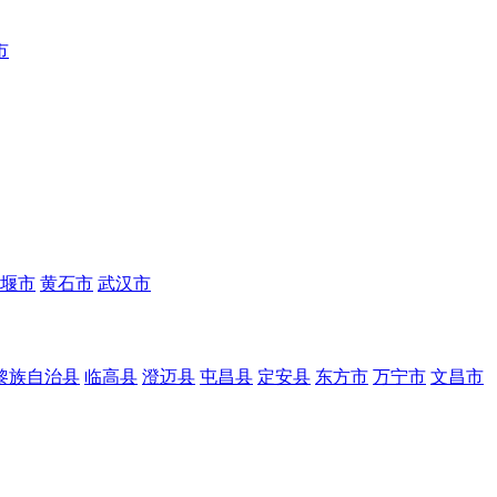
市
堰市
黄石市
武汉市
黎族自治县
临高县
澄迈县
屯昌县
定安县
东方市
万宁市
文昌市