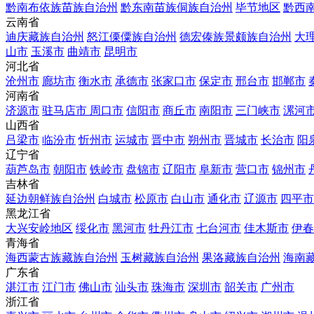
黔南布依族苗族自治州
黔东南苗族侗族自治州
毕节地区
黔西
云南省
迪庆藏族自治州
怒江傈僳族自治州
德宏傣族景颇族自治州
大
山市
玉溪市
曲靖市
昆明市
河北省
沧州市
廊坊市
衡水市
承德市
张家口市
保定市
邢台市
邯郸市
河南省
济源市
驻马店市
周口市
信阳市
商丘市
南阳市
三门峡市
漯河
山西省
吕梁市
临汾市
忻州市
运城市
晋中市
朔州市
晋城市
长治市
阳
辽宁省
葫芦岛市
朝阳市
铁岭市
盘锦市
辽阳市
阜新市
营口市
锦州市
吉林省
延边朝鲜族自治州
白城市
松原市
白山市
通化市
辽源市
四平市
黑龙江省
大兴安岭地区
绥化市
黑河市
牡丹江市
七台河市
佳木斯市
伊春
青海省
海西蒙古族藏族自治州
玉树藏族自治州
果洛藏族自治州
海南
广东省
湛江市
江门市
佛山市
汕头市
珠海市
深圳市
韶关市
广州市
浙江省