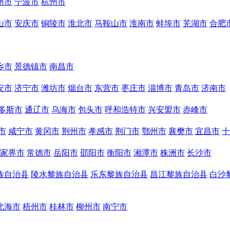
州市
宁波市
杭州市
山市
安庆市
铜陵市
淮北市
马鞍山市
淮南市
蚌埠市
芜湖市
合肥
乡市
景德镇市
南昌市
安市
济宁市
潍坊市
烟台市
东营市
枣庄市
淄博市
青岛市
济南市
多斯市
通辽市
乌海市
包头市
呼和浩特市
兴安盟市
赤峰市
市
咸宁市
黄冈市
荆州市
孝感市
荆门市
鄂州市
襄樊市
宜昌市
十
家界市
常德市
岳阳市
邵阳市
衡阳市
湘潭市
株洲市
长沙市
族自治县
陵水黎族自治县
乐东黎族自治县
昌江黎族自治县
白沙
北海市
梧州市
桂林市
柳州市
南宁市