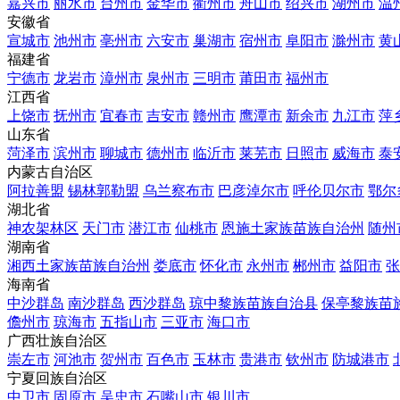
嘉兴市
丽水市
台州市
金华市
衢州市
舟山市
绍兴市
湖州市
温
安徽省
宣城市
池州市
亳州市
六安市
巢湖市
宿州市
阜阳市
滁州市
黄
福建省
宁德市
龙岩市
漳州市
泉州市
三明市
莆田市
福州市
江西省
上饶市
抚州市
宜春市
吉安市
赣州市
鹰潭市
新余市
九江市
萍
山东省
菏泽市
滨州市
聊城市
德州市
临沂市
莱芜市
日照市
威海市
泰
内蒙古自治区
阿拉善盟
锡林郭勒盟
乌兰察布市
巴彦淖尔市
呼伦贝尔市
鄂尔
湖北省
神农架林区
天门市
潜江市
仙桃市
恩施土家族苗族自治州
随州
湖南省
湘西土家族苗族自治州
娄底市
怀化市
永州市
郴州市
益阳市
张
海南省
中沙群岛
南沙群岛
西沙群岛
琼中黎族苗族自治县
保亭黎族苗
儋州市
琼海市
五指山市
三亚市
海口市
广西壮族自治区
崇左市
河池市
贺州市
百色市
玉林市
贵港市
钦州市
防城港市
宁夏回族自治区
中卫市
固原市
吴忠市
石嘴山市
银川市