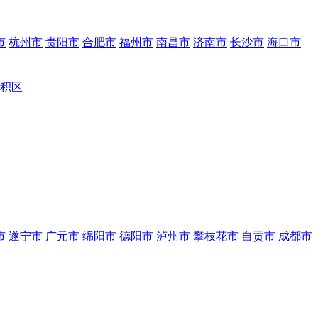
市
杭州市
贵阳市
合肥市
福州市
南昌市
济南市
长沙市
海口市
积区
市
遂宁市
广元市
绵阳市
德阳市
泸州市
攀枝花市
自贡市
成都市