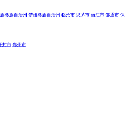
族彝族自治州
楚雄彝族自治州
临沧市
思茅市
丽江市
邵通市
保
开封市
郑州市