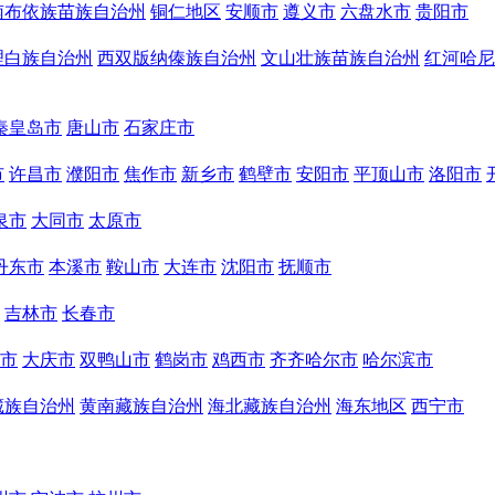
南布依族苗族自治州
铜仁地区
安顺市
遵义市
六盘水市
贵阳市
理白族自治州
西双版纳傣族自治州
文山壮族苗族自治州
红河哈尼
秦皇岛市
唐山市
石家庄市
市
许昌市
濮阳市
焦作市
新乡市
鹤壁市
安阳市
平顶山市
洛阳市
泉市
大同市
太原市
丹东市
本溪市
鞍山市
大连市
沈阳市
抚顺市
吉林市
长春市
市
大庆市
双鸭山市
鹤岗市
鸡西市
齐齐哈尔市
哈尔滨市
藏族自治州
黄南藏族自治州
海北藏族自治州
海东地区
西宁市