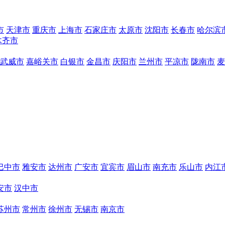
市
天津市
重庆市
上海市
石家庄市
太原市
沈阳市
长春市
哈尔滨
木齐市
武威市
嘉峪关市
白银市
金昌市
庆阳市
兰州市
平凉市
陇南市
麦
巴中市
雅安市
达州市
广安市
宜宾市
眉山市
南充市
乐山市
内江
安市
汉中市
苏州市
常州市
徐州市
无锡市
南京市