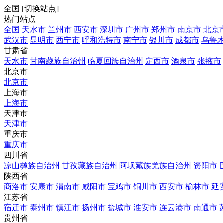
全国
[
切换站点
]
热门站点
全国
天水市
兰州市
西安市
深圳市
广州市
郑州市
南京市
北京
武汉市
昆明市
西宁市
呼和浩特市
南宁市
银川市
成都市
乌鲁
甘肃省
天水市
甘南藏族自治州
临夏回族自治州
定西市
酒泉市
张掖市
北京市
北京市
上海市
上海市
天津市
天津市
重庆市
重庆市
四川省
凉山彝族自治州
甘孜藏族自治州
阿坝藏族羌族自治州
资阳市
陕西省
商洛市
安康市
渭南市
咸阳市
宝鸡市
铜川市
西安市
榆林市
延
江苏省
宿迁市
泰州市
镇江市
扬州市
盐城市
淮安市
连云港市
南通市
贵州省