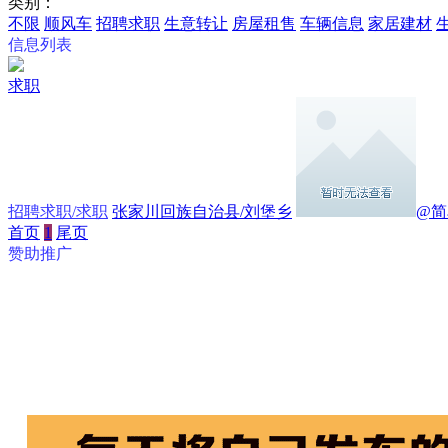
类别：
不限
顺风车
招聘求职
生意转让
房屋租售
车辆信息
家居建材
信息列表
求职
招聘求职/求职
张家川回族自治县/刘堡乡
@简
首页
1
尾页
赞助推广