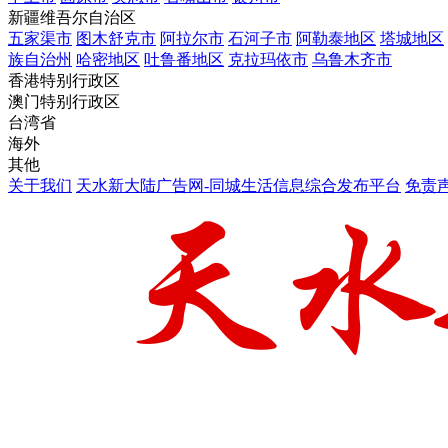
新疆维吾尔自治区
五家渠市
图木舒克市
阿拉尔市
石河子市
阿勒泰地区
塔城地区
族自治州
哈密地区
吐鲁番地区
克拉玛依市
乌鲁木齐市
香港特别行政区
澳门特别行政区
台湾省
海外
其他
关于我们
天水新大陆广告网-同城生活信息综合发布平台
免责