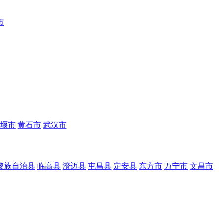
市
堰市
黄石市
武汉市
黎族自治县
临高县
澄迈县
屯昌县
定安县
东方市
万宁市
文昌市