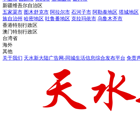
新疆维吾尔自治区
五家渠市
图木舒克市
阿拉尔市
石河子市
阿勒泰地区
塔城地区
族自治州
哈密地区
吐鲁番地区
克拉玛依市
乌鲁木齐市
香港特别行政区
澳门特别行政区
台湾省
海外
其他
关于我们
天水新大陆广告网-同城生活信息综合发布平台
免责