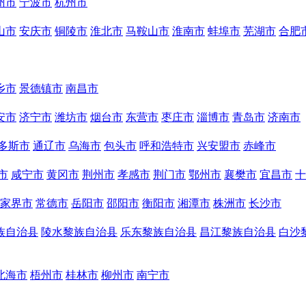
州市
宁波市
杭州市
山市
安庆市
铜陵市
淮北市
马鞍山市
淮南市
蚌埠市
芜湖市
合肥
乡市
景德镇市
南昌市
安市
济宁市
潍坊市
烟台市
东营市
枣庄市
淄博市
青岛市
济南市
多斯市
通辽市
乌海市
包头市
呼和浩特市
兴安盟市
赤峰市
市
咸宁市
黄冈市
荆州市
孝感市
荆门市
鄂州市
襄樊市
宜昌市
十
家界市
常德市
岳阳市
邵阳市
衡阳市
湘潭市
株洲市
长沙市
族自治县
陵水黎族自治县
乐东黎族自治县
昌江黎族自治县
白沙
北海市
梧州市
桂林市
柳州市
南宁市