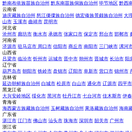
黔南布依族苗族自治州
黔东南苗族侗族自治州
毕节地区
黔西
云南省
迪庆藏族自治州
怒江傈僳族自治州
德宏傣族景颇族自治州
大
山市
玉溪市
曲靖市
昆明市
河北省
沧州市
廊坊市
衡水市
承德市
张家口市
保定市
邢台市
邯郸市
河南省
济源市
驻马店市
周口市
信阳市
商丘市
南阳市
三门峡市
漯河
山西省
吕梁市
临汾市
忻州市
运城市
晋中市
朔州市
晋城市
长治市
阳
辽宁省
葫芦岛市
朝阳市
铁岭市
盘锦市
辽阳市
阜新市
营口市
锦州市
吉林省
延边朝鲜族自治州
白城市
松原市
白山市
通化市
辽源市
四平市
黑龙江省
大兴安岭地区
绥化市
黑河市
牡丹江市
七台河市
佳木斯市
伊春
青海省
海西蒙古族藏族自治州
玉树藏族自治州
果洛藏族自治州
海南
广东省
湛江市
江门市
佛山市
汕头市
珠海市
深圳市
韶关市
广州市
浙江省