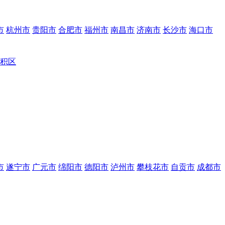
市
杭州市
贵阳市
合肥市
福州市
南昌市
济南市
长沙市
海口市
积区
市
遂宁市
广元市
绵阳市
德阳市
泸州市
攀枝花市
自贡市
成都市