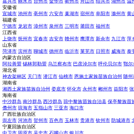
嘉兴市
丽水市
台州市
金华市
衢州市
舟山市
绍兴市
湖州市
温
安徽省
宣城市
池州市
亳州市
六安市
巢湖市
宿州市
阜阳市
滁州市
黄
福建省
宁德市
龙岩市
漳州市
泉州市
三明市
莆田市
福州市
江西省
上饶市
抚州市
宜春市
吉安市
赣州市
鹰潭市
新余市
九江市
萍
山东省
菏泽市
滨州市
聊城市
德州市
临沂市
莱芜市
日照市
威海市
泰
内蒙古自治区
阿拉善盟
锡林郭勒盟
乌兰察布市
巴彦淖尔市
呼伦贝尔市
鄂尔
湖北省
神农架林区
天门市
潜江市
仙桃市
恩施土家族苗族自治州
随州
湖南省
湘西土家族苗族自治州
娄底市
怀化市
永州市
郴州市
益阳市
张
海南省
中沙群岛
南沙群岛
西沙群岛
琼中黎族苗族自治县
保亭黎族苗
儋州市
琼海市
五指山市
三亚市
海口市
广西壮族自治区
崇左市
河池市
贺州市
百色市
玉林市
贵港市
钦州市
防城港市
宁夏回族自治区
中卫市
固原市
吴忠市
石嘴山市
银川市