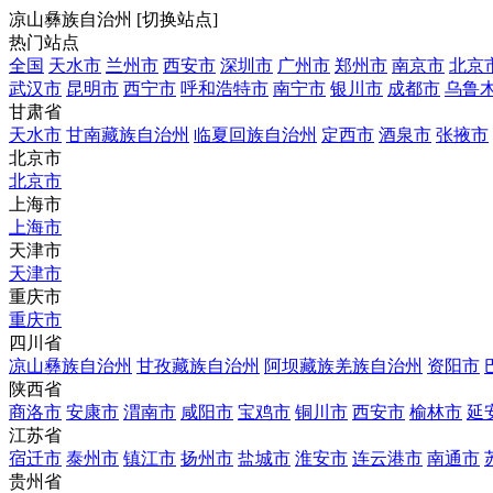
凉山彝族自治州
[
切换站点
]
热门站点
全国
天水市
兰州市
西安市
深圳市
广州市
郑州市
南京市
北京
武汉市
昆明市
西宁市
呼和浩特市
南宁市
银川市
成都市
乌鲁
甘肃省
天水市
甘南藏族自治州
临夏回族自治州
定西市
酒泉市
张掖市
北京市
北京市
上海市
上海市
天津市
天津市
重庆市
重庆市
四川省
凉山彝族自治州
甘孜藏族自治州
阿坝藏族羌族自治州
资阳市
陕西省
商洛市
安康市
渭南市
咸阳市
宝鸡市
铜川市
西安市
榆林市
延
江苏省
宿迁市
泰州市
镇江市
扬州市
盐城市
淮安市
连云港市
南通市
贵州省