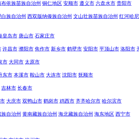
南布依族苗族自治州
铜仁地区
安顺市
遵义市
六盘水市
贵阳市
理白族自治州
西双版纳傣族自治州
文山壮族苗族自治州
红河哈尼
秦皇岛市
唐山市
石家庄市
市
许昌市
濮阳市
焦作市
新乡市
鹤壁市
安阳市
平顶山市
洛阳市
泉市
大同市
太原市
丹东市
本溪市
鞍山市
大连市
沈阳市
抚顺市
吉林市
长春市
市
大庆市
双鸭山市
鹤岗市
鸡西市
齐齐哈尔市
哈尔滨市
藏族自治州
黄南藏族自治州
海北藏族自治州
海东地区
西宁市