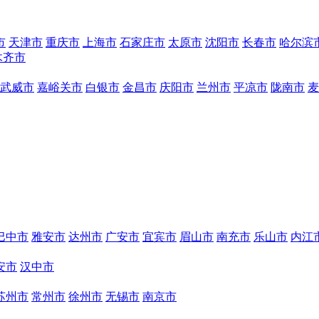
市
天津市
重庆市
上海市
石家庄市
太原市
沈阳市
长春市
哈尔滨
木齐市
武威市
嘉峪关市
白银市
金昌市
庆阳市
兰州市
平凉市
陇南市
麦
巴中市
雅安市
达州市
广安市
宜宾市
眉山市
南充市
乐山市
内江
安市
汉中市
苏州市
常州市
徐州市
无锡市
南京市