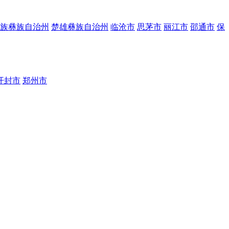
族彝族自治州
楚雄彝族自治州
临沧市
思茅市
丽江市
邵通市
保
开封市
郑州市