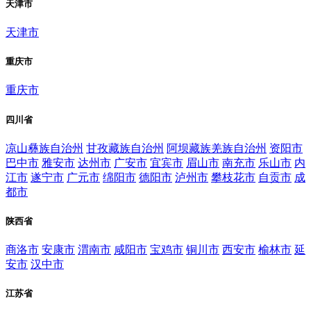
天津市
天津市
重庆市
重庆市
四川省
凉山彝族自治州
甘孜藏族自治州
阿坝藏族羌族自治州
资阳市
巴中市
雅安市
达州市
广安市
宜宾市
眉山市
南充市
乐山市
内
江市
遂宁市
广元市
绵阳市
德阳市
泸州市
攀枝花市
自贡市
成
都市
陕西省
商洛市
安康市
渭南市
咸阳市
宝鸡市
铜川市
西安市
榆林市
延
安市
汉中市
江苏省