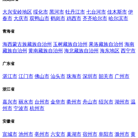
大兴安岭地区
绥化市
黑河市
牡丹江市
七台河市
佳木斯市
伊
春市
大庆市
双鸭山市
鹤岗市
鸡西市
齐齐哈尔市
哈尔滨市
青海省
海西蒙古族藏族自治州
玉树藏族自治州
果洛藏族自治州
海南
藏族自治州
黄南藏族自治州
海北藏族自治州
海东地区
西宁市
广东省
湛江市
江门市
佛山市
汕头市
珠海市
深圳市
韶关市
广州市
浙江省
嘉兴市
丽水市
台州市
金华市
衢州市
舟山市
绍兴市
湖州市
温
州市
宁波市
杭州市
安徽省
宣城市
池州市
亳州市
六安市
巢湖市
宿州市
阜阳市
滁州市
黄