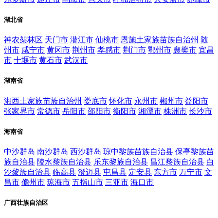
湖北省
神农架林区
天门市
潜江市
仙桃市
恩施土家族苗族自治州
随
州市
咸宁市
黄冈市
荆州市
孝感市
荆门市
鄂州市
襄樊市
宜昌
市
十堰市
黄石市
武汉市
湖南省
湘西土家族苗族自治州
娄底市
怀化市
永州市
郴州市
益阳市
张家界市
常德市
岳阳市
邵阳市
衡阳市
湘潭市
株洲市
长沙市
海南省
中沙群岛
南沙群岛
西沙群岛
琼中黎族苗族自治县
保亭黎族苗
族自治县
陵水黎族自治县
乐东黎族自治县
昌江黎族自治县
白
沙黎族自治县
临高县
澄迈县
屯昌县
定安县
东方市
万宁市
文
昌市
儋州市
琼海市
五指山市
三亚市
海口市
广西壮族自治区