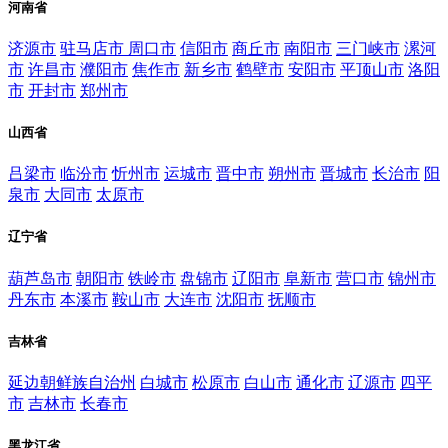
河南省
济源市
驻马店市
周口市
信阳市
商丘市
南阳市
三门峡市
漯河
市
许昌市
濮阳市
焦作市
新乡市
鹤壁市
安阳市
平顶山市
洛阳
市
开封市
郑州市
山西省
吕梁市
临汾市
忻州市
运城市
晋中市
朔州市
晋城市
长治市
阳
泉市
大同市
太原市
辽宁省
葫芦岛市
朝阳市
铁岭市
盘锦市
辽阳市
阜新市
营口市
锦州市
丹东市
本溪市
鞍山市
大连市
沈阳市
抚顺市
吉林省
延边朝鲜族自治州
白城市
松原市
白山市
通化市
辽源市
四平
市
吉林市
长春市
黑龙江省