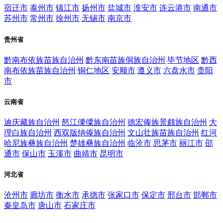
宿迁市
泰州市
镇江市
扬州市
盐城市
淮安市
连云港市
南通市
苏州市
常州市
徐州市
无锡市
南京市
贵州省
黔南布依族苗族自治州
黔东南苗族侗族自治州
毕节地区
黔西
南布依族苗族自治州
铜仁地区
安顺市
遵义市
六盘水市
贵阳
市
云南省
迪庆藏族自治州
怒江傈僳族自治州
德宏傣族景颇族自治州
大
理白族自治州
西双版纳傣族自治州
文山壮族苗族自治州
红河
哈尼族彝族自治州
楚雄彝族自治州
临沧市
思茅市
丽江市
邵
通市
保山市
玉溪市
曲靖市
昆明市
河北省
沧州市
廊坊市
衡水市
承德市
张家口市
保定市
邢台市
邯郸市
秦皇岛市
唐山市
石家庄市