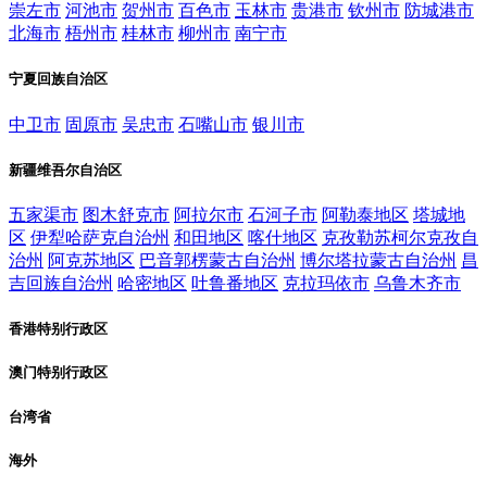
崇左市
河池市
贺州市
百色市
玉林市
贵港市
钦州市
防城港市
北海市
梧州市
桂林市
柳州市
南宁市
宁夏回族自治区
中卫市
固原市
吴忠市
石嘴山市
银川市
新疆维吾尔自治区
五家渠市
图木舒克市
阿拉尔市
石河子市
阿勒泰地区
塔城地
区
伊犁哈萨克自治州
和田地区
喀什地区
克孜勒苏柯尔克孜自
治州
阿克苏地区
巴音郭楞蒙古自治州
博尔塔拉蒙古自治州
昌
吉回族自治州
哈密地区
吐鲁番地区
克拉玛依市
乌鲁木齐市
香港特别行政区
澳门特别行政区
台湾省
海外