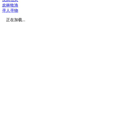
农林牧渔
寻人寻物
正在加载...