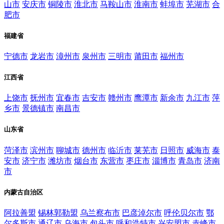
山市
安庆市
铜陵市
淮北市
马鞍山市
淮南市
蚌埠市
芜湖市
合
肥市
福建省
宁德市
龙岩市
漳州市
泉州市
三明市
莆田市
福州市
江西省
上饶市
抚州市
宜春市
吉安市
赣州市
鹰潭市
新余市
九江市
萍
乡市
景德镇市
南昌市
山东省
菏泽市
滨州市
聊城市
德州市
临沂市
莱芜市
日照市
威海市
泰
安市
济宁市
潍坊市
烟台市
东营市
枣庄市
淄博市
青岛市
济南
市
内蒙古自治区
阿拉善盟
锡林郭勒盟
乌兰察布市
巴彦淖尔市
呼伦贝尔市
鄂
尔多斯市
通辽市
乌海市
包头市
呼和浩特市
兴安盟市
赤峰市