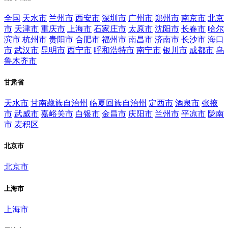
全国
天水市
兰州市
西安市
深圳市
广州市
郑州市
南京市
北京
市
天津市
重庆市
上海市
石家庄市
太原市
沈阳市
长春市
哈尔
滨市
杭州市
贵阳市
合肥市
福州市
南昌市
济南市
长沙市
海口
市
武汉市
昆明市
西宁市
呼和浩特市
南宁市
银川市
成都市
乌
鲁木齐市
甘肃省
天水市
甘南藏族自治州
临夏回族自治州
定西市
酒泉市
张掖
市
武威市
嘉峪关市
白银市
金昌市
庆阳市
兰州市
平凉市
陇南
市
麦积区
北京市
北京市
上海市
上海市