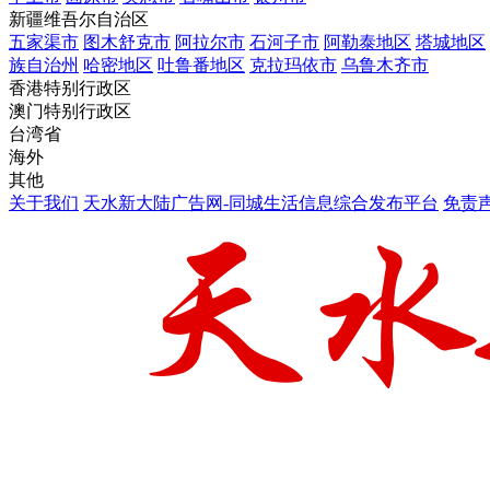
新疆维吾尔自治区
五家渠市
图木舒克市
阿拉尔市
石河子市
阿勒泰地区
塔城地区
族自治州
哈密地区
吐鲁番地区
克拉玛依市
乌鲁木齐市
香港特别行政区
澳门特别行政区
台湾省
海外
其他
关于我们
天水新大陆广告网-同城生活信息综合发布平台
免责