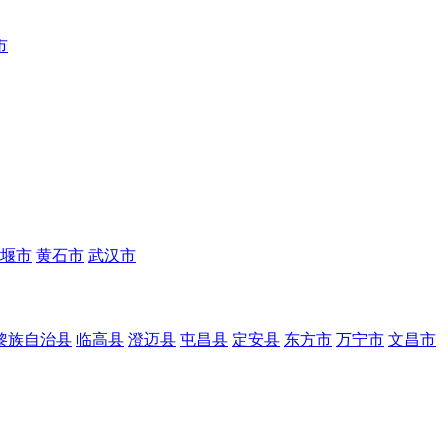
市
堰市
黄石市
武汉市
黎族自治县
临高县
澄迈县
屯昌县
定安县
东方市
万宁市
文昌市