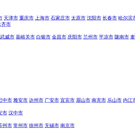
市
天津市
重庆市
上海市
石家庄市
太原市
沈阳市
长春市
哈尔滨
木齐市
武威市
嘉峪关市
白银市
金昌市
庆阳市
兰州市
平凉市
陇南市
麦
巴中市
雅安市
达州市
广安市
宜宾市
眉山市
南充市
乐山市
内江
安市
汉中市
苏州市
常州市
徐州市
无锡市
南京市