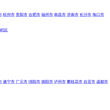
市
杭州市
贵阳市
合肥市
福州市
南昌市
济南市
长沙市
海口市
积区
市
遂宁市
广元市
绵阳市
德阳市
泸州市
攀枝花市
自贡市
成都市