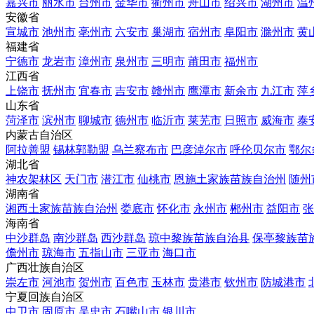
嘉兴市
丽水市
台州市
金华市
衢州市
舟山市
绍兴市
湖州市
温
安徽省
宣城市
池州市
亳州市
六安市
巢湖市
宿州市
阜阳市
滁州市
黄
福建省
宁德市
龙岩市
漳州市
泉州市
三明市
莆田市
福州市
江西省
上饶市
抚州市
宜春市
吉安市
赣州市
鹰潭市
新余市
九江市
萍
山东省
菏泽市
滨州市
聊城市
德州市
临沂市
莱芜市
日照市
威海市
泰
内蒙古自治区
阿拉善盟
锡林郭勒盟
乌兰察布市
巴彦淖尔市
呼伦贝尔市
鄂尔
湖北省
神农架林区
天门市
潜江市
仙桃市
恩施土家族苗族自治州
随州
湖南省
湘西土家族苗族自治州
娄底市
怀化市
永州市
郴州市
益阳市
张
海南省
中沙群岛
南沙群岛
西沙群岛
琼中黎族苗族自治县
保亭黎族苗
儋州市
琼海市
五指山市
三亚市
海口市
广西壮族自治区
崇左市
河池市
贺州市
百色市
玉林市
贵港市
钦州市
防城港市
宁夏回族自治区
中卫市
固原市
吴忠市
石嘴山市
银川市