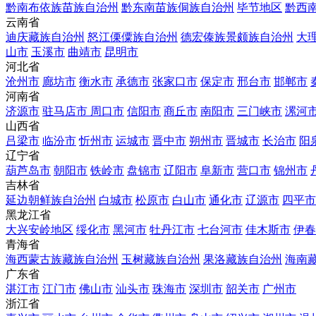
黔南布依族苗族自治州
黔东南苗族侗族自治州
毕节地区
黔西
云南省
迪庆藏族自治州
怒江傈僳族自治州
德宏傣族景颇族自治州
大
山市
玉溪市
曲靖市
昆明市
河北省
沧州市
廊坊市
衡水市
承德市
张家口市
保定市
邢台市
邯郸市
河南省
济源市
驻马店市
周口市
信阳市
商丘市
南阳市
三门峡市
漯河
山西省
吕梁市
临汾市
忻州市
运城市
晋中市
朔州市
晋城市
长治市
阳
辽宁省
葫芦岛市
朝阳市
铁岭市
盘锦市
辽阳市
阜新市
营口市
锦州市
吉林省
延边朝鲜族自治州
白城市
松原市
白山市
通化市
辽源市
四平市
黑龙江省
大兴安岭地区
绥化市
黑河市
牡丹江市
七台河市
佳木斯市
伊春
青海省
海西蒙古族藏族自治州
玉树藏族自治州
果洛藏族自治州
海南
广东省
湛江市
江门市
佛山市
汕头市
珠海市
深圳市
韶关市
广州市
浙江省