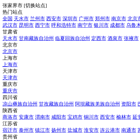
张家界市
[
切换站点
]
热门站点
全国
天水市
兰州市
西安市
深圳市
广州市
郑州市
南京市
北京
武汉市
昆明市
西宁市
呼和浩特市
南宁市
银川市
成都市
乌鲁
甘肃省
天水市
甘南藏族自治州
临夏回族自治州
定西市
酒泉市
张掖市
北京市
北京市
上海市
上海市
天津市
天津市
重庆市
重庆市
四川省
凉山彝族自治州
甘孜藏族自治州
阿坝藏族羌族自治州
资阳市
陕西省
商洛市
安康市
渭南市
咸阳市
宝鸡市
铜川市
西安市
榆林市
延
江苏省
宿迁市
泰州市
镇江市
扬州市
盐城市
淮安市
连云港市
南通市
贵州省