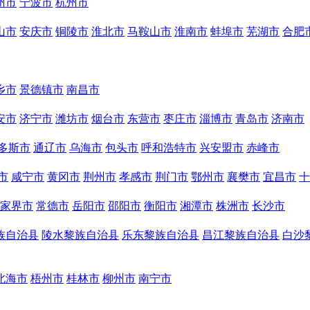
州市
宁波市
杭州市
山市
安庆市
铜陵市
淮北市
马鞍山市
淮南市
蚌埠市
芜湖市
合肥
乡市
景德镇市
南昌市
安市
济宁市
潍坊市
烟台市
东营市
枣庄市
淄博市
青岛市
济南市
多斯市
通辽市
乌海市
包头市
呼和浩特市
兴安盟市
赤峰市
市
咸宁市
黄冈市
荆州市
孝感市
荆门市
鄂州市
襄樊市
宜昌市
十
家界市
常德市
岳阳市
邵阳市
衡阳市
湘潭市
株洲市
长沙市
族自治县
陵水黎族自治县
乐东黎族自治县
昌江黎族自治县
白沙
北海市
梧州市
桂林市
柳州市
南宁市