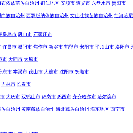
南布依族苗族自治州
铜仁地区
安顺市
遵义市
六盘水市
贵阳市
理白族自治州
西双版纳傣族自治州
文山壮族苗族自治州
红河哈尼
秦皇岛市
唐山市
石家庄市
市
许昌市
濮阳市
焦作市
新乡市
鹤壁市
安阳市
平顶山市
洛阳市
泉市
大同市
太原市
丹东市
本溪市
鞍山市
大连市
沈阳市
抚顺市
吉林市
长春市
市
大庆市
双鸭山市
鹤岗市
鸡西市
齐齐哈尔市
哈尔滨市
藏族自治州
黄南藏族自治州
海北藏族自治州
海东地区
西宁市