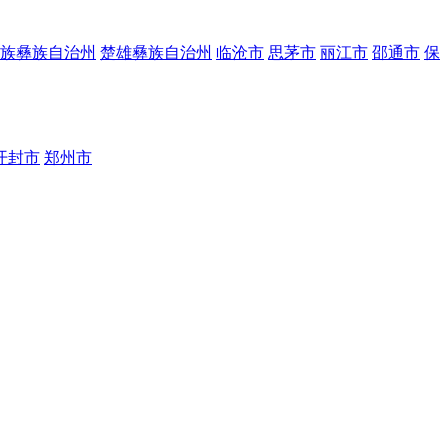
族彝族自治州
楚雄彝族自治州
临沧市
思茅市
丽江市
邵通市
保
开封市
郑州市